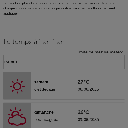
peuvent ne plus être disponibles au moment de la réservation. Des frais et
charges supplémentaires pour les produits et services facultatifs peuvent
appliquer.
Le temps à Tan-Tan
Unité de mesure météo
:
Weather unit option Celsius Selected
keyboard_arrow_down
Celsius
27°C
samedi
ciel dégagé
08/08/2026
26°C
dimanche
peu nuageux
09/08/2026