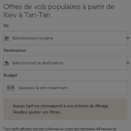
Offres de vols populaires à partir de
Kiev à Tan-Tan
De
flight_takeoff
keyboard_arrow_down
Destination
flight_land
keyboard_arrow_down
Budget
EUR
Aucun tarif ne correspond à vos critères de filtrage. Veuillez ajuster v
Aucun tarif ne correspond à vos critères de filtrage.
Veuillez ajuster vos filtres.
*Les tarifs affichés ont été collectés au cours des dernières 48 heures et