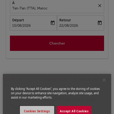
À
close
Tan-Tan (TTA), Maroc
Départ
Retour
today
today
fc-booking-departure-date-aria-label
fc-booking-return-date-aria-label
15/08/2026
22/08/2026
Chercher
Accueil
Vols
Vols pour Maroc
Vols de Kiev a Tan-
Tan
By clicking “Accept All Cookies”, you agree to the storing of cookies
on your device to enhance site navigation, analyze site usage, and
assist in our marketing efforts.
Prochains Vols de Kiev vers Tan-
Aucun tarif trouvé pour les options populaires sélectio
Tan
Cookies Settings
Accept All Cookies