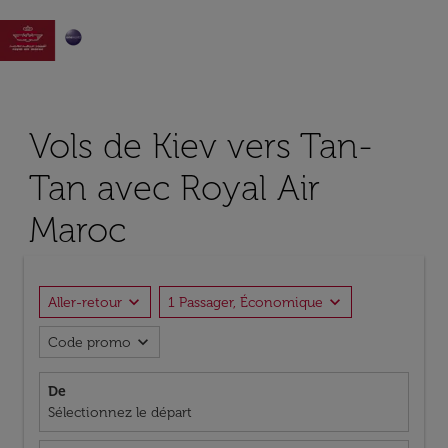

Vols de Kiev vers Tan-
Tan avec Royal Air
Maroc
expand_more
expand_more
Aller-retour
1 Passager, Économique
expand_more
Code promo
De
Sélectionnez le départ