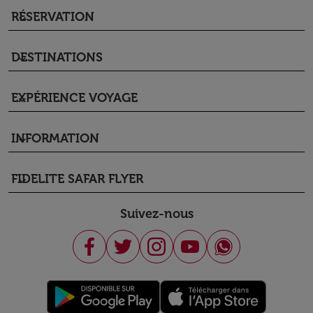
RÉSERVATION
keyboard_arrow_down
DESTINATIONS
keyboard_arrow_down
EXPÉRIENCE VOYAGE
keyboard_arrow_down
INFORMATION
keyboard_arrow_down
FIDELITE SAFAR FLYER
keyboard_arrow_down
Suivez-nous