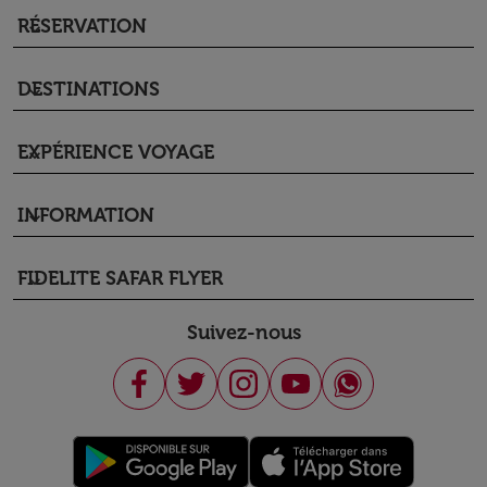
RÉSERVATION
keyboard_arrow_down
DESTINATIONS
keyboard_arrow_down
EXPÉRIENCE VOYAGE
keyboard_arrow_down
INFORMATION
keyboard_arrow_down
FIDELITE SAFAR FLYER
keyboard_arrow_down
Suivez-nous