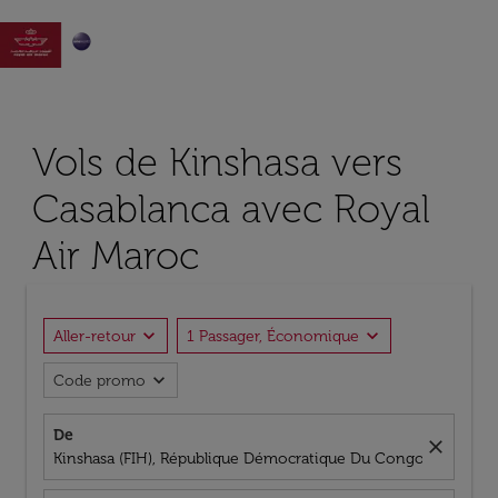

Vols de Kinshasa vers
Casablanca avec Royal
Air Maroc
expand_more
expand_more
Aller-retour
1 Passager, Économique
expand_more
Code promo
De
close
Kinshasa (FIH), République Démocratique Du Congo