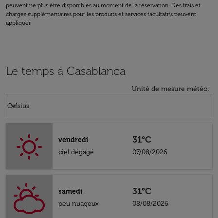
peuvent ne plus être disponibles au moment de la réservation. Des frais et
charges supplémentaires pour les produits et services facultatifs peuvent
appliquer.
Le temps à Casablanca
Unité de mesure météo
:
Weather unit option Celsius Selected
keyboard_arrow_down
Celsius
31°C
vendredi
ciel dégagé
07/08/2026
31°C
samedi
peu nuageux
08/08/2026