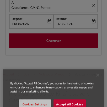
À
close
Casablanca (CMN), Maroc
Départ
Retour
today
today
fc-booking-departure-date-aria-label
fc-booking-return-date-aria-label
14/08/2026
21/08/2026
Chercher
Accueil
Vols
Vols pour Maroc
Vols de Kinshasa a
Casablanca
By clicking “Accept All Cookies”, you agree to the storing of cookies
on your device to enhance site navigation, analyze site usage, and
assist in our marketing efforts.
Prochains Vols de Kinshasa vers
Aucun tarif trouvé pour les options populaires sélectio
Casablanca
Cookies Settings
Accept All Cookies