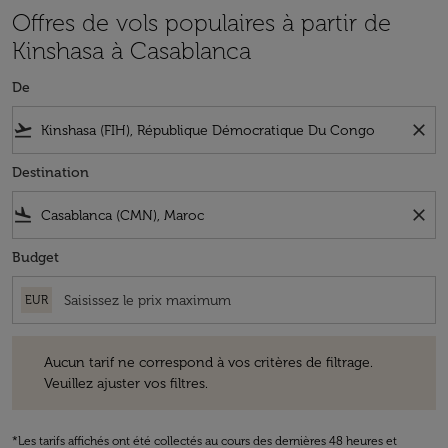
Offres de vols populaires à partir de
Kinshasa à Casablanca
De
flight_takeoff
close
Destination
flight_land
close
Budget
EUR
Aucun tarif ne correspond à vos critères de filtrage. Veuillez ajuster v
Aucun tarif ne correspond à vos critères de filtrage.
Veuillez ajuster vos filtres.
*Les tarifs affichés ont été collectés au cours des dernières 48 heures et