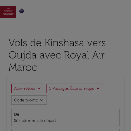

Vols de Kinshasa vers
Oujda avec Royal Air
Maroc
expand_more
expand_more
Aller-retour
1 Passager, Économique
expand_more
Code promo
De
Sélectionnez le départ