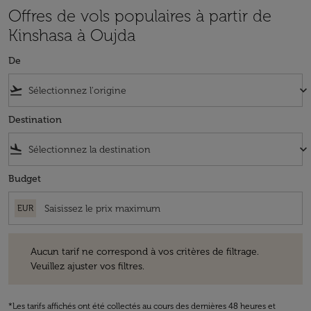
Offres de vols populaires à partir de
Kinshasa à Oujda
De
flight_takeoff
keyboard_arrow_down
Destination
flight_land
keyboard_arrow_down
Budget
EUR
Aucun tarif ne correspond à vos critères de filtrage. Veuillez ajuster v
Aucun tarif ne correspond à vos critères de filtrage.
Veuillez ajuster vos filtres.
*Les tarifs affichés ont été collectés au cours des dernières 48 heures et