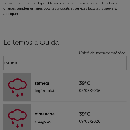
peuvent ne plus être disponibles au moment de la réservation. Des frais et
charges supplémentaires pour les produits et services facultatifs peuvent
appliquer.
Le temps à Oujda
Unité de mesure météo
:
Weather unit option Celsius Selected
keyboard_arrow_down
Celsius
39°C
samedi
légère pluie
08/08/2026
39°C
dimanche
nuageux
09/08/2026