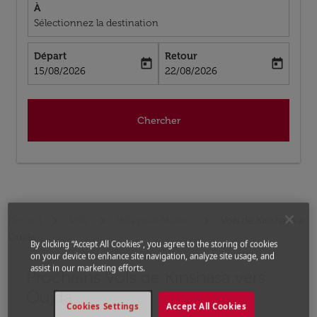
À
Sélectionnez la destination
Départ
Retour
today
today
fc-booking-departure-date-aria-label
fc-booking-return-date-aria-label
15/08/2026
22/08/2026
Chercher
Accueil
Vols
Vols pour Maroc
Vols de Kinshasa a
Oujda
By clicking “Accept All Cookies”, you agree to the storing of cookies
on your device to enhance site navigation, analyze site usage, and
assist in our marketing efforts.
Prochains Vols de Kinshasa vers
Aucun tarif trouvé pour les options populaires sélectio
Oujda
Cookies Settings
Accept All Cookies