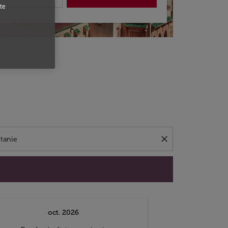
te
close
oct. 2026
n