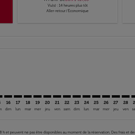
Vu(s) : 14 heures plus tôt
Aller-retour
/
Économique
ia-label EUR 1.3K
imer. Trouver des offres
sclaimer. Trouver des offres
s-disclaimer. Trouver des offres
ffers-disclaimer. Trouver des offres
ew-offers-disclaimer. Trouver des offres
mp-view-offers-disclaimer. Trouver des offres
C: cmp-view-offers-disclaimer. Trouver des offres
S–NKC: cmp-view-offers-disclaimer. Trouver des offres
LOS–NKC: cmp-view-offers-disclaimer. Trouver des offres
LOS–NKC: cmp-view-offers-disclaimer. Trouver des of
LOS–NKC: cmp-view-offers-disclaimer. Trouver de
LOS–NKC: cmp-view-offers-disclaimer. Trouve
LOS–NKC: cmp-view-offers-disclaimer. Tr
LOS–NKC: cmp-view-offers-disclaimer
LOS–NKC: cmp-view-offers-discl
LOS–NKC: cmp-view-offers-d
LOS–NKC: cmp-view-offe
LOS–NKC: cmp-view-
LOS–NKC: cmp-v
LOS–NKC: c
LOS–N
L
5
16
17
18
19
20
21
22
23
24
25
26
27
28
m
dim
lun
mar
mer
jeu
ven
sam
dim
lun
mar
mer
jeu
ven
s
 48 h et peuvent ne pas être disponibles au moment de la réservation. Des frais et d