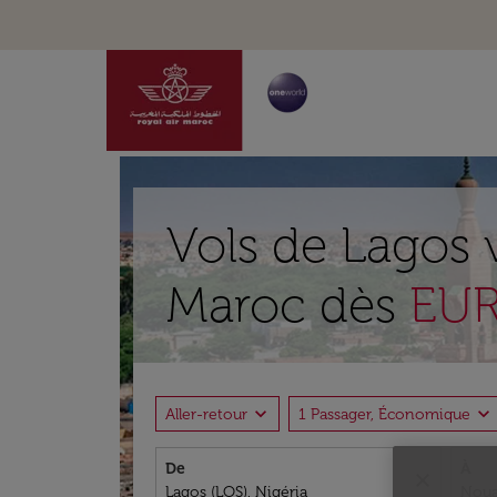
Vols de Lagos 
Maroc dès
EUR
expand_more
expand_more
Aller-retour
1 Passager, Économique
De
À
close