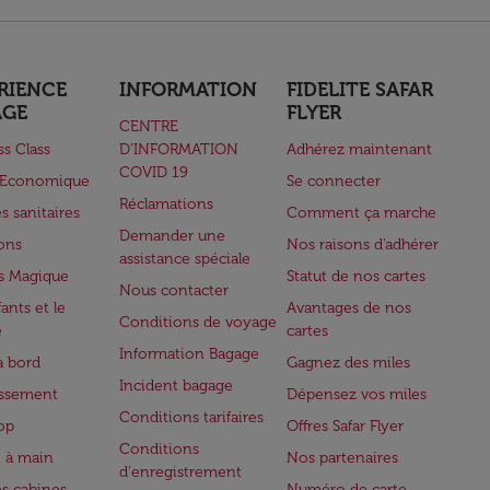
RIENCE
INFORMATION
FIDELITE SAFAR
AGE
FLYER
CENTRE
ss Class
D’INFORMATION
Adhérez maintenant
COVID 19
e Economique
Se connecter
Réclamations
s sanitaires
Comment ça marche
Demander une
lons
Nos raisons d'adhérer
assistance spéciale
s Magique
Statut de nos cartes
Nous contacter
ants et le
Avantages de nos
Conditions de voyage
e
cartes
Information Bagage
à bord
Gagnez des miles
Incident bagage
issement
Dépensez vos miles
Conditions tarifaires
op
Offres Safar Flyer
Conditions
 à main
Nos partenaires
d'enregistrement
es cabines
Numéro de carte