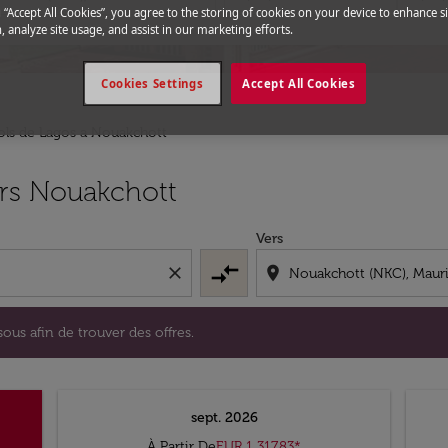
g “Accept All Cookies”, you agree to the storing of cookies on your device to enhance si
, analyze site usage, and assist in our marketing efforts.
Cookies Settings
Accept All Cookies
ols de Lagos a Nouakchott
i-dessous afin de trouver des offres.
ers Nouakchott
Vers
compare_arrows
close
location_on
ous afin de trouver des offres.
sept. 2026
À Partir De
EUR 1 317,83
*