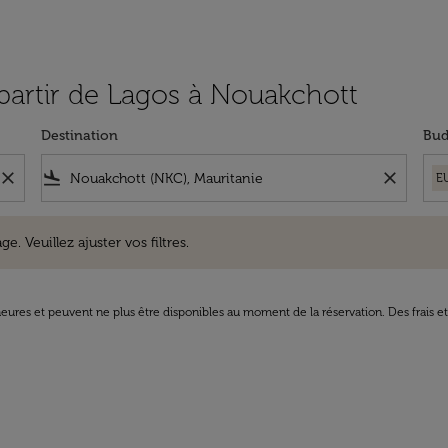
 partir de Lagos à Nouakchott
Destination
Bud
close
flight_land
close
E
uillez ajuster vos filtres.
e. Veuillez ajuster vos filtres.
8 heures et peuvent ne plus être disponibles au moment de la réservation. Des frais e