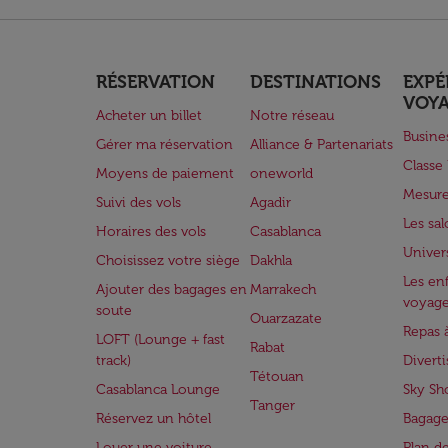
RÉSERVATION
DESTINATIONS
EXPÉ
VOY
Acheter un billet
Notre réseau
Busine
Gérer ma réservation
Alliance & Partenariats
Class
Moyens de paiement
oneworld
Mesure
Suivi des vols
Agadir
Les sa
Horaires des vols
Casablanca
Univer
Choisissez votre siège
Dakhla
Les enf
Ajouter des bagages en
Marrakech
voyag
soute
Ouarzazate
Repas 
LOFT (Lounge + fast
Rabat
track)
Divert
Tétouan
Casablanca Lounge
Sky Sh
Tanger
Réservez un hôtel
Bagage
Louer une voiture
Plan d