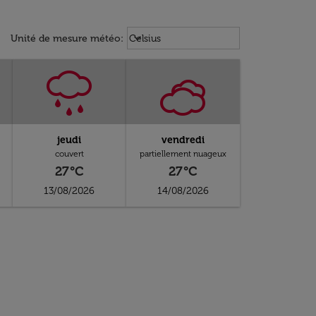
Weather unit option Celsius Select
keyboard_arrow_down
Unité de mesure météo
:
Celsius
jeudi
vendredi
couvert
partiellement nuageux
27°C
27°C
13/08/2026
14/08/2026