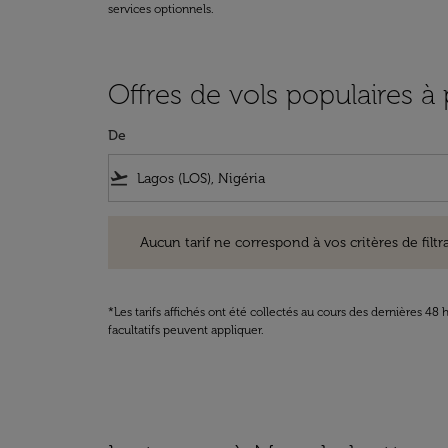
services optionnels.
Offres de vols populaires à
De
flight_takeoff
Aucun tarif ne correspond à vos critères de filtrage. Ve
Aucun tarif ne correspond à vos critères de filtrag
*Les tarifs affichés ont été collectés au cours des dernières 4
facultatifs peuvent appliquer.