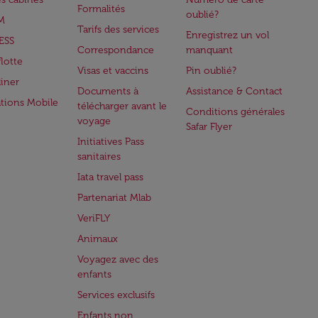
Formalités
oublié?
M
Tarifs des services
Enregistrez un vol
ESS
Correspondance
manquant
flotte
Visas et vaccins
Pin oublié?
iner
Documents à
Assistance & Contact
ations Mobile
télécharger avant le
Conditions générales
voyage
Safar Flyer
Initiatives Pass
sanitaires
Iata travel pass
Partenariat Mlab
VeriFLY
Animaux
Voyagez avec des
enfants
Services exclusifs
Enfants non