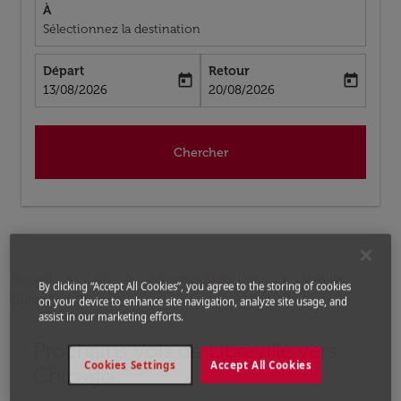
À
Sélectionnez la destination
Départ
Retour
today
today
fc-booking-departure-date-aria-label
fc-booking-return-date-aria-label
13/08/2026
20/08/2026
Chercher
Accueil
Vols
Vols pour États-Unis
Vols de
By clicking “Accept All Cookies”, you agree to the storing of cookies
Libreville a Chicago
on your device to enhance site navigation, analyze site usage, and
assist in our marketing efforts.
Prochains Vols de Libreville vers
Aucun tarif trouvé pour les options populaires sélectio
Cookies Settings
Accept All Cookies
Chicago