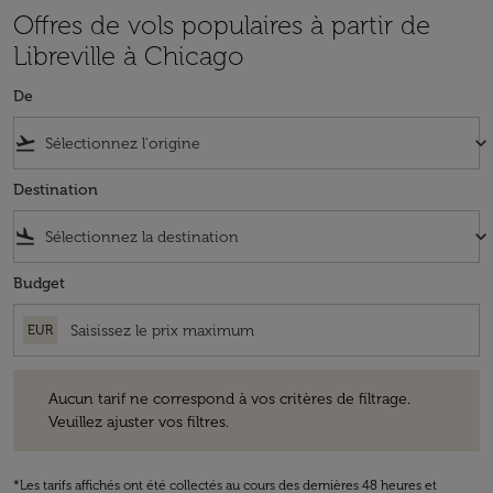
Offres de vols populaires à partir de
Libreville à Chicago
De
flight_takeoff
keyboard_arrow_down
Destination
flight_land
keyboard_arrow_down
Budget
EUR
Aucun tarif ne correspond à vos critères de filtrage. Veuillez ajuster v
Aucun tarif ne correspond à vos critères de filtrage.
Veuillez ajuster vos filtres.
*Les tarifs affichés ont été collectés au cours des dernières 48 heures et