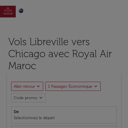

Vols Libreville vers
Chicago avec Royal Air
Maroc
expand_more
expand_more
Aller-retour
1 Passager, Économique
expand_more
Code promo
De
Sélectionnez le départ