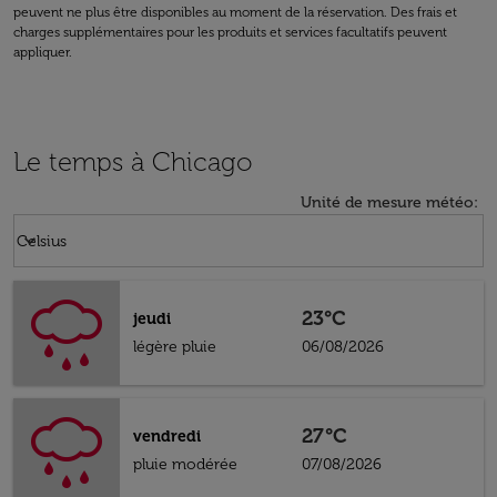
peuvent ne plus être disponibles au moment de la réservation. Des frais et
charges supplémentaires pour les produits et services facultatifs peuvent
appliquer.
Le temps à Chicago
Unité de mesure météo
:
Weather unit option Celsius Selected
keyboard_arrow_down
Celsius
23°C
jeudi
légère pluie
06/08/2026
27°C
vendredi
pluie modérée
07/08/2026