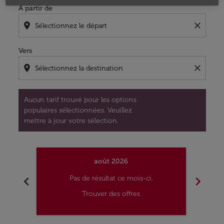
À partir de
location_on
close
Vers
location_on
close
Aucun tarif trouvé pour les options
populaires sélectionnées. Veuillez
mettre à jour votre sélection.
août 2026
chevron_left
chevron_right
Pas de résultat ce mois-ci.
Trouver des offres