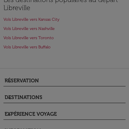
Libreville
Vols Libreville vers Kansas City
Vols Libreville vers Nashville
Vols Libreville vers Toronto
Vols Libreville vers Buffalo
RÉSERVATION
keyboard_arrow_down
DESTINATIONS
keyboard_arrow_down
EXPÉRIENCE VOYAGE
keyboard_arrow_down