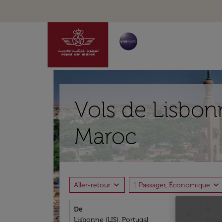
Vols de Lisbon
Maroc
expand_more
expand_more
Aller-retour
1 Passager, Économique
De
À
close