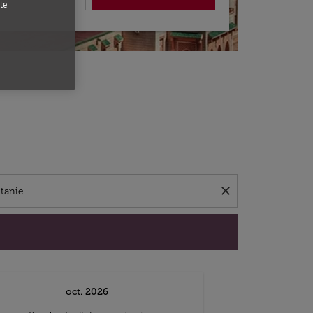
te
close
oct. 2026
n