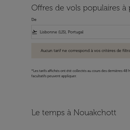
Offres de vols populaires à
De
flight_takeoff
Aucun tarif ne correspond à vos critères de filtrage. Ve
Aucun tarif ne correspond à vos critères de filtrag
*Les tarifs affichés ont été collectés au cours des dernières 4
facultatifs peuvent appliquer.
Le temps à Nouakchott