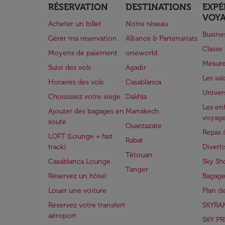
RÉSERVATION
DESTINATIONS
EXPÉ
VOY
Acheter un billet
Notre réseau
Busine
Gérer ma réservation
Alliance & Partenariats
Class
Moyens de paiement
oneworld
Mesure
Suivi des vols
Agadir
Les sa
Horaires des vols
Casablanca
Univer
Choisissez votre siège
Dakhla
Les enf
Ajouter des bagages en
Marrakech
voyag
soute
Ouarzazate
Repas 
LOFT (Lounge + fast
Rabat
track)
Divert
Tétouan
Casablanca Lounge
Sky Sh
Tanger
Réservez un hôtel
Bagage
Louer une voiture
Plan d
Réservez votre transfert
SKYRA
aéroport
SKY PR