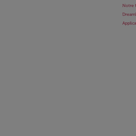
Notre 
Dreaml
Applic