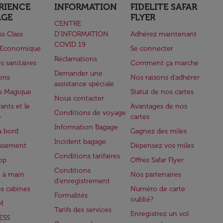
RIENCE
INFORMATION
FIDELITE SAFAR
AGE
FLYER
CENTRE
ss Class
D’INFORMATION
Adhérez maintenant
COVID 19
e Economique
Se connecter
Réclamations
s sanitaires
Comment ça marche
Demander une
lons
Nos raisons d'adhérer
assistance spéciale
s Magique
Statut de nos cartes
Nous contacter
ants et le
Avantages de nos
Conditions de voyage
e
cartes
Information Bagage
à bord
Gagnez des miles
Incident bagage
issement
Dépensez vos miles
Conditions tarifaires
op
Offres Safar Flyer
Conditions
 à main
Nos partenaires
d'enregistrement
es cabines
Numéro de carte
Formalités
oublié?
M
Tarifs des services
Enregistrez un vol
ESS