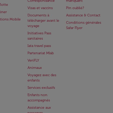
Correspondance
manquant
flotte
Visas et vaccins
Pin oublié?
iner
Documents à
Assistance & Contact
ations Mobile
télécharger avant le
Conditions générales
voyage
Safar Flyer
Initiatives Pass
sanitaires
Iata travel pass
Partenariat Mlab
VeriFLY
Animaux
Voyagez avec des
enfants
Services exclusifs
Enfants non
accompagnés
Assistance aux
passagers