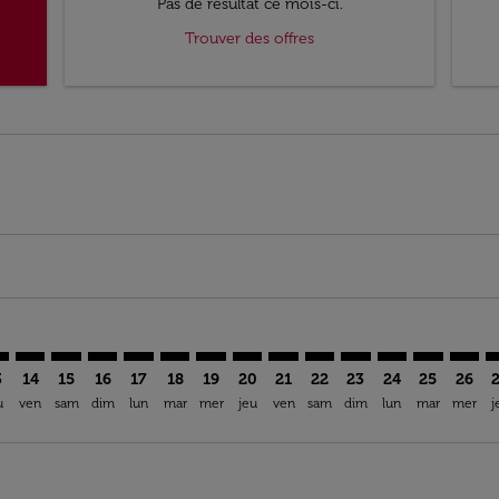
Pas de résultat ce mois-ci.
Trouver des offres
mer. Trouver des offres
claimer. Trouver des offres
s-disclaimer. Trouver des offres
ffers-disclaimer. Trouver des offres
ew-offers-disclaimer. Trouver des offres
p-view-offers-disclaimer. Trouver des offres
C: cmp-view-offers-disclaimer. Trouver des offres
S–NKC: cmp-view-offers-disclaimer. Trouver des offres
LIS–NKC: cmp-view-offers-disclaimer. Trouver des offres
LIS–NKC: cmp-view-offers-disclaimer. Trouver des off
LIS–NKC: cmp-view-offers-disclaimer. Trouver des
LIS–NKC: cmp-view-offers-disclaimer. Trouver
LIS–NKC: cmp-view-offers-disclaimer. Tro
LIS–NKC: cmp-view-offers-disclaimer
LIS–NKC: cmp-view-offers-discla
LIS–NKC: cmp-view-offers-di
LIS–NKC: cmp-view-offer
LIS–NKC: cmp-view-
LIS–NKC: cmp-v
LIS–NKC: c
LIS–N
L
3
14
15
16
17
18
19
20
21
22
23
24
25
26
u
ven
sam
dim
lun
mar
mer
jeu
ven
sam
dim
lun
mar
mer
j