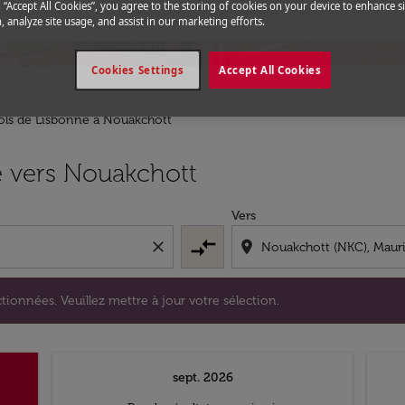
g “Accept All Cookies”, you agree to the storing of cookies on your device to enhance si
, analyze site usage, and assist in our marketing efforts.
Cookies Settings
Accept All Cookies
ols de Lisbonne a Nouakchott
s sélectionnées. Veuillez mettre à jour votre sélection.
e vers Nouakchott
Vers
compare_arrows
close
location_on
tionnées. Veuillez mettre à jour votre sélection.
sept. 2026