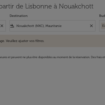
 partir de Lisbonne à Nouakchott
Destination
Bud
close
flight_land
close
E
uillez ajuster vos filtres.
e. Veuillez ajuster vos filtres.
8 heures et peuvent ne plus être disponibles au moment de la réservation. Des frais e