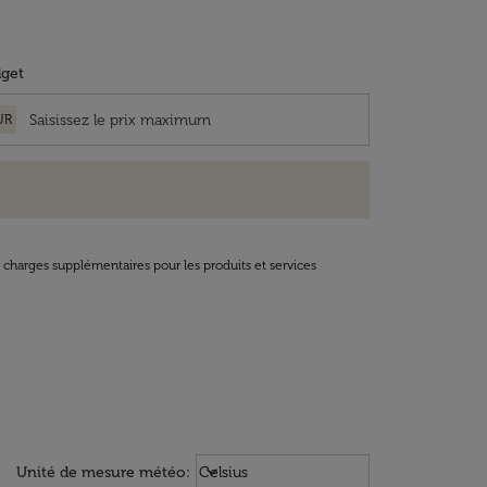
get
UR
t charges supplémentaires pour les produits et services
Weather unit option Celsius Select
keyboard_arrow_down
Unité de mesure météo
:
Celsius