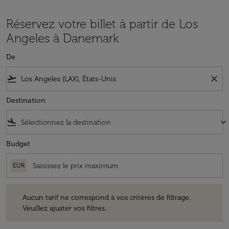
Réservez votre billet à partir de Los
Angeles à Danemark
De
flight_takeoff
close
Destination
flight_land
keyboard_arrow_down
Budget
EUR
Aucun tarif ne correspond à vos critères de filtrage. Veuillez ajuster v
Aucun tarif ne correspond à vos critères de filtrage.
Veuillez ajuster vos filtres.