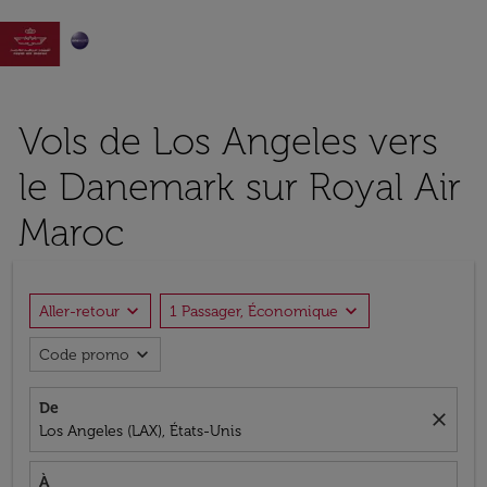

Vols de Los Angeles vers
le Danemark sur Royal Air
Maroc
expand_more
expand_more
Aller-retour
1 Passager, Économique
expand_more
Code promo
De
close
Los Angeles (LAX), États-Unis
À