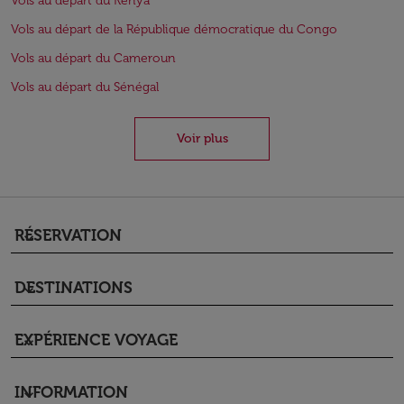
Vols au départ du Kenya
Vols au départ de la République démocratique du Congo
Vols au départ du Cameroun
Vols au départ du Sénégal
Voir plus
RÉSERVATION
keyboard_arrow_down
DESTINATIONS
keyboard_arrow_down
EXPÉRIENCE VOYAGE
keyboard_arrow_down
INFORMATION
keyboard_arrow_down