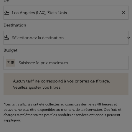
De
flight_takeoff
close
Destination
flight_land
keyboard_arrow_down
Budget
EUR
Aucun tarif ne correspond à vos critères de filtrage. Veuillez ajuster v
Aucun tarif ne correspond à vos critères de filtrage.
Veuillez ajuster vos filtres.
*Les tarifs affichés ont été collectés au cours des dernières 48 heures et
peuvent ne plus être disponibles au moment de la réservation. Des frais et
charges supplémentaires pour les produits et services optionnels peuvent
s'appliquer.