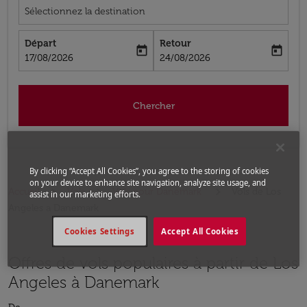
Sélectionnez la destination
Départ
Retour
today
today
fc-booking-departure-date-aria-label
fc-booking-return-date-aria-label
17/08/2026
24/08/2026
Chercher
By clicking “Accept All Cookies”, you agree to the storing of cookies
on your device to enhance site navigation, analyze site usage, and
Accueil
Vols
Vols pour Danemark
Vols de Los
assist in our marketing efforts.
Angeles a Danemark
Cookies Settings
Accept All Cookies
Offres de vols populaires à partir de Los
Angeles à Danemark