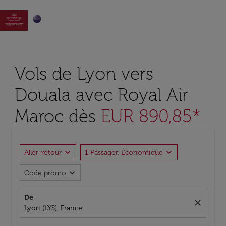

Vols de Lyon vers
Douala avec Royal Air
Maroc dès
EUR 890,85*
expand_more
expand_more
Aller-retour
1 Passager, Économique
expand_more
Code promo
De
close
Lyon (LYS), France