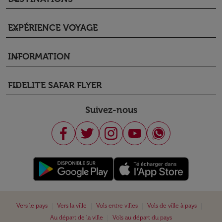
keyboard_arrow_down
EXPÉRIENCE VOYAGE
keyboard_arrow_down
INFORMATION
keyboard_arrow_down
FIDELITE SAFAR FLYER
keyboard_arrow_down
Suivez-nous
|
|
|
|
Vers le pays
Vers la ville
Vols entre villes
Vols de ville à pays
|
Au départ de la ville
Vols au départ du pays