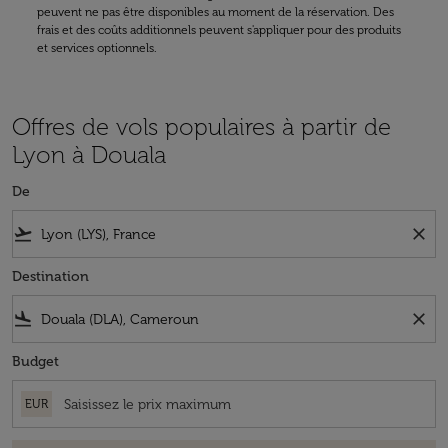
peuvent ne pas être disponibles au moment de la réservation. Des
frais et des coûts additionnels peuvent s'appliquer pour des produits
et services optionnels.
Offres de vols populaires à partir de
Lyon à Douala
De
flight_takeoff
close
Destination
flight_land
close
Budget
EUR