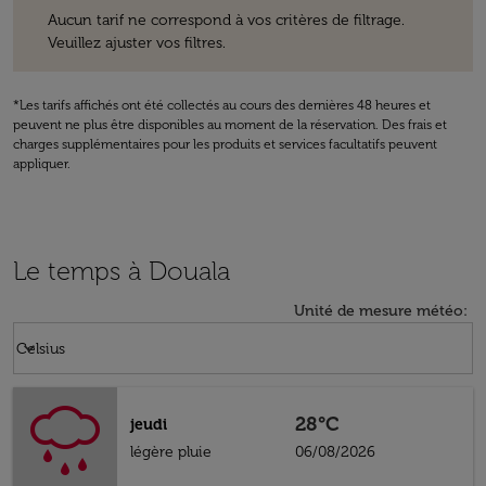
Aucun tarif ne correspond à vos critères de filtrage. Veuillez ajuster v
Aucun tarif ne correspond à vos critères de filtrage.
Veuillez ajuster vos filtres.
*Les tarifs affichés ont été collectés au cours des dernières 48 heures et
peuvent ne plus être disponibles au moment de la réservation. Des frais et
charges supplémentaires pour les produits et services facultatifs peuvent
appliquer.
Le temps à Douala
Unité de mesure météo
:
Weather unit option Celsius Selected
keyboard_arrow_down
Celsius
28°C
jeudi
légère pluie
06/08/2026