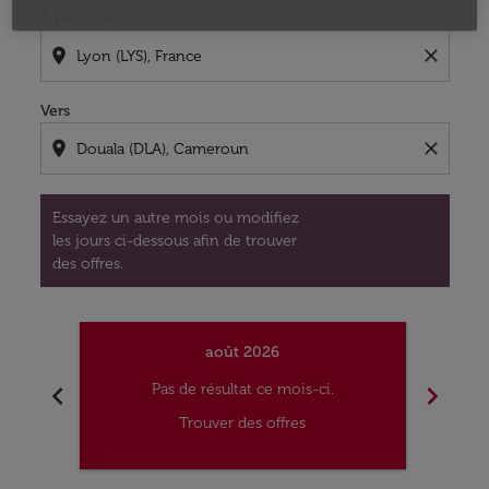
À partir de
location_on
close
Vers
location_on
close
Essayez un autre mois ou modifiez
les jours ci-dessous afin de trouver
des offres.
août 2026
chevron_left
chevron_right
Pas de résultat ce mois-ci.
Trouver des offres