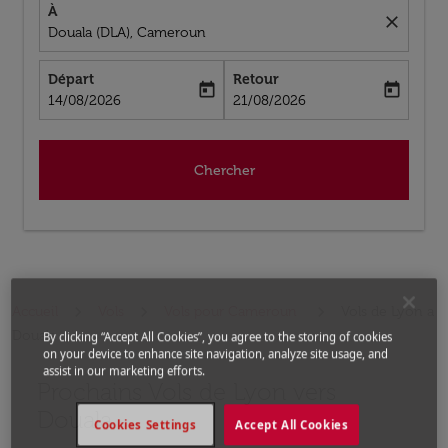
À
close
Douala (DLA), Cameroun
Départ
Retour
today
today
fc-booking-departure-date-aria-label
fc-booking-return-date-aria-label
14/08/2026
21/08/2026
Chercher
Accueil
Vols
Vols pour Cameroun
Vols de Lyon a
Douala
By clicking “Accept All Cookies”, you agree to the storing of cookies
on your device to enhance site navigation, analyze site usage, and
assist in our marketing efforts.
Prochains Vols de Lyon vers
Essayez un autre mois ou modifiez les jours ci-dessous
Douala
Cookies Settings
Accept All Cookies