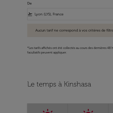
De
flight_takeoff
Aucun tarif ne correspond à vos critères de filtrage. Ve
Aucun tarif ne correspond à vos critères de filtrag
*Les tarifs affichés ont été collectés au cours des dernières 4
facultatifs peuvent appliquer.
Le temps à Kinshasa