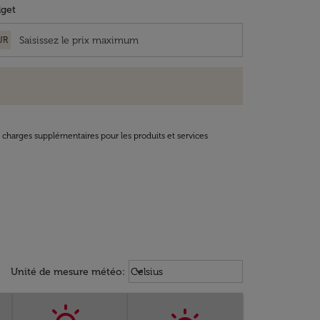
get
UR
t charges supplémentaires pour les produits et services
Weather unit option Celsius Select
keyboard_arrow_down
Unité de mesure météo
:
Celsius