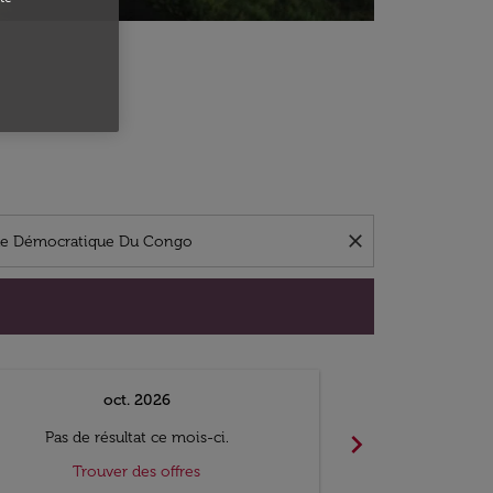
close
oct. 2026
n
chevron_right
Pas de résultat ce mois-ci.
Pas de ré
Trouver des offres
Trouv