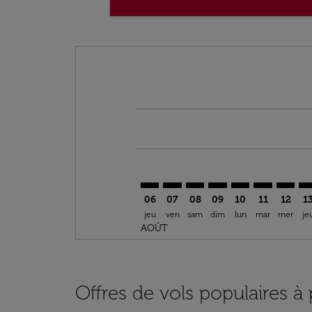
Displaying fares for août-2026
LYS–FIH: cmp-view-offers-disclai
LYS–FIH: cmp-view-offers-dis
LYS–FIH: cmp-view-offers
LYS–FIH: cmp-view-o
LYS–FIH: cmp-vi
LYS–FIH: cm
LYS–FI
LY
06
07
08
09
10
11
12
1
jeu
ven
sam
dim
lun
mar
mer
je
AOÛT
Offres de vols populaires à