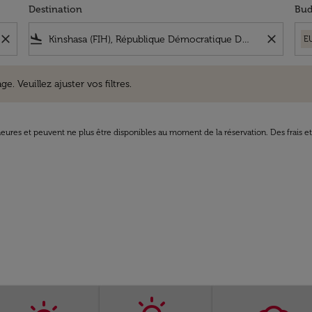
Destination
Bud
close
flight_land
close
E
uillez ajuster vos filtres.
e. Veuillez ajuster vos filtres.
8 heures et peuvent ne plus être disponibles au moment de la réservation. Des frais e