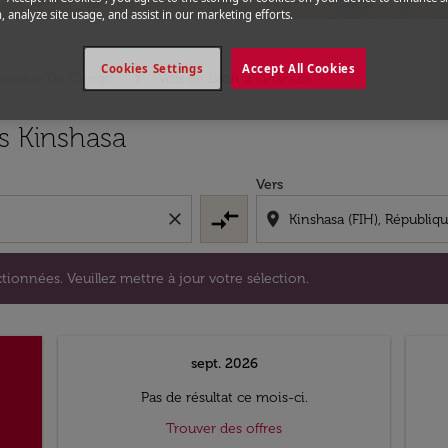
, analyze site usage, and assist in our marketing efforts.
Cookies Settings
Accept All Cookies
cratique Du Congo
Vols de Lyon a Kinshasa
s sélectionnées. Veuillez mettre à jour votre sélection.
s Kinshasa
Vers
compare_arrows
close
location_on
tionnées. Veuillez mettre à jour votre sélection.
sept. 2026
Pas de résultat ce mois-ci.
Trouver des offres