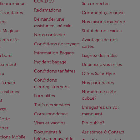
COVID 19
e Economique
Se connecter
Réclamations
s sanitaires
Comment ça marche
Demander une
lons
Nos raisons d'adhérer
assistance spéciale
s Magique
Statut de nos cartes
Nous contacter
ants et le
Avantages de nos
Conditions de voyage
e
cartes
Information Bagage
à bord
Gagnez des miles
Incident bagage
issement
Dépensez vos miles
Conditions tarifaires
op
Offres Safar Flyer
Conditions
 à main
Nos partenaires
d'enregistrement
es cabines
Numéro de carte
Formalités
oublié?
M
Tarifs des services
Enregistrez un vol
ESS
Correspondance
manquant
flotte
Visas et vaccins
Pin oublié?
iner
Documents à
Assistance & Contact
ations Mobile
télécharger avant le