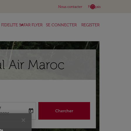
language
keyboard_arrow_down
Nous contacter
Français
keyboard_arrow_down
FIDELITE SAFAR FLYER
SE CONNECTER
REGISTER
l Air Maroc
r
today
Chercher
abel
king-return-date-aria-label
/2026
te