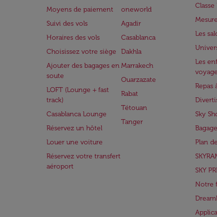
Class
Moyens de paiement
oneworld
Mesure
Suivi des vols
Agadir
Les sa
Horaires des vols
Casablanca
Univer
Choisissez votre siège
Dakhla
Les enf
Ajouter des bagages en
Marrakech
voyag
soute
Ouarzazate
Repas 
LOFT (Lounge + fast
Rabat
track)
Divert
Tétouan
Casablanca Lounge
Sky Sh
Tanger
Réservez un hôtel
Bagage
Louer une voiture
Plan d
Réservez votre transfert
SKYRA
aéroport
SKY PR
Notre 
Dreaml
Applic