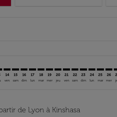
mer. Trouver des offres
claimer. Trouver des offres
-disclaimer. Trouver des offres
ffers-disclaimer. Trouver des offres
ew-offers-disclaimer. Trouver des offres
p-view-offers-disclaimer. Trouver des offres
H: cmp-view-offers-disclaimer. Trouver des offres
S–FIH: cmp-view-offers-disclaimer. Trouver des offres
LYS–FIH: cmp-view-offers-disclaimer. Trouver des offres
LYS–FIH: cmp-view-offers-disclaimer. Trouver des offr
LYS–FIH: cmp-view-offers-disclaimer. Trouver des
LYS–FIH: cmp-view-offers-disclaimer. Trouver
LYS–FIH: cmp-view-offers-disclaimer. Tro
LYS–FIH: cmp-view-offers-disclaimer.
LYS–FIH: cmp-view-offers-discla
LYS–FIH: cmp-view-offers-di
LYS–FIH: cmp-view-offer
LYS–FIH: cmp-view-
LYS–FIH: cmp-v
LYS–FIH: c
LYS–F
L
3
14
15
16
17
18
19
20
21
22
23
24
25
26
u
ven
sam
dim
lun
mar
mer
jeu
ven
sam
dim
lun
mar
mer
j
 partir de Lyon à Kinshasa