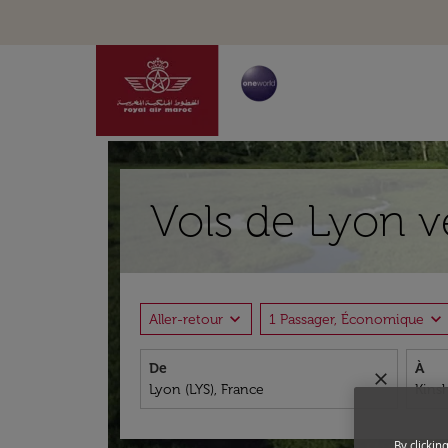
Vols de Lyon v
expand_more
expand_more
Aller-retour
1 Passager, Économique
De
À
close
By clickin