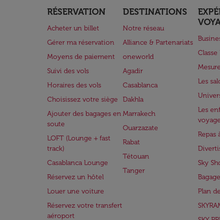
RÉSERVATION
DESTINATIONS
EXPÉ
VOY
Acheter un billet
Notre réseau
Busine
Gérer ma réservation
Alliance & Partenariats
Class
Moyens de paiement
oneworld
Mesure
Suivi des vols
Agadir
Les sa
Horaires des vols
Casablanca
Univer
Choisissez votre siège
Dakhla
Les enf
Ajouter des bagages en
Marrakech
voyag
soute
Ouarzazate
Repas 
LOFT (Lounge + fast
Rabat
track)
Divert
Tétouan
Casablanca Lounge
Sky Sh
Tanger
Réservez un hôtel
Bagage
Louer une voiture
Plan d
Réservez votre transfert
SKYRA
aéroport
SKY PR