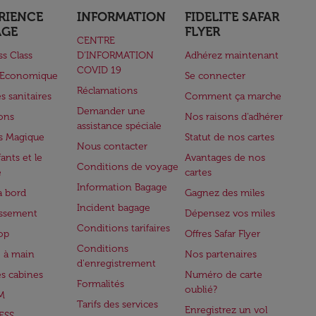
RIENCE
INFORMATION
FIDELITE SAFAR
AGE
FLYER
CENTRE
ss Class
D’INFORMATION
Adhérez maintenant
COVID 19
e Economique
Se connecter
Réclamations
s sanitaires
Comment ça marche
Demander une
lons
Nos raisons d'adhérer
assistance spéciale
s Magique
Statut de nos cartes
Nous contacter
ants et le
Avantages de nos
Conditions de voyage
e
cartes
Information Bagage
à bord
Gagnez des miles
Incident bagage
issement
Dépensez vos miles
Conditions tarifaires
op
Offres Safar Flyer
Conditions
 à main
Nos partenaires
d'enregistrement
es cabines
Numéro de carte
Formalités
oublié?
M
Tarifs des services
Enregistrez un vol
ESS