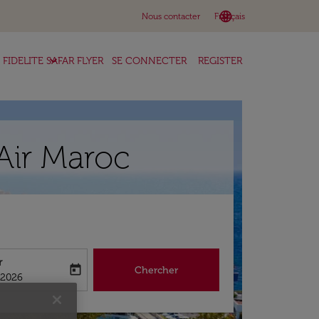
language
keyboard_arrow_down
Nous contacter
Français
keyboard_arrow_down
FIDELITE SAFAR FLYER
SE CONNECTER
REGISTER
Air Maroc
r
today
Chercher
abel
king-return-date-aria-label
/2026