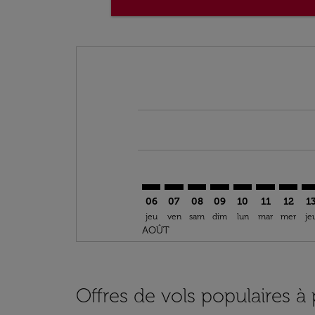
Displaying fares for août-2026
SSG–AYT: cmp-view-offers-disclai
SSG–AYT: cmp-view-offers-di
SSG–AYT: cmp-view-offer
SSG–AYT: cmp-view-o
SSG–AYT: cmp-vi
SSG–AYT: cm
SSG–AY
SS
06
07
08
09
10
11
12
1
jeu
ven
sam
dim
lun
mar
mer
je
AOÛT
Offres de vols populaires à