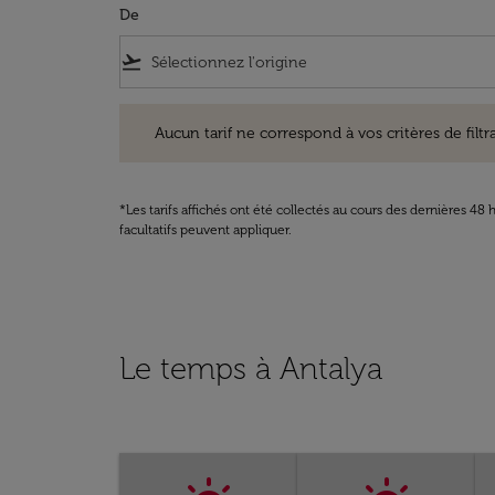
De
flight_takeoff
Aucun tarif ne correspond à vos critères de filtrage. Ve
Aucun tarif ne correspond à vos critères de filtrag
*Les tarifs affichés ont été collectés au cours des dernières 4
facultatifs peuvent appliquer.
Le temps à Antalya