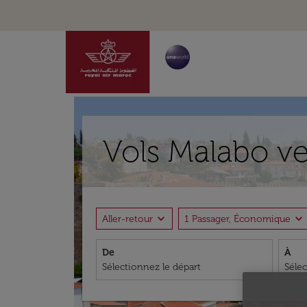
Vols Malabo ve
expand_more
expand_more
Aller-retour
1 Passager, Économique
De
À