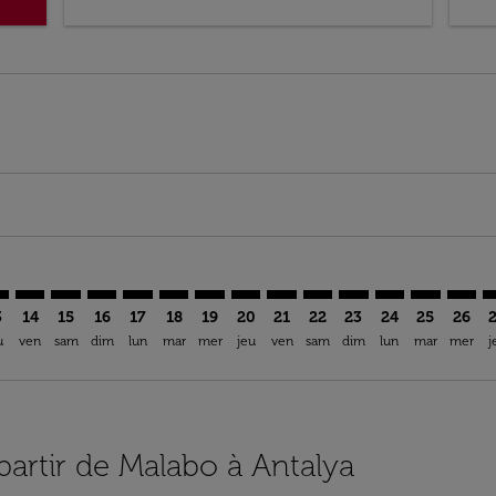
mer. Trouver des offres
sclaimer. Trouver des offres
s-disclaimer. Trouver des offres
ffers-disclaimer. Trouver des offres
ew-offers-disclaimer. Trouver des offres
p-view-offers-disclaimer. Trouver des offres
T: cmp-view-offers-disclaimer. Trouver des offres
G–AYT: cmp-view-offers-disclaimer. Trouver des offres
SSG–AYT: cmp-view-offers-disclaimer. Trouver des offres
SSG–AYT: cmp-view-offers-disclaimer. Trouver des off
SSG–AYT: cmp-view-offers-disclaimer. Trouver des
SSG–AYT: cmp-view-offers-disclaimer. Trouver
SSG–AYT: cmp-view-offers-disclaimer. Tr
SSG–AYT: cmp-view-offers-disclaimer
SSG–AYT: cmp-view-offers-discla
SSG–AYT: cmp-view-offers-di
SSG–AYT: cmp-view-offe
SSG–AYT: cmp-view-
SSG–AYT: cmp-v
SSG–AYT: c
SSG–A
S
3
14
15
16
17
18
19
20
21
22
23
24
25
26
u
ven
sam
dim
lun
mar
mer
jeu
ven
sam
dim
lun
mar
mer
j
 partir de Malabo à Antalya