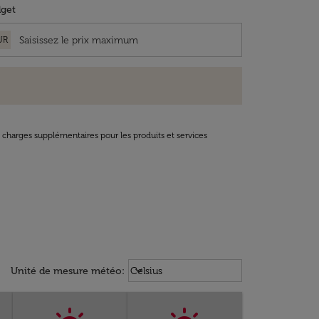
get
UR
t charges supplémentaires pour les produits et services
Weather unit option Celsius Select
keyboard_arrow_down
Unité de mesure météo
:
Celsius