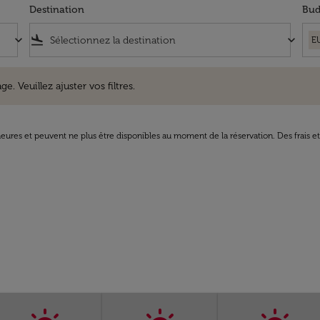
Destination
Bud
keyboard_arrow_down
flight_land
keyboard_arrow_down
E
uillez ajuster vos filtres.
e. Veuillez ajuster vos filtres.
8 heures et peuvent ne plus être disponibles au moment de la réservation. Des frais e