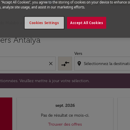
g “Accept All Cookies”, you agree to the storing of cookies on your device to enhance si
, analyze site usage, and assist in our marketing efforts.
 de Malabo a Antalya
Cookies Settings
Accept All Cookies
s sélectionnées. Veuillez mettre à jour votre sélection.
ers Antalya
Vers
compare_arrows
close
location_on
tionnées. Veuillez mettre à jour votre sélection.
sept. 2026
Pas de résultat ce mois-ci.
Trouver des offres