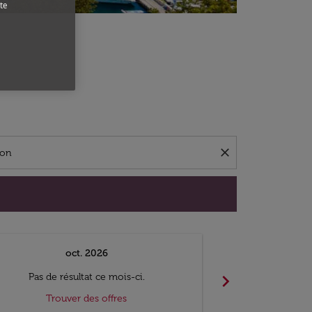
te
close
oct. 2026
n
chevron_right
Pas de résultat ce mois-ci.
Pas de ré
Trouver des offres
Trouv