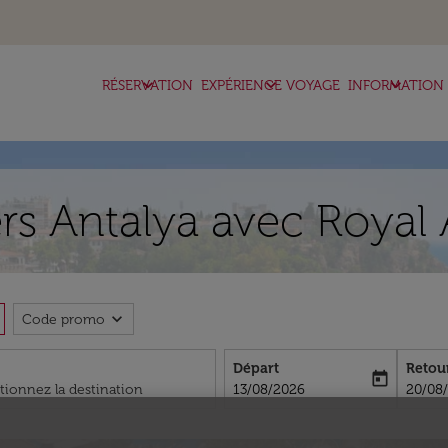
keyboard_arrow_down
keyboard_arrow_down
keyboard_arrow_down
RÉSERVATION
EXPÉRIENCE VOYAGE
INFORMATION
rs Antalya avec Royal 
expand_more
Code promo
Départ
Retou
today
fc-booking-departure-date-aria-l
fc-boo
13/08/2026
20/08