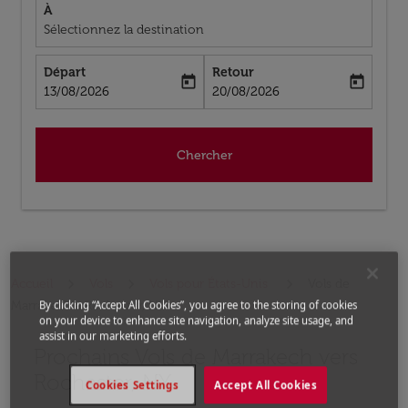
À
Sélectionnez la destination
Départ
Retour
today
today
fc-booking-departure-date-aria-label
fc-booking-return-date-aria-label
13/08/2026
20/08/2026
Chercher
Accueil
Vols
Vols pour États-Unis
Vols de
Marrakech a Rochester, NY
By clicking “Accept All Cookies”, you agree to the storing of cookies
on your device to enhance site navigation, analyze site usage, and
assist in our marketing efforts.
Prochains Vols de Marrakech vers
Aucun tarif trouvé pour les options populaires sélectio
Rochester, NY
Cookies Settings
Accept All Cookies