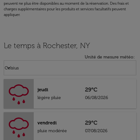
peuvent ne plus être disponibles au moment de la réservation. Des frais et
charges supplémentaires pour les produits et services facultatifs peuvent
appliquer.
Le temps à Rochester, NY
Unité de mesure météo
:
Weather unit option Celsius Selected
keyboard_arrow_down
Celsius
29°C
jeudi
légère pluie
06/08/2026
29°C
vendredi
pluie modérée
07/08/2026