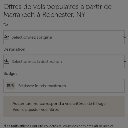
Offres de vols populaires à partir de
Marrakech à Rochester, NY
De
flight_takeoff
keyboard_arrow_down
Destination
flight_land
keyboard_arrow_down
Budget
EUR
Aucun tarif ne correspond à vos critères de filtrage. Veuillez ajuster v
Aucun tarif ne correspond à vos critères de filtrage.
Veuillez ajuster vos filtres.
*Les tarifs affichés ont été collectés au cours des dernières 48 heures et