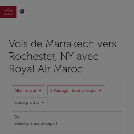

Vols de Marrakech vers
Rochester, NY avec
Royal Air Maroc
expand_more
expand_more
Aller-retour
1 Passager, Économique
expand_more
Code promo
De
Sélectionnez le départ