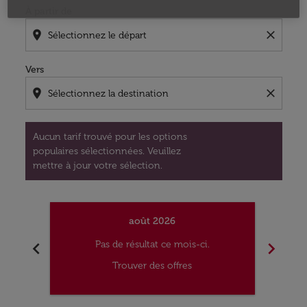
À partir de
location_on
close
Vers
location_on
close
Aucun tarif trouvé pour les options
populaires sélectionnées. Veuillez
mettre à jour votre sélection.
août 2026
chevron_left
chevron_right
Pas de résultat ce mois-ci.
Trouver des offres