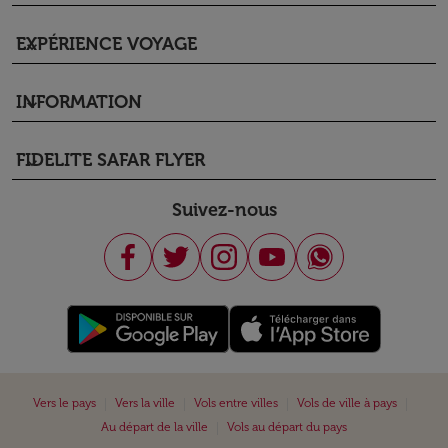
EXPÉRIENCE VOYAGE
keyboard_arrow_down
INFORMATION
keyboard_arrow_down
FIDELITE SAFAR FLYER
keyboard_arrow_down
Suivez-nous
|
|
|
|
Vers le pays
Vers la ville
Vols entre villes
Vols de ville à pays
|
Au départ de la ville
Vols au départ du pays