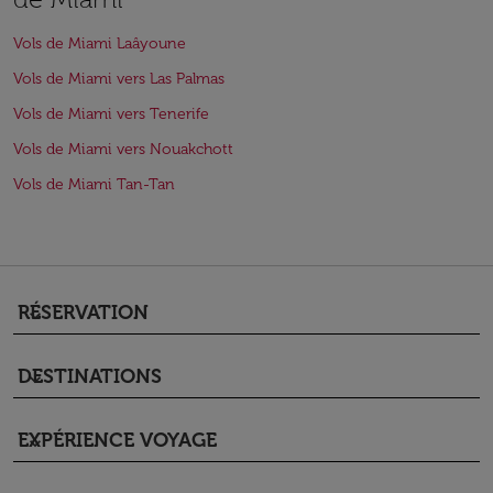
Vols de Miami Laâyoune
Vols de Miami vers Las Palmas
Vols de Miami vers Tenerife
Vols de Miami vers Nouakchott
Vols de Miami Tan-Tan
RÉSERVATION
keyboard_arrow_down
DESTINATIONS
keyboard_arrow_down
EXPÉRIENCE VOYAGE
keyboard_arrow_down