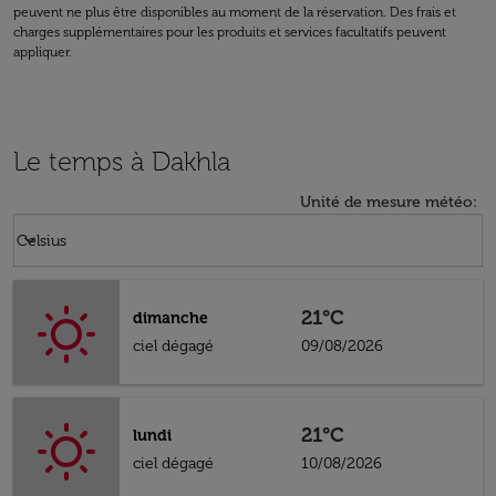
peuvent ne plus être disponibles au moment de la réservation. Des frais et
charges supplémentaires pour les produits et services facultatifs peuvent
appliquer.
Le temps à Dakhla
Unité de mesure météo
:
Weather unit option Celsius Selected
keyboard_arrow_down
Celsius
21°C
dimanche
ciel dégagé
09/08/2026
21°C
lundi
ciel dégagé
10/08/2026