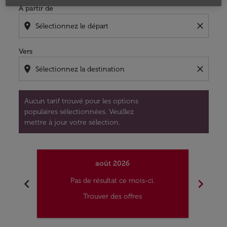
À partir de
location_on
close
Vers
location_on
close
Aucun tarif trouvé pour les options
populaires sélectionnées. Veuillez
mettre à jour votre sélection.
août 2026
chevron_left
chevron_right
Pas de résultat ce mois-ci.
Trouver des offres