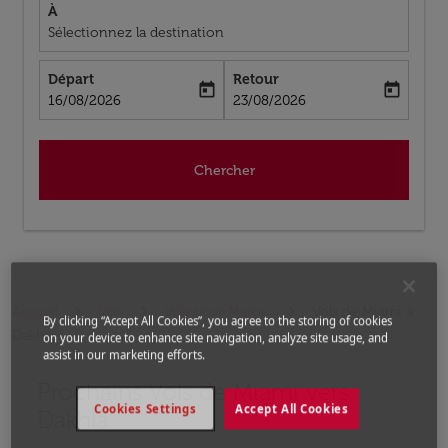
À
Sélectionnez la destination
Départ
Retour
today
today
fc-booking-departure-date-aria-label
fc-booking-return-date-aria-label
16/08/2026
23/08/2026
Chercher
Accueil
Vols
Vols pour Maroc
Vols de Miami a
By clicking “Accept All Cookies”, you agree to the storing of cookies
Dakhla
on your device to enhance site navigation, analyze site usage, and
assist in our marketing efforts.
Prochains Vols de Miami vers
Aucun tarif trouvé pour les options populaires sélectio
Cookies Settings
Accept All Cookies
Dakhla