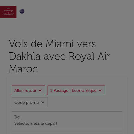

Vols de Miami vers
Dakhla avec Royal Air
Maroc
expand_more
expand_more
Aller-retour
1 Passager, Économique
expand_more
Code promo
De
Sélectionnez le départ