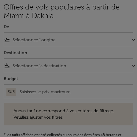
Offres de vols populaires à partir de
Miami à Dakhla
De
flight_takeoff
keyboard_arrow_down
Destination
flight_land
keyboard_arrow_down
Budget
EUR
Aucun tarif ne correspond à vos critères de filtrage. Veuillez ajuster v
Aucun tarif ne correspond à vos critères de filtrage.
Veuillez ajuster vos filtres.
*Les tarifs affichés ont été collectés au cours des dernières 48 heures et