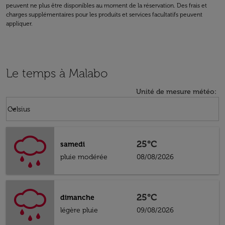
peuvent ne plus être disponibles au moment de la réservation. Des frais et
charges supplémentaires pour les produits et services facultatifs peuvent
appliquer.
Le temps à Malabo
Unité de mesure météo
:
Weather unit option Celsius Selected
keyboard_arrow_down
Celsius
25°C
samedi
pluie modérée
08/08/2026
25°C
dimanche
légère pluie
09/08/2026