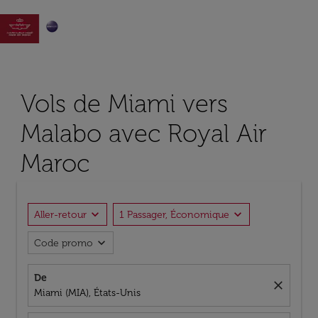

Vols de Miami vers
Malabo avec Royal Air
Maroc
expand_more
expand_more
Aller-retour
1 Passager, Économique
expand_more
Code promo
De
close
Miami (MIA), États-Unis