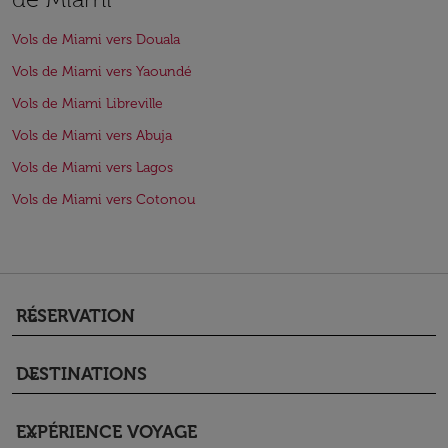
Vols de Miami vers Douala
Vols de Miami vers Yaoundé
Vols de Miami Libreville
Vols de Miami vers Abuja
Vols de Miami vers Lagos
Vols de Miami vers Cotonou
RÉSERVATION
keyboard_arrow_down
DESTINATIONS
keyboard_arrow_down
EXPÉRIENCE VOYAGE
keyboard_arrow_down