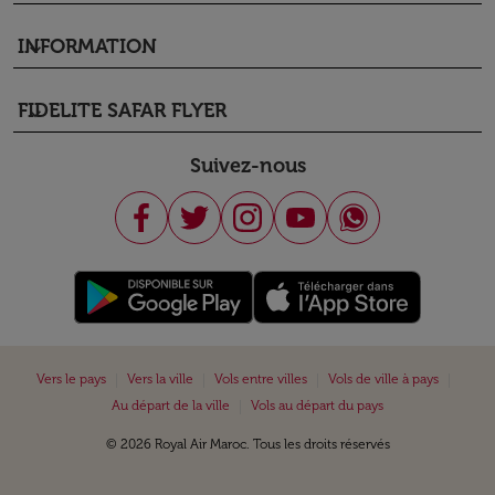
INFORMATION
keyboard_arrow_down
FIDELITE SAFAR FLYER
keyboard_arrow_down
Suivez-nous
|
|
|
|
Vers le pays
Vers la ville
Vols entre villes
Vols de ville à pays
|
Au départ de la ville
Vols au départ du pays
© 2026 Royal Air Maroc. Tous les droits réservés