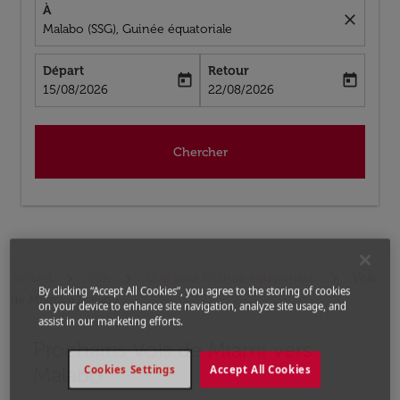
À
close
Malabo (SSG), Guinée équatoriale
Départ
Retour
today
today
fc-booking-departure-date-aria-label
fc-booking-return-date-aria-label
15/08/2026
22/08/2026
Chercher
Accueil
Vols
Vols pour Guinée équatoriale
Vols
By clicking “Accept All Cookies”, you agree to the storing of cookies
de Miami a Malabo
on your device to enhance site navigation, analyze site usage, and
assist in our marketing efforts.
Prochains Vols de Miami vers
Aucun tarif trouvé pour les options populaires sélectio
Malabo
Cookies Settings
Accept All Cookies