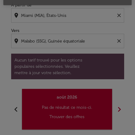
À partir de
location_on
close
Vers
location_on
close
Aucun tarif trouvé pour les options
populaires sélectionnées. Veuillez
mettre à jour votre sélection.
août 2026
chevron_left
chevron_right
Pas de résultat ce mois-ci.
Trouver des offres