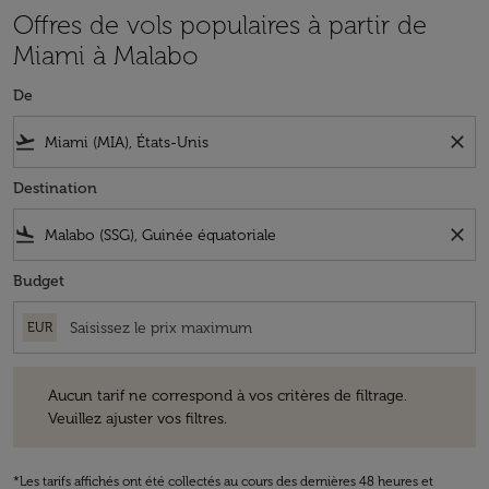
Offres de vols populaires à partir de
Miami à Malabo
De
flight_takeoff
close
Destination
flight_land
close
Budget
EUR
Aucun tarif ne correspond à vos critères de filtrage. Veuillez ajuster v
Aucun tarif ne correspond à vos critères de filtrage.
Veuillez ajuster vos filtres.
*Les tarifs affichés ont été collectés au cours des dernières 48 heures et