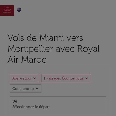

Vols de Miami vers
Montpellier avec Royal
Air Maroc
expand_more
expand_more
Aller-retour
1 Passager, Économique
expand_more
Code promo
De
Sélectionnez le départ