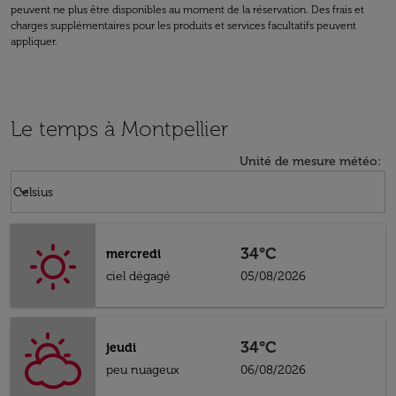
peuvent ne plus être disponibles au moment de la réservation. Des frais et
charges supplémentaires pour les produits et services facultatifs peuvent
appliquer.
Le temps à Montpellier
Unité de mesure météo
:
Weather unit option Celsius Selected
keyboard_arrow_down
Celsius
34°C
mercredi
ciel dégagé
05/08/2026
34°C
jeudi
peu nuageux
06/08/2026