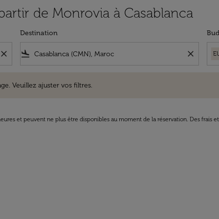
 partir de Monrovia à Casablanca
Destination
Bud
close
flight_land
close
E
uillez ajuster vos filtres.
e. Veuillez ajuster vos filtres.
8 heures et peuvent ne plus être disponibles au moment de la réservation. Des frais e