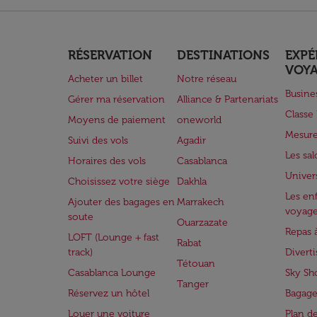
RÉSERVATION
DESTINATIONS
EXPÉ
VOY
Acheter un billet
Notre réseau
Busine
Gérer ma réservation
Alliance & Partenariats
Class
Moyens de paiement
oneworld
Mesure
Suivi des vols
Agadir
Les sa
Horaires des vols
Casablanca
Univer
Choisissez votre siège
Dakhla
Les enf
Ajouter des bagages en
Marrakech
voyag
soute
Ouarzazate
Repas 
LOFT (Lounge + fast
Rabat
track)
Divert
Tétouan
Casablanca Lounge
Sky Sh
Tanger
Réservez un hôtel
Bagage
Louer une voiture
Plan d