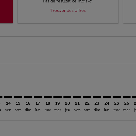
Pas de résultat ce mois-ci.
Trouver des offres
imer. Trouver des offres
sclaimer. Trouver des offres
s-disclaimer. Trouver des offres
offers-disclaimer. Trouver des offres
iew-offers-disclaimer. Trouver des offres
mp-view-offers-disclaimer. Trouver des offres
N: cmp-view-offers-disclaimer. Trouver des offres
B–CMN: cmp-view-offers-disclaimer. Trouver des offres
ROB–CMN: cmp-view-offers-disclaimer. Trouver des offres
ROB–CMN: cmp-view-offers-disclaimer. Trouver des o
ROB–CMN: cmp-view-offers-disclaimer. Trouver d
ROB–CMN: cmp-view-offers-disclaimer. Trouv
ROB–CMN: cmp-view-offers-disclaimer. T
ROB–CMN: cmp-view-offers-disclaime
ROB–CMN: cmp-view-offers-discl
ROB–CMN: cmp-view-offers-d
ROB–CMN: cmp-view-offe
ROB–CMN: cmp-view-
ROB–CMN: cmp-
ROB–CMN: 
ROB–C
R
3
14
15
16
17
18
19
20
21
22
23
24
25
26
u
ven
sam
dim
lun
mar
mer
jeu
ven
sam
dim
lun
mar
mer
j