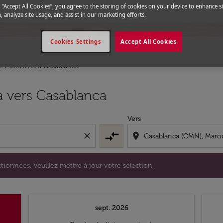
g “Accept All Cookies”, you agree to the storing of cookies on your device to enhance si
, analyze site usage, and assist in our marketing efforts.
Cookies Settings
Accept All Cookies
de Monrovia a Casablanca
s sélectionnées. Veuillez mettre à jour votre sélection.
a vers Casablanca
Vers
compare_arrows
close
location_on
tionnées. Veuillez mettre à jour votre sélection.
sept. 2026