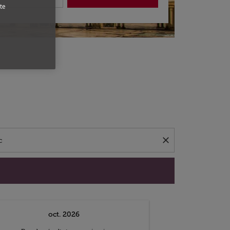
te
close
oct. 2026
n