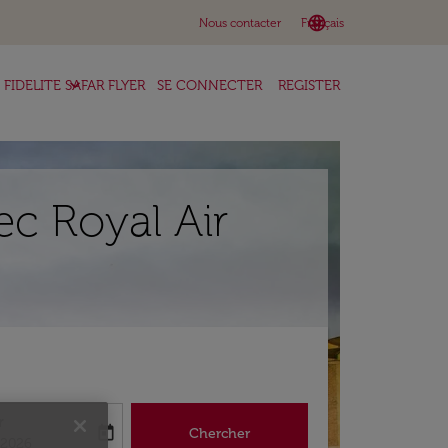
language
keyboard_arrow_down
Nous contacter
Français
keyboard_arrow_down
FIDELITE SAFAR FLYER
SE CONNECTER
REGISTER
ec Royal Air
r
today
Chercher
abel
king-return-date-aria-label
/2026