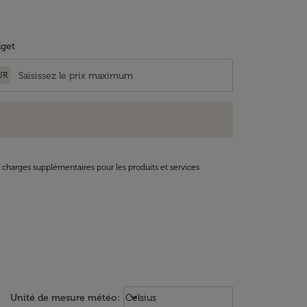
get
UR
t charges supplémentaires pour les produits et services
Weather unit option Celsius Select
keyboard_arrow_down
Unité de mesure météo
:
Celsius