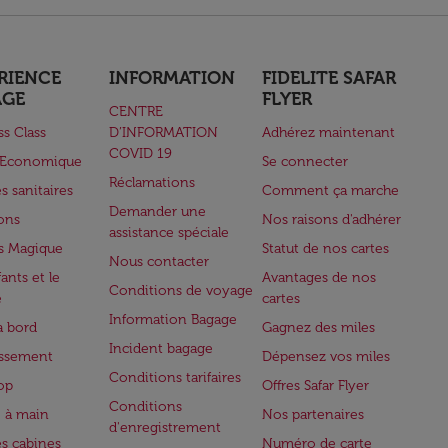
RIENCE
INFORMATION
FIDELITE SAFAR
AGE
FLYER
CENTRE
ss Class
D’INFORMATION
Adhérez maintenant
COVID 19
e Economique
Se connecter
Réclamations
s sanitaires
Comment ça marche
Demander une
lons
Nos raisons d'adhérer
assistance spéciale
s Magique
Statut de nos cartes
Nous contacter
ants et le
Avantages de nos
Conditions de voyage
e
cartes
Information Bagage
à bord
Gagnez des miles
Incident bagage
issement
Dépensez vos miles
Conditions tarifaires
op
Offres Safar Flyer
Conditions
 à main
Nos partenaires
d'enregistrement
es cabines
Numéro de carte