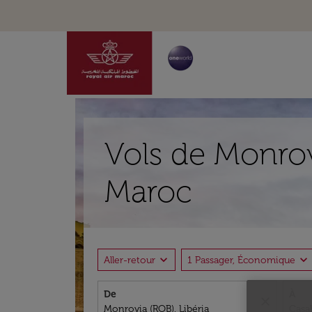
Vols de Monrov
Maroc
expand_more
expand_more
Aller-retour
1 Passager, Économique
De
À
close