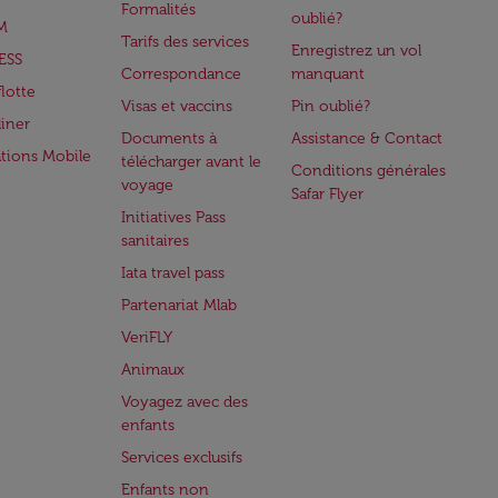
Formalités
oublié?
M
Tarifs des services
Enregistrez un vol
ESS
Correspondance
manquant
flotte
Visas et vaccins
Pin oublié?
iner
Documents à
Assistance & Contact
ations Mobile
télécharger avant le
Conditions générales
voyage
Safar Flyer
Initiatives Pass
sanitaires
Iata travel pass
Partenariat Mlab
VeriFLY
Animaux
Voyagez avec des
enfants
Services exclusifs
Enfants non