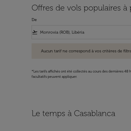
Offres de vols populaires à
De
flight_takeoff
Aucun tarif ne correspond à vos critères de filtrage. Ve
Aucun tarif ne correspond à vos critères de filtrag
*Les tarifs affichés ont été collectés au cours des dernières 4
facultatifs peuvent appliquer.
Le temps à Casablanca