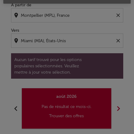
À partir de
location_on
close
Vers
location_on
close
Aucun tarif trouvé pour les options
populaires sélectionnées. Veuillez
mettre à jour votre sélection.
août 2026
chevron_left
chevron_right
Pas de résultat ce mois-ci.
Trouver des offres