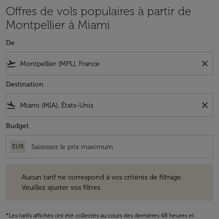
Offres de vols populaires à partir de
Montpellier à Miami
De
flight_takeoff
close
Destination
flight_land
close
Budget
EUR
Aucun tarif ne correspond à vos critères de filtrage. Veuillez ajuster v
Aucun tarif ne correspond à vos critères de filtrage.
Veuillez ajuster vos filtres.
*Les tarifs affichés ont été collectés au cours des dernières 48 heures et