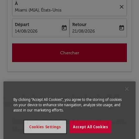
À
close
Miami (MIA), États-Unis
Départ
Retour
today
today
fc-booking-departure-date-aria-label
fc-booking-return-date-aria-label
14/08/2026
21/08/2026
Chercher
Accueil
Vols
Vols pour États-Unis
Vols de
By clicking “Accept All Cookies”, you agree to the storing of cookies
Montpellier a Miami
on your device to enhance site navigation, analyze site usage, and
assist in our marketing efforts.
Prochains Vols de Montpellier vers
Aucun tarif trouvé pour les options populaires sélectio
Cookies Settings
Accept All Cookies
Miami