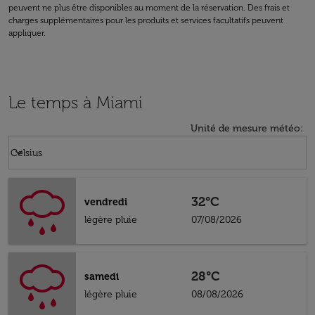
peuvent ne plus être disponibles au moment de la réservation. Des frais et
charges supplémentaires pour les produits et services facultatifs peuvent
appliquer.
Le temps à Miami
Unité de mesure météo
:
Weather unit option Celsius Selected
keyboard_arrow_down
Celsius
32°C
vendredi
légère pluie
07/08/2026
28°C
samedi
légère pluie
08/08/2026