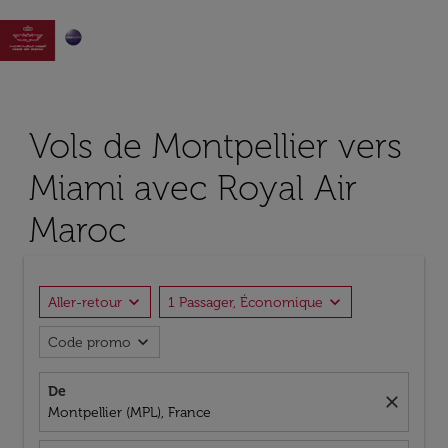

Vols de Montpellier vers
Miami avec Royal Air
Maroc
expand_more
expand_more
Aller-retour
1 Passager, Économique
expand_more
Code promo
De
close
Montpellier (MPL), France