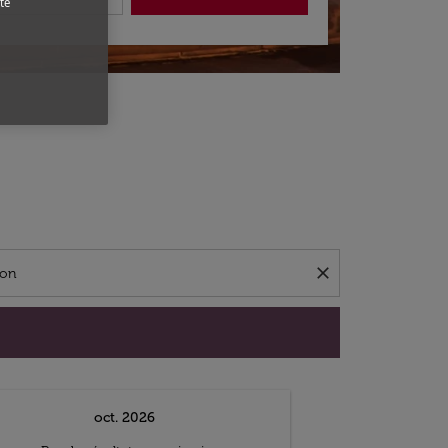
te
close
oct. 2026
n