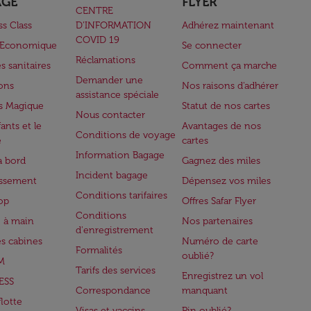
AGE
FLYER
CENTRE
ss Class
D’INFORMATION
Adhérez maintenant
COVID 19
e Economique
Se connecter
Réclamations
s sanitaires
Comment ça marche
Demander une
lons
Nos raisons d'adhérer
assistance spéciale
s Magique
Statut de nos cartes
Nous contacter
ants et le
Avantages de nos
Conditions de voyage
e
cartes
Information Bagage
à bord
Gagnez des miles
Incident bagage
issement
Dépensez vos miles
Conditions tarifaires
op
Offres Safar Flyer
Conditions
 à main
Nos partenaires
d'enregistrement
es cabines
Numéro de carte
Formalités
oublié?
M
Tarifs des services
Enregistrez un vol
ESS
Correspondance
manquant
flotte
Visas et vaccins
Pin oublié?