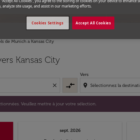
g “Accept All Cookies”, you agree to the storing of cookies on your device to enhance si
, analyze site usage, and assist in our marketing efforts.
Cookies Settings
Accept All Cookies
ls de Munich a Kansas City
s sélectionnées. Veuillez mettre à jour votre sélection.
ers Kansas City
Vers
compare_arrows
close
location_on
tionnées. Veuillez mettre à jour votre sélection.
sept. 2026