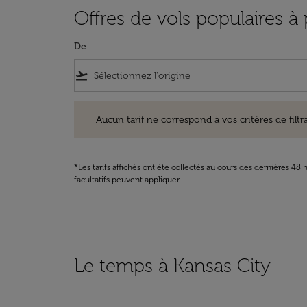
Offres de vols populaires à
De
flight_takeoff
Aucun tarif ne correspond à vos critères de filtrage. Ve
Aucun tarif ne correspond à vos critères de filtrag
*Les tarifs affichés ont été collectés au cours des dernières 4
facultatifs peuvent appliquer.
Le temps à Kansas City