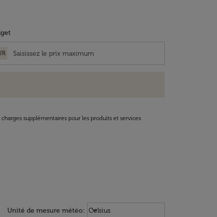
get
UR
t charges supplémentaires pour les produits et services
Weather unit option Celsius Select
keyboard_arrow_down
Unité de mesure météo
:
Celsius