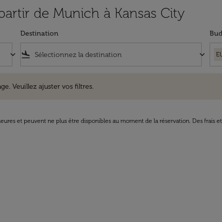
 partir de Munich à Kansas City
Destination
Bud
keyboard_arrow_down
flight_land
keyboard_arrow_down
E
uillez ajuster vos filtres.
e. Veuillez ajuster vos filtres.
8 heures et peuvent ne plus être disponibles au moment de la réservation. Des frais e