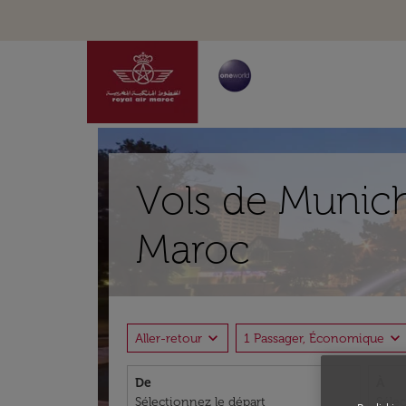
Vols de Munich
Maroc
expand_more
expand_more
Aller-retour
1 Passager, Économique
De
À