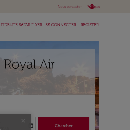
language
keyboard_arrow_down
Nous contacter
Français
keyboard_arrow_down
FIDELITE SAFAR FLYER
SE CONNECTER
REGISTER
 Royal Air
r
today
Chercher
abel
king-return-date-aria-label
/2026