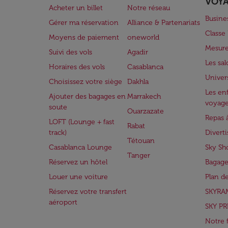
VOY
Acheter un billet
Notre réseau
Busine
Gérer ma réservation
Alliance & Partenariats
Class
Moyens de paiement
oneworld
Mesure
Suivi des vols
Agadir
Les sa
Horaires des vols
Casablanca
Univer
Choisissez votre siège
Dakhla
Les enf
Ajouter des bagages en
Marrakech
voyag
soute
Ouarzazate
Repas 
LOFT (Lounge + fast
Rabat
track)
Divert
Tétouan
Casablanca Lounge
Sky Sh
Tanger
Réservez un hôtel
Bagage
Louer une voiture
Plan d
Réservez votre transfert
SKYRA
aéroport
SKY PR
Notre 