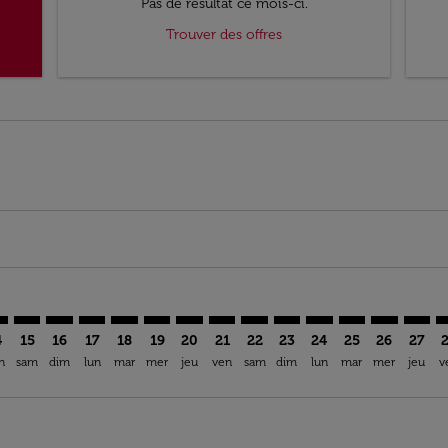
Pas de résultat ce mois-ci.
Trouver des offres
imer. Trouver des offres
sclaimer. Trouver des offres
s-disclaimer. Trouver des offres
ffers-disclaimer. Trouver des offres
iew-offers-disclaimer. Trouver des offres
mp-view-offers-disclaimer. Trouver des offres
I: cmp-view-offers-disclaimer. Trouver des offres
C–MCI: cmp-view-offers-disclaimer. Trouver des offres
MUC–MCI: cmp-view-offers-disclaimer. Trouver des offres
MUC–MCI: cmp-view-offers-disclaimer. Trouver des of
MUC–MCI: cmp-view-offers-disclaimer. Trouver de
MUC–MCI: cmp-view-offers-disclaimer. Trouv
MUC–MCI: cmp-view-offers-disclaimer. T
MUC–MCI: cmp-view-offers-disclaime
MUC–MCI: cmp-view-offers-discl
MUC–MCI: cmp-view-offers-d
MUC–MCI: cmp-view-offe
MUC–MCI: cmp-view-
MUC–MCI: cmp-v
MUC–MCI: 
MUC–M
M
4
15
16
17
18
19
20
21
22
23
24
25
26
27
n
sam
dim
lun
mar
mer
jeu
ven
sam
dim
lun
mar
mer
jeu
v