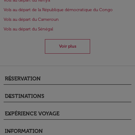
Vols au départ du Kenya
Vols au départ de la République démocratique du Congo
Vols au départ du Cameroun
Vols au départ du Sénégal
Voir plus
RÉSERVATION
keyboard_arrow_down
DESTINATIONS
keyboard_arrow_down
EXPÉRIENCE VOYAGE
keyboard_arrow_down
INFORMATION
keyboard_arrow_down