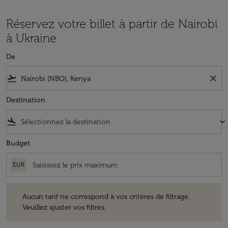
Réservez votre billet à partir de Nairobi
à Ukraine
De
flight_takeoff
close
Destination
flight_land
keyboard_arrow_down
Budget
EUR
Aucun tarif ne correspond à vos critères de filtrage. Veuillez ajuster v
Aucun tarif ne correspond à vos critères de filtrage.
Veuillez ajuster vos filtres.