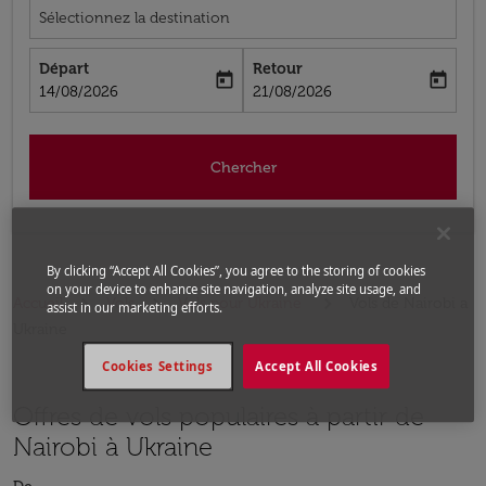
Sélectionnez la destination
Départ
Retour
today
today
fc-booking-departure-date-aria-label
fc-booking-return-date-aria-label
14/08/2026
21/08/2026
Chercher
By clicking “Accept All Cookies”, you agree to the storing of cookies
on your device to enhance site navigation, analyze site usage, and
Accueil
Vols
Vols pour Ukraine
Vols de Nairobi a
assist in our marketing efforts.
Ukraine
Cookies Settings
Accept All Cookies
Offres de vols populaires à partir de
Nairobi à Ukraine