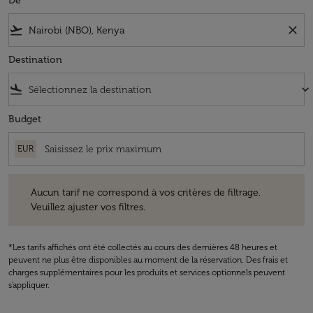
De
flight_takeoff
close
Destination
flight_land
keyboard_arrow_down
Budget
EUR
Aucun tarif ne correspond à vos critères de filtrage. Veuillez ajuster v
Aucun tarif ne correspond à vos critères de filtrage.
Veuillez ajuster vos filtres.
*Les tarifs affichés ont été collectés au cours des dernières 48 heures et
peuvent ne plus être disponibles au moment de la réservation. Des frais et
charges supplémentaires pour les produits et services optionnels peuvent
s'appliquer.