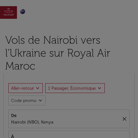

Vols de Nairobi vers
l'Ukraine sur Royal Air
Maroc
expand_more
expand_more
Aller-retour
1 Passager, Économique
expand_more
Code promo
De
close
Nairobi (NBO), Kenya
À