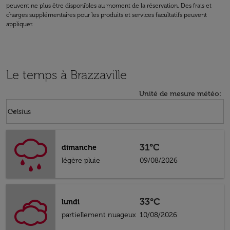
peuvent ne plus être disponibles au moment de la réservation. Des frais et
charges supplémentaires pour les produits et services facultatifs peuvent
appliquer.
Le temps à Brazzaville
Unité de mesure météo
:
Weather unit option Celsius Selected
keyboard_arrow_down
Celsius
31°C
dimanche
légère pluie
09/08/2026
33°C
lundi
partiellement nuageux
10/08/2026