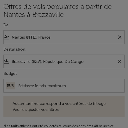
Offres de vols populaires à partir de
Nantes à Brazzaville
De
flight_takeoff
close
Destination
flight_land
close
Budget
EUR
Aucun tarif ne correspond à vos critères de filtrage. Veuillez ajuster v
Aucun tarif ne correspond à vos critères de filtrage.
Veuillez ajuster vos filtres.
*Les tarifs affichés ont été collectés au cours des dernières 48 heures et