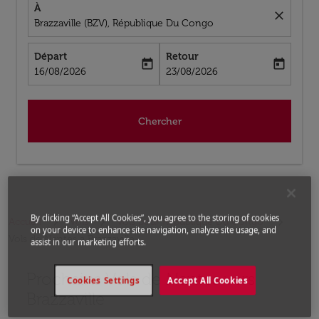
À
close
Brazzaville (BZV), République Du Congo
Départ
Retour
today
today
fc-booking-departure-date-aria-label
fc-booking-return-date-aria-label
16/08/2026
23/08/2026
Chercher
By clicking “Accept All Cookies”, you agree to the storing of cookies
Accueil
Vols
Vols pour République Du Congo
on your device to enhance site navigation, analyze site usage, and
Vols de Nantes a Brazzaville
assist in our marketing efforts.
Prochains Vols de Nantes vers
Aucun tarif trouvé pour les options populaires sélectio
Cookies Settings
Accept All Cookies
Brazzaville