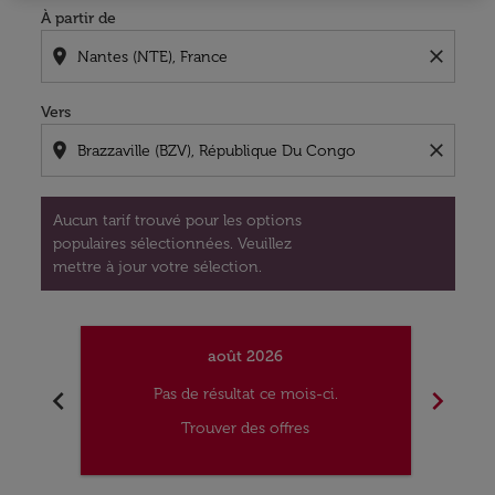
À partir de
location_on
close
Vers
location_on
close
Aucun tarif trouvé pour les options
populaires sélectionnées. Veuillez
mettre à jour votre sélection.
août 2026
chevron_left
chevron_right
Pas de résultat ce mois-ci.
Trouver des offres