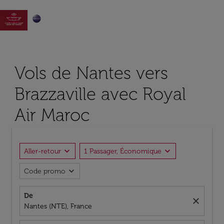

Vols de Nantes vers
Brazzaville avec Royal
Air Maroc
expand_more
expand_more
Aller-retour
1 Passager, Économique
expand_more
Code promo
De
close
Nantes (NTE), France