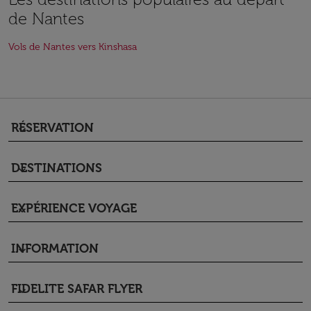
de Nantes
Vols de Nantes vers Kinshasa
RÉSERVATION
keyboard_arrow_down
DESTINATIONS
keyboard_arrow_down
EXPÉRIENCE VOYAGE
keyboard_arrow_down
INFORMATION
keyboard_arrow_down
FIDELITE SAFAR FLYER
keyboard_arrow_down