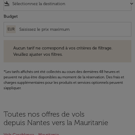
flight_land
keyboard_arrow_down
Budget
EUR
Aucun tarif ne correspond à vos critères de filtrage. Veuillez ajuster v
Aucun tarif ne correspond à vos critères de filtrage.
Veuillez ajuster vos filtres.
*Les tarifs affichés ont été collectés au cours des dernières 48 heures et
peuvent ne plus être disponibles au moment de la réservation. Des frais et
charges supplémentaires pour les produits et services optionnels peuvent
s'appliquer.
Toutes nos offres de vols
depuis Nantes vers la Mauritanie
Vols Casablanca - Mauritanie