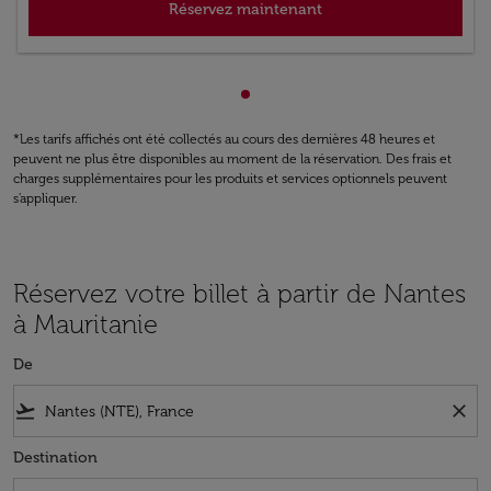
Réservez maintenant
Affichage de cmp-pagination
*Les tarifs affichés ont été collectés au cours des dernières 48 heures et
peuvent ne plus être disponibles au moment de la réservation. Des frais et
charges supplémentaires pour les produits et services optionnels peuvent
s'appliquer.
Réservez votre billet à partir de Nantes
à Mauritanie
De
flight_takeoff
close
Destination