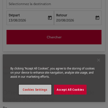
Sélectionnez la destination
Départ
Retour
today
today
fc-booking-departure-date-aria-label
fc-booking-return-date-aria-label
13/08/2026
20/08/2026
Chercher
Accueil
Vols
Vols pour Mauritanie
Vols de
By clicking “Accept All Cookies”, you agree to the storing of cookies
on your device to enhance site navigation, analyze site usage, and
Nantes a Mauritanie
assist in our marketing efforts.
Cookies Settings
Accept All Cookies
Offres de vols populaires à partir de
Nantes à Mauritanie