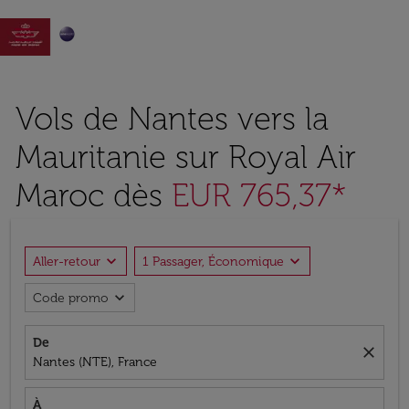

Vols de Nantes vers la
Mauritanie sur Royal Air
Maroc dès
EUR 765,37*
expand_more
expand_more
Aller-retour
1 Passager, Économique
expand_more
Code promo
De
close
Nantes (NTE), France
À