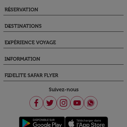
RÉSERVATION
keyboard_arrow_down
DESTINATIONS
keyboard_arrow_down
EXPÉRIENCE VOYAGE
keyboard_arrow_down
INFORMATION
keyboard_arrow_down
FIDELITE SAFAR FLYER
keyboard_arrow_down
Suivez-nous