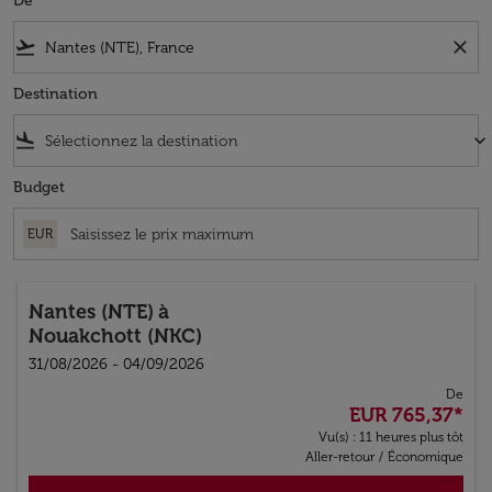
De
flight_takeoff
close
Destination
flight_land
keyboard_arrow_down
Budget
EUR
Nantes (NTE)
à
Nouakchott (NKC)
31/08/2026 - 04/09/2026
De
EUR 765,37
*
Vu(s) : 11 heures plus tôt
Aller-retour
/
Économique