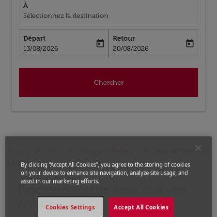
À
Sélectionnez la destination
Départ
Retour
today
today
fc-booking-departure-date-aria-label
fc-booking-return-date-aria-label
13/08/2026
20/08/2026
Chercher
Accueil
Vols
Vols pour Turquie
Vols de New York
a Ankara
By clicking “Accept All Cookies”, you agree to the storing of cookies
on your device to enhance site navigation, analyze site usage, and
assist in our marketing efforts.
Prochains Vols de New York vers
Aucun tarif trouvé pour les options populaires sélectio
Ankara
Cookies Settings
Accept All Cookies