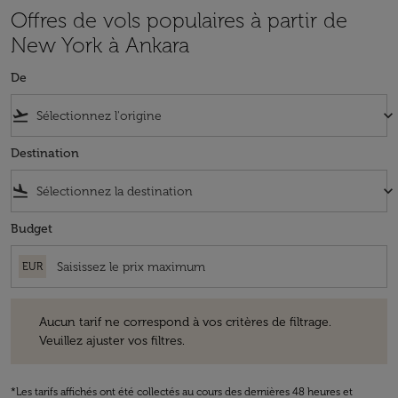
Offres de vols populaires à partir de
New York à Ankara
De
flight_takeoff
keyboard_arrow_down
Destination
flight_land
keyboard_arrow_down
Budget
EUR
Aucun tarif ne correspond à vos critères de filtrage. Veuillez ajuster v
Aucun tarif ne correspond à vos critères de filtrage.
Veuillez ajuster vos filtres.
*Les tarifs affichés ont été collectés au cours des dernières 48 heures et