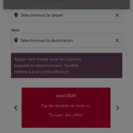
À partir de
location_on
close
Vers
location_on
close
Aucun tarif trouvé pour les options
populaires sélectionnées. Veuillez
mettre à jour votre sélection.
août 2026
chevron_left
chevron_right
Pas de résultat ce mois-ci.
Trouver des offres