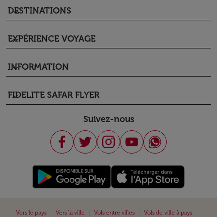
DESTINATIONS
keyboard_arrow_down
EXPÉRIENCE VOYAGE
keyboard_arrow_down
INFORMATION
keyboard_arrow_down
FIDELITE SAFAR FLYER
keyboard_arrow_down
Suivez-nous
|
|
|
|
Vers le pays
Vers la ville
Vols entre villes
Vols de ville à pays