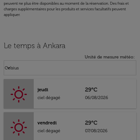
peuvent ne plus être disponibles au moment de la réservation. Des frais et
charges supplémentaires pour les produits et services facultatifs peuvent
appliquer.
Le temps à Ankara
Unité de mesure météo
:
Weather unit option Celsius Selected
keyboard_arrow_down
Celsius
29°C
jeudi
ciel dégagé
06/08/2026
29°C
vendredi
ciel dégagé
07/08/2026