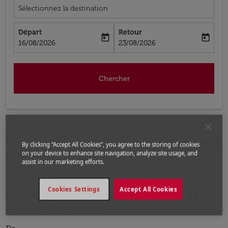
Sélectionnez la destination
Départ
Retour
today
today
fc-booking-departure-date-aria-label
fc-booking-return-date-aria-label
16/08/2026
23/08/2026
Chercher
Accueil
Vols
Vols pour Cameroun
Vols de Nice a
By clicking “Accept All Cookies”, you agree to the storing of cookies
on your device to enhance site navigation, analyze site usage, and
Cameroun
assist in our marketing efforts.
Cookies Settings
Accept All Cookies
Offres de vols populaires à partir de
Nice à Cameroun