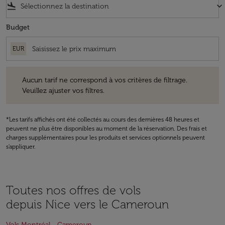
flight_land
keyboard_arrow_down
Budget
EUR
Aucun tarif ne correspond à vos critères de filtrage. Veuillez ajuster v
Aucun tarif ne correspond à vos critères de filtrage.
Veuillez ajuster vos filtres.
*Les tarifs affichés ont été collectés au cours des dernières 48 heures et
peuvent ne plus être disponibles au moment de la réservation. Des frais et
charges supplémentaires pour les produits et services optionnels peuvent
s'appliquer.
Toutes nos offres de vols
depuis Nice vers le Cameroun
Vols Montréal - Cameroun