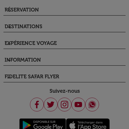
RÉSERVATION
keyboard_arrow_down
DESTINATIONS
keyboard_arrow_down
EXPÉRIENCE VOYAGE
keyboard_arrow_down
INFORMATION
keyboard_arrow_down
FIDELITE SAFAR FLYER
keyboard_arrow_down
Suivez-nous