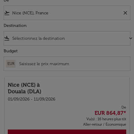
De
flight_takeoff
close
Destination
flight_land
keyboard_arrow_down
Budget
EUR
Nice (NCE)
à
Douala (DLA)
01/09/2026 - 11/09/2026
De
EUR 864,87
*
Vu(s) : 16 heures plus tôt
Aller-retour
/
Économique