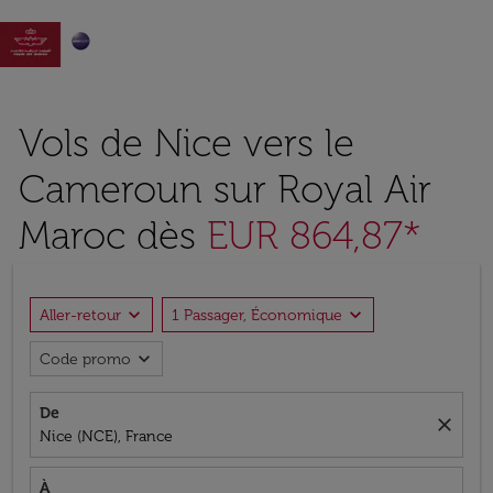

Vols de Nice vers le
Cameroun sur Royal Air
Maroc dès
EUR 864,87*
expand_more
expand_more
Aller-retour
1 Passager, Économique
expand_more
Code promo
De
close
Nice (NCE), France
À