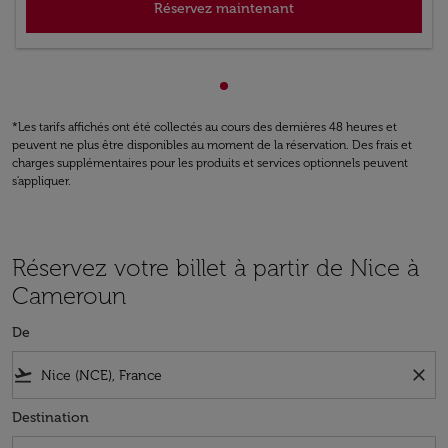
Réservez maintenant
Affichage de cmp-pagination
*Les tarifs affichés ont été collectés au cours des dernières 48 heures et
peuvent ne plus être disponibles au moment de la réservation. Des frais et
charges supplémentaires pour les produits et services optionnels peuvent
s'appliquer.
Réservez votre billet à partir de Nice à
Cameroun
De
flight_takeoff
close
Destination