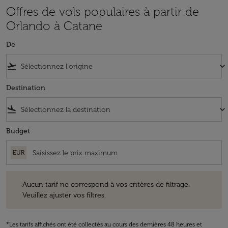
Offres de vols populaires à partir de
Orlando à Catane
De
flight_takeoff
keyboard_arrow_down
Destination
flight_land
keyboard_arrow_down
Budget
EUR
Aucun tarif ne correspond à vos critères de filtrage. Veuillez ajuster v
Aucun tarif ne correspond à vos critères de filtrage.
Veuillez ajuster vos filtres.
*Les tarifs affichés ont été collectés au cours des dernières 48 heures et