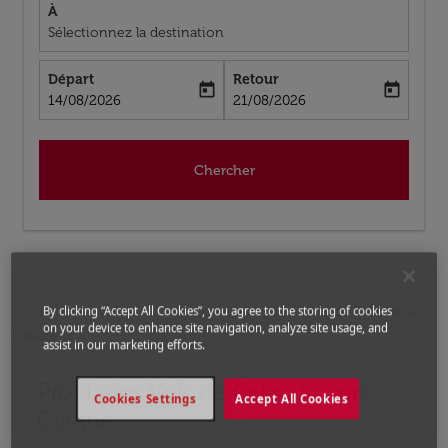
À
Sélectionnez la destination
Départ
Retour
today
today
fc-booking-departure-date-aria-label
fc-booking-return-date-aria-label
14/08/2026
21/08/2026
Chercher
Accueil
Vols
Vols pour Italie
Vols de Orlando a
By clicking “Accept All Cookies”, you agree to the storing of cookies
on your device to enhance site navigation, analyze site usage, and
Catane
assist in our marketing efforts.
Prochains Vols de Orlando vers
Aucun tarif trouvé pour les options populaires sélectio
Cookies Settings
Accept All Cookies
Catane