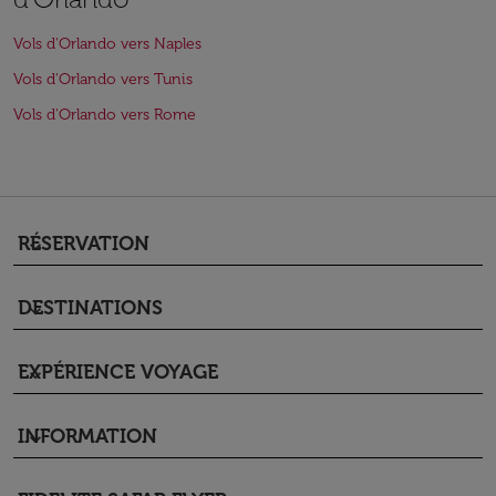
Vols d'Orlando vers Naples
Vols d'Orlando vers Tunis
Vols d'Orlando vers Rome
RÉSERVATION
keyboard_arrow_down
DESTINATIONS
keyboard_arrow_down
EXPÉRIENCE VOYAGE
keyboard_arrow_down
INFORMATION
keyboard_arrow_down