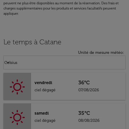
peuvent ne plus être disponibles au moment de la réservation. Des frais et
charges supplémentaires pour les produits et services facultatifs peuvent
appliquer.
Le temps à Catane
Unité de mesure météo
:
Weather unit option Celsius Selected
keyboard_arrow_down
Celsius
36°C
vendredi
ciel dégagé
07/08/2026
35°C
samedi
ciel dégagé
08/08/2026