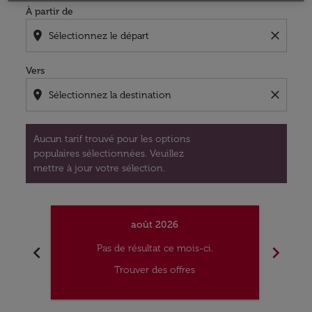
À partir de
location_on
close
Vers
location_on
close
Aucun tarif trouvé pour les options
populaires sélectionnées. Veuillez
mettre à jour votre sélection.
août 2026
chevron_left
chevron_right
Pas de résultat ce mois-ci.
Trouver des offres