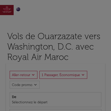

Vols de Ouarzazate vers
Washington, D.C. avec
Royal Air Maroc
expand_more
expand_more
Aller-retour
1 Passager, Économique
expand_more
Code promo
De
Sélectionnez le départ