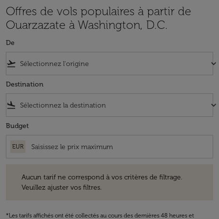
Offres de vols populaires à partir de
Ouarzazate à Washington, D.C.
De
flight_takeoff
keyboard_arrow_down
Destination
flight_land
keyboard_arrow_down
Budget
EUR
Aucun tarif ne correspond à vos critères de filtrage. Veuillez ajuster v
Aucun tarif ne correspond à vos critères de filtrage.
Veuillez ajuster vos filtres.
*Les tarifs affichés ont été collectés au cours des dernières 48 heures et