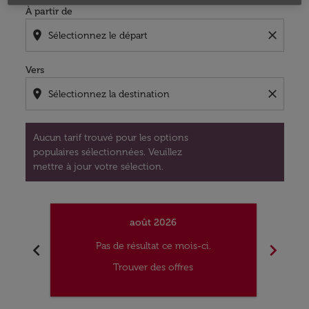
À partir de
location_on
close
Vers
location_on
close
Aucun tarif trouvé pour les options
populaires sélectionnées. Veuillez
mettre à jour votre sélection.
août 2026
chevron_left
chevron_right
Pas de résultat ce mois-ci.
Trouver des offres