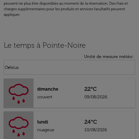
peuvent ne plus être disponibles au moment de la réservation. Des frais et
charges supplémentaires pour les produits et services facultatifs peuvent
appliquer.
Le temps à Pointe-Noire
Unité de mesure météo
:
Weather unit option Celsius Selected
keyboard_arrow_down
Celsius
22°C
dimanche
couvert
09/08/2026
24°C
lundi
nuageux
10/08/2026