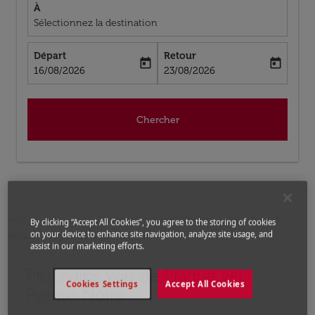
À
Sélectionnez la destination
Départ
Retour
today
today
fc-booking-departure-date-aria-label
fc-booking-return-date-aria-label
16/08/2026
23/08/2026
Chercher
Accueil
Vols
Vols pour République Du Congo
By clicking “Accept All Cookies”, you agree to the storing of cookies
on your device to enhance site navigation, analyze site usage, and
Vols de Prague a Pointe-Noire
assist in our marketing efforts.
Prochains Vols de Prague vers
Aucun tarif trouvé pour les options populaires sélectio
Cookies Settings
Accept All Cookies
Pointe-Noire