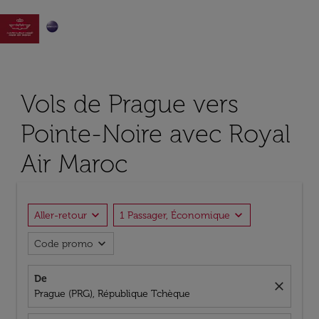

Vols de Prague vers
Pointe-Noire avec Royal
Air Maroc
expand_more
expand_more
Aller-retour
1 Passager, Économique
expand_more
Code promo
De
close
Prague (PRG), République Tchèque