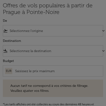
Offres de vols populaires à partir de
Prague à Pointe-Noire
De
flight_takeoff
keyboard_arrow_down
Destination
flight_land
keyboard_arrow_down
Budget
EUR
Aucun tarif ne correspond à vos critères de filtrage. Veuillez ajuster v
Aucun tarif ne correspond à vos critères de filtrage.
Veuillez ajuster vos filtres.
*Les tarifs affichés ont été collectés au cours des dernières 48 heures et