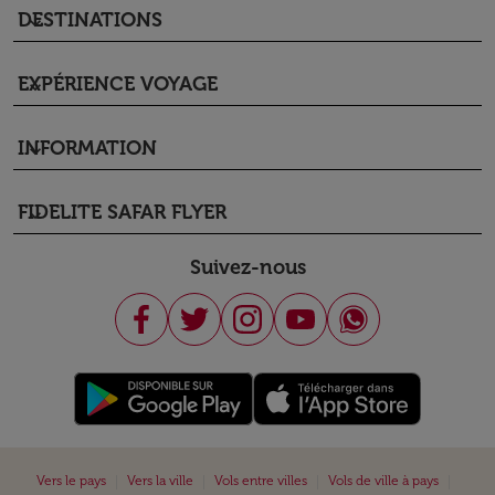
DESTINATIONS
keyboard_arrow_down
EXPÉRIENCE VOYAGE
keyboard_arrow_down
INFORMATION
keyboard_arrow_down
FIDELITE SAFAR FLYER
keyboard_arrow_down
Suivez-nous
|
|
|
|
Vers le pays
Vers la ville
Vols entre villes
Vols de ville à pays