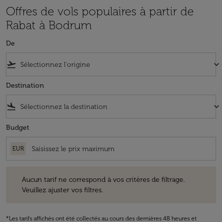
Offres de vols populaires à partir de
Rabat à Bodrum
De
flight_takeoff
keyboard_arrow_down
Destination
flight_land
keyboard_arrow_down
Budget
EUR
Aucun tarif ne correspond à vos critères de filtrage. Veuillez ajuster v
Aucun tarif ne correspond à vos critères de filtrage.
Veuillez ajuster vos filtres.
*Les tarifs affichés ont été collectés au cours des dernières 48 heures et