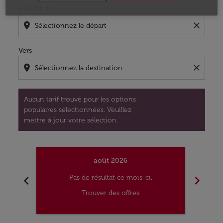
À partir de
location_on
close
Vers
location_on
close
Aucun tarif trouvé pour les options
populaires sélectionnées. Veuillez
mettre à jour votre sélection.
août 2026
chevron_left
chevron_right
Pas de résultat ce mois-ci.
Trouver des offres