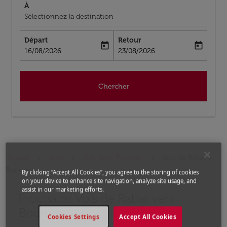
À
Sélectionnez la destination
Départ
Retour
today
today
fc-booking-departure-date-aria-label
fc-booking-return-date-aria-label
16/08/2026
23/08/2026
Chercher
Accueil
Vols
Vols pour Turquie
Vols de Rabat a
Bodrum
By clicking “Accept All Cookies”, you agree to the storing of cookies
on your device to enhance site navigation, analyze site usage, and
assist in our marketing efforts.
Prochains Vols de Rabat vers
Aucun tarif trouvé pour les options populaires sélectio
Bodrum
Cookies Settings
Accept All Cookies