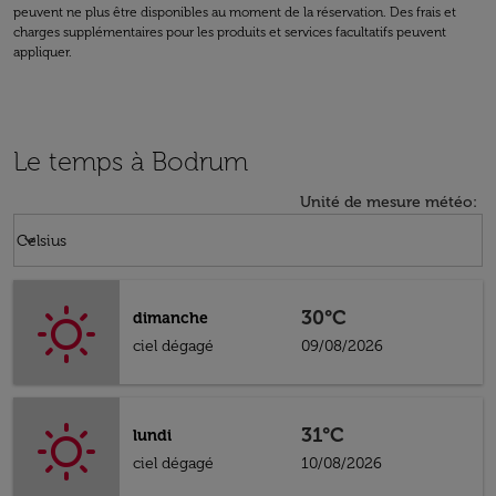
peuvent ne plus être disponibles au moment de la réservation. Des frais et
charges supplémentaires pour les produits et services facultatifs peuvent
appliquer.
Le temps à Bodrum
Unité de mesure météo
:
Weather unit option Celsius Selected
keyboard_arrow_down
Celsius
30°C
dimanche
ciel dégagé
09/08/2026
31°C
lundi
ciel dégagé
10/08/2026