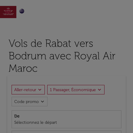

Vols de Rabat vers
Bodrum avec Royal Air
Maroc
expand_more
expand_more
Aller-retour
1 Passager, Économique
expand_more
Code promo
De
Sélectionnez le départ