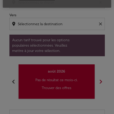
location_on
close
Vers
location_on
close
Aucun tarif trouvé pour les options
populaires sélectionnées. Veuillez
mettre à jour votre sélection.
août 2026
chevron_left
chevron_right
Pas de résultat ce mois-ci.
Trouver des offres