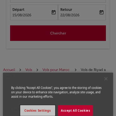
Départ
Retour
today
today
fc-booking-departure-date-aria-label
fc-booking-return-date-aria-label
15/08/2026
22/08/2026
Chercher
Accueil
Vols
Vols pour Maroc
Vols de Riyad a
Nador
By clicking “Accept All Cookies”, you agree to the storing of cookies
Prochains Vols de Riyad vers
Aucun tarif trouvé pour les options populaires sélectio
on your device to enhance site navigation, analyze site usage, and
Nador
assist in our marketing efforts.
À partir de
Cookies Settings
Accept All Cookies