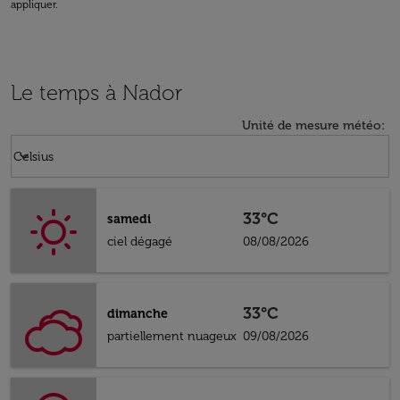
appliquer.
Le temps à Nador
Unité de mesure météo
:
Weather unit option Celsius Selected
keyboard_arrow_down
Celsius
33°C
samedi
ciel dégagé
08/08/2026
33°C
dimanche
partiellement nuageux
09/08/2026