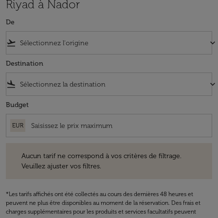
Riyad à Nador
De
flight_takeoff
keyboard_arrow_down
Destination
flight_land
keyboard_arrow_down
Budget
EUR
Aucun tarif ne correspond à vos critères de filtrage. Veuillez ajuster v
Aucun tarif ne correspond à vos critères de filtrage.
Veuillez ajuster vos filtres.
*Les tarifs affichés ont été collectés au cours des dernières 48 heures et
peuvent ne plus être disponibles au moment de la réservation. Des frais et
charges supplémentaires pour les produits et services facultatifs peuvent