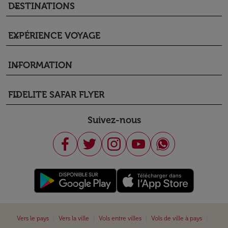
DESTINATIONS
keyboard_arrow_down
EXPÉRIENCE VOYAGE
keyboard_arrow_down
INFORMATION
keyboard_arrow_down
FIDELITE SAFAR FLYER
keyboard_arrow_down
Suivez-nous
|
|
|
|
Vers le pays
Vers la ville
Vols entre villes
Vols de ville à pays