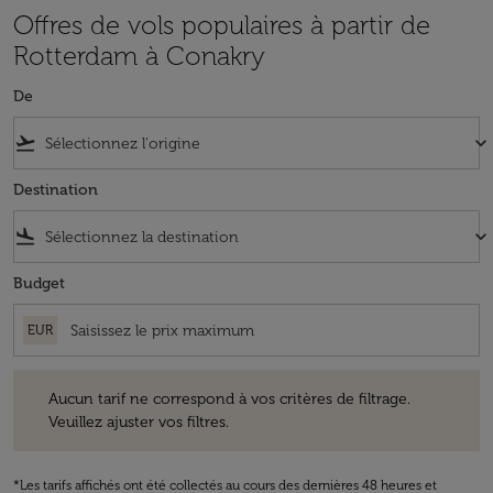
Offres de vols populaires à partir de
Rotterdam à Conakry
De
flight_takeoff
keyboard_arrow_down
Destination
flight_land
keyboard_arrow_down
Budget
EUR
Aucun tarif ne correspond à vos critères de filtrage. Veuillez ajuster v
Aucun tarif ne correspond à vos critères de filtrage.
Veuillez ajuster vos filtres.
*Les tarifs affichés ont été collectés au cours des dernières 48 heures et