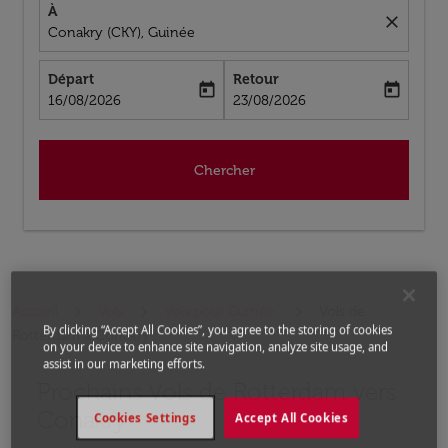
À
close
Conakry (CKY), Guinée
Départ
Retour
today
today
fc-booking-departure-date-aria-label
fc-booking-return-date-aria-label
16/08/2026
23/08/2026
Chercher
Accueil
Vols
Vols pour Guinée
Vols de
By clicking “Accept All Cookies”, you agree to the storing of cookies
Rotterdam a Conakry
on your device to enhance site navigation, analyze site usage, and
assist in our marketing efforts.
Prochains Vols de Rotterdam vers
Aucun tarif trouvé pour les options populaires sélectio
Conakry
Cookies Settings
Accept All Cookies