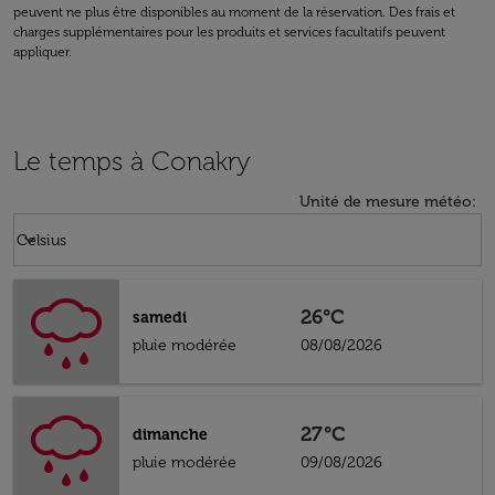
peuvent ne plus être disponibles au moment de la réservation. Des frais et
charges supplémentaires pour les produits et services facultatifs peuvent
appliquer.
Le temps à Conakry
Unité de mesure météo
:
Weather unit option Celsius Selected
keyboard_arrow_down
Celsius
26°C
samedi
pluie modérée
08/08/2026
27°C
dimanche
pluie modérée
09/08/2026