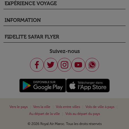
EXPÉRIENCE VOYAGE
keyboard_arrow_down
INFORMATION
keyboard_arrow_down
FIDELITE SAFAR FLYER
keyboard_arrow_down
Suivez-nous
|
|
|
|
Vers le pays
Vers la ville
Vols entre villes
Vols de ville à pays
|
Au départ de la ville
Vols au départ du pays
© 2026 Royal Air Maroc. Tous les droits réservés