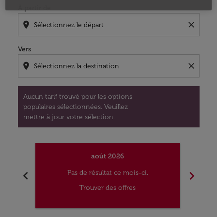
À partir de
location_on
close
Vers
location_on
close
Aucun tarif trouvé pour les options
populaires sélectionnées. Veuillez
mettre à jour votre sélection.
août 2026
chevron_left
chevron_right
Pas de résultat ce mois-ci.
Trouver des offres