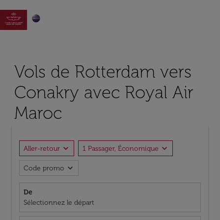

Vols de Rotterdam vers
Conakry avec Royal Air
Maroc
expand_more
expand_more
Aller-retour
1 Passager, Économique
expand_more
Code promo
De
Sélectionnez le départ