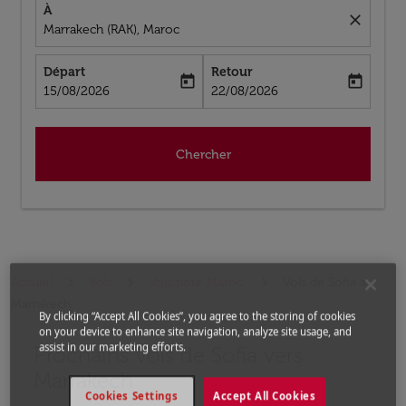
À
close
Marrakech (RAK), Maroc
Départ
Retour
today
today
fc-booking-departure-date-aria-label
fc-booking-return-date-aria-label
15/08/2026
22/08/2026
Chercher
Accueil
Vols
Vols pour Maroc
Vols de Sofia a
Marrakech
By clicking “Accept All Cookies”, you agree to the storing of cookies
on your device to enhance site navigation, analyze site usage, and
assist in our marketing efforts.
Prochains Vols de Sofia vers
Aucun tarif trouvé pour les options populaires sélectio
Marrakech
Cookies Settings
Accept All Cookies