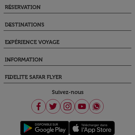
RÉSERVATION
keyboard_arrow_down
DESTINATIONS
keyboard_arrow_down
EXPÉRIENCE VOYAGE
keyboard_arrow_down
INFORMATION
keyboard_arrow_down
FIDELITE SAFAR FLYER
keyboard_arrow_down
Suivez-nous