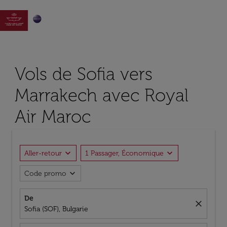

Vols de Sofia vers
Marrakech avec Royal
Air Maroc
expand_more
expand_more
Aller-retour
1 Passager, Économique
expand_more
Code promo
De
close
Sofia (SOF), Bulgarie