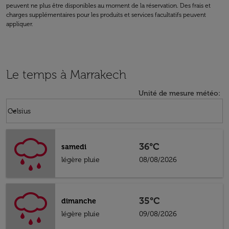
peuvent ne plus être disponibles au moment de la réservation. Des frais et
charges supplémentaires pour les produits et services facultatifs peuvent
appliquer.
Le temps à Marrakech
Unité de mesure météo
:
Weather unit option Celsius Selected
keyboard_arrow_down
Celsius
36°C
samedi
légère pluie
08/08/2026
35°C
dimanche
légère pluie
09/08/2026