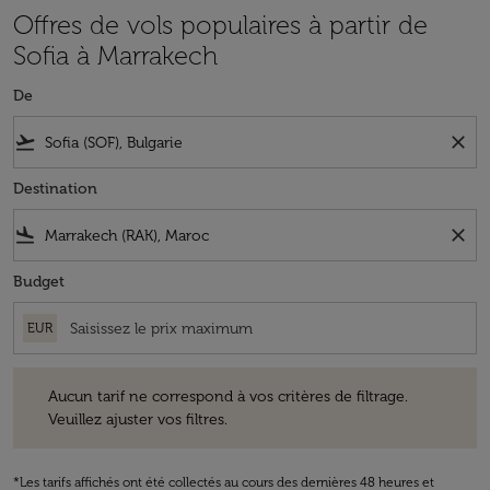
Offres de vols populaires à partir de
Sofia à Marrakech
De
flight_takeoff
close
Destination
flight_land
close
Budget
EUR
Aucun tarif ne correspond à vos critères de filtrage. Veuillez ajuster v
Aucun tarif ne correspond à vos critères de filtrage.
Veuillez ajuster vos filtres.
*Les tarifs affichés ont été collectés au cours des dernières 48 heures et