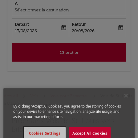
À
Sélectionnez la destination
Départ
Retour
today
today
fc-booking-departure-date-aria-label
fc-booking-return-date-aria-label
13/08/2026
20/08/2026
Chercher
Accueil
Vols
Vols pour Espagne
Vols de St. Louis
a Bilbao
By clicking “Accept All Cookies”, you agree to the storing of cookies
on your device to enhance site navigation, analyze site usage, and
assist in our marketing efforts.
Prochains Vols de St. Louis vers
Aucun tarif trouvé pour les options populaires sélectio
Bilbao
Cookies Settings
Accept All Cookies