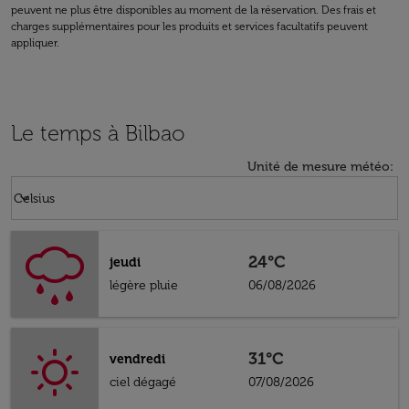
peuvent ne plus être disponibles au moment de la réservation. Des frais et
charges supplémentaires pour les produits et services facultatifs peuvent
appliquer.
Le temps à Bilbao
Unité de mesure météo
:
Weather unit option Celsius Selected
keyboard_arrow_down
Celsius
24°C
jeudi
légère pluie
06/08/2026
31°C
vendredi
ciel dégagé
07/08/2026