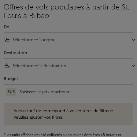
Offres de vols populaires à partir de St.
Louis à Bilbao
De
flight_takeoff
keyboard_arrow_down
Destination
flight_land
keyboard_arrow_down
Budget
EUR
Aucun tarif ne correspond à vos critères de filtrage. Veuillez ajuster v
Aucun tarif ne correspond à vos critères de filtrage.
Veuillez ajuster vos filtres.
*Les tarifs affichés ont été collectés au cours des dernières 48 heures et