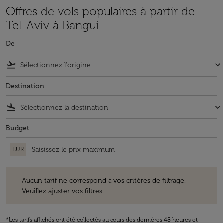
Offres de vols populaires à partir de
Tel-Aviv à Bangui
De
flight_takeoff
keyboard_arrow_down
Destination
flight_land
keyboard_arrow_down
Budget
EUR
Aucun tarif ne correspond à vos critères de filtrage. Veuillez ajuster v
Aucun tarif ne correspond à vos critères de filtrage.
Veuillez ajuster vos filtres.
*Les tarifs affichés ont été collectés au cours des dernières 48 heures et