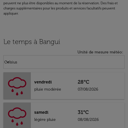
peuvent ne plus être disponibles au moment de la réservation. Des frais et
charges supplémentaires pour les produits et services facultatifs peuvent
appliquer.
Le temps à Bangui
Unité de mesure météo
:
Weather unit option Celsius Selected
keyboard_arrow_down
Celsius
28°C
vendredi
pluie modérée
07/08/2026
31°C
samedi
légère pluie
08/08/2026