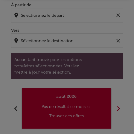
À partir de
location_on
close
Vers
location_on
close
Aucun tarif trouvé pour les options
populaires sélectionnées. Veuillez
mettre à jour votre sélection.
août 2026
chevron_left
chevron_right
Pas de résultat ce mois-ci.
Trouver des offres