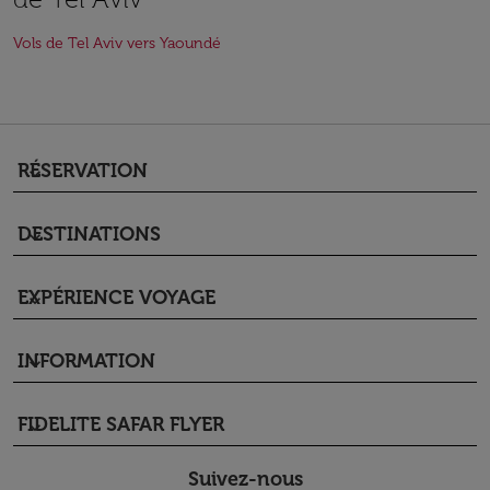
Vols de Tel Aviv vers Yaoundé
RÉSERVATION
keyboard_arrow_down
DESTINATIONS
keyboard_arrow_down
EXPÉRIENCE VOYAGE
keyboard_arrow_down
INFORMATION
keyboard_arrow_down
FIDELITE SAFAR FLYER
keyboard_arrow_down
Suivez-nous