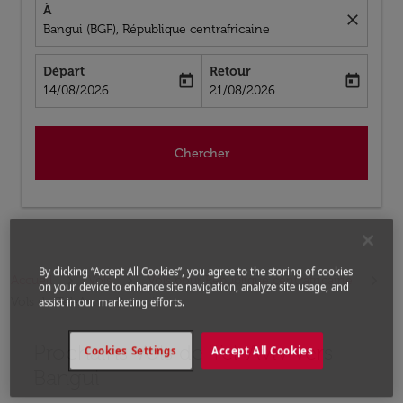
À
close
Bangui (BGF), République centrafricaine
Départ
Retour
today
today
fc-booking-departure-date-aria-label
fc-booking-return-date-aria-label
14/08/2026
21/08/2026
Chercher
By clicking “Accept All Cookies”, you agree to the storing of cookies
Accueil
Vols
Vols pour République centrafricaine
on your device to enhance site navigation, analyze site usage, and
Vols de Tel-Aviv a Bangui
assist in our marketing efforts.
Prochains Vols de Tel-Aviv vers
Aucun tarif trouvé pour les options populaires sélectio
Cookies Settings
Accept All Cookies
Bangui