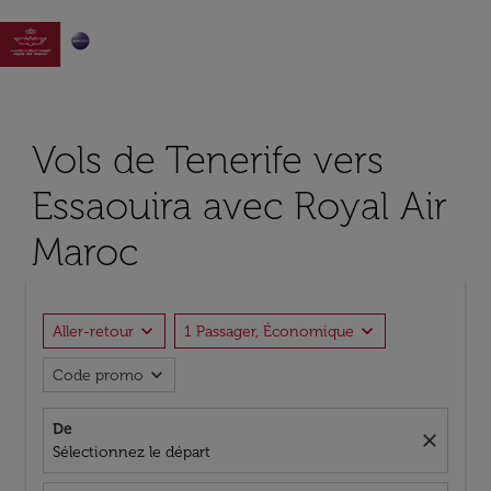

Vols de Tenerife vers
Essaouira avec Royal Air
Maroc
expand_more
expand_more
Aller-retour
1 Passager, Économique
expand_more
Code promo
De
close
Sélectionnez le départ