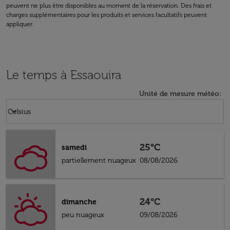
peuvent ne plus être disponibles au moment de la réservation. Des frais et
charges supplémentaires pour les produits et services facultatifs peuvent
appliquer.
Le temps à Essaouira
Unité de mesure météo
:
Weather unit option Celsius Selected
keyboard_arrow_down
Celsius
25°C
samedi
partiellement nuageux
08/08/2026
24°C
dimanche
peu nuageux
09/08/2026