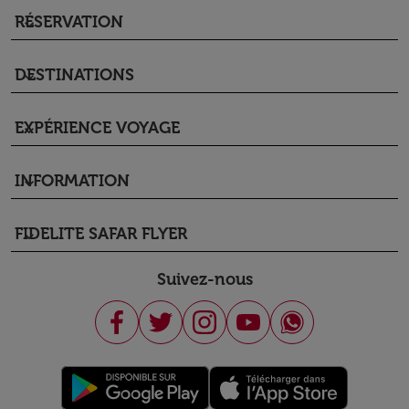
RÉSERVATION
keyboard_arrow_down
DESTINATIONS
keyboard_arrow_down
EXPÉRIENCE VOYAGE
keyboard_arrow_down
INFORMATION
keyboard_arrow_down
FIDELITE SAFAR FLYER
keyboard_arrow_down
Suivez-nous