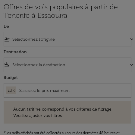
Offres de vols populaires à partir de
Tenerife à Essaouira
De
flight_takeoff
keyboard_arrow_down
Destination
flight_land
keyboard_arrow_down
Budget
EUR
Aucun tarif ne correspond à vos critères de filtrage. Veuillez ajuster v
Aucun tarif ne correspond à vos critères de filtrage.
Veuillez ajuster vos filtres.
*Les tarifs affichés ont été collectés au cours des dernières 48 heures et