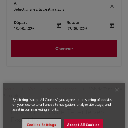
À
close
Sélectionnez la destination
Départ
Retour
today
today
fc-booking-departure-date-aria-label
fc-booking-return-date-aria-label
15/08/2026
22/08/2026
Chercher
Accueil
Vols
Vols pour Maroc
Vols de Tenerife a
Essaouira
By clicking “Accept All Cookies”, you agree to the storing of cookies
on your device to enhance site navigation, analyze site usage, and
assist in our marketing efforts.
Prochains Vols de Tenerife vers
Aucun tarif trouvé pour les options populaires sélectio
Essaouira
Cookies Settings
Accept All Cookies