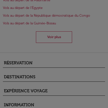
Vols au départ de la Mauritanie
Vols au départ de l'Égypte
Vols au départ de la République démocratique du Congo
Vols au départ de la Guinée-Bissau
Voir plus
RÉSERVATION
keyboard_arrow_down
DESTINATIONS
keyboard_arrow_down
EXPÉRIENCE VOYAGE
keyboard_arrow_down
INFORMATION
keyboard_arrow_down