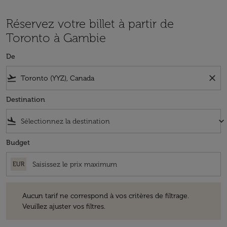
Réservez votre billet à partir de
Toronto à Gambie
De
flight_takeoff
close
Destination
flight_land
keyboard_arrow_down
Budget
EUR
Aucun tarif ne correspond à vos critères de filtrage. Veuillez ajuster v
Aucun tarif ne correspond à vos critères de filtrage.
Veuillez ajuster vos filtres.