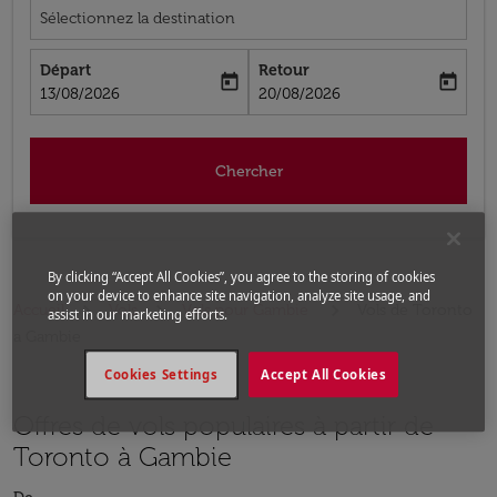
Sélectionnez la destination
Départ
Retour
today
today
fc-booking-departure-date-aria-label
fc-booking-return-date-aria-label
13/08/2026
20/08/2026
Chercher
By clicking “Accept All Cookies”, you agree to the storing of cookies
on your device to enhance site navigation, analyze site usage, and
Accueil
Vols
Vols pour Gambie
Vols de Toronto
assist in our marketing efforts.
a Gambie
Cookies Settings
Accept All Cookies
Offres de vols populaires à partir de
Toronto à Gambie