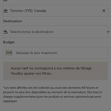
De
flight_takeoff
close
Destination
flight_land
keyboard_arrow_down
Budget
EUR
Aucun tarif ne correspond à vos critères de filtrage. Veuillez ajuster v
Aucun tarif ne correspond à vos critères de filtrage.
Veuillez ajuster vos filtres.
*Les tarifs affichés ont été collectés au cours des dernières 48 heures et
peuvent ne plus être disponibles au moment de la réservation. Des frais et
charges supplémentaires pour les produits et services optionnels peuvent
s'appliquer.