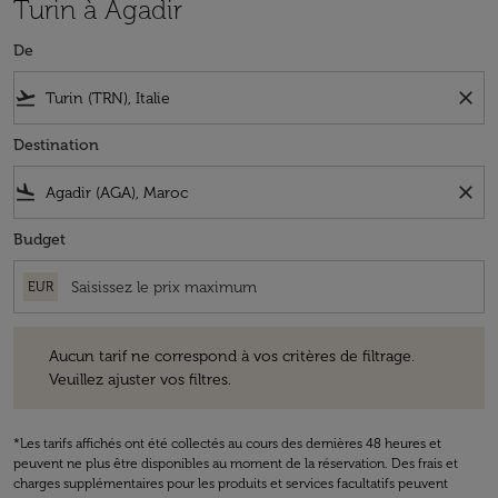
Turin à Agadir
De
flight_takeoff
close
Destination
flight_land
close
Budget
EUR
Aucun tarif ne correspond à vos critères de filtrage. Veuillez ajuster v
Aucun tarif ne correspond à vos critères de filtrage.
Veuillez ajuster vos filtres.
*Les tarifs affichés ont été collectés au cours des dernières 48 heures et
peuvent ne plus être disponibles au moment de la réservation. Des frais et
charges supplémentaires pour les produits et services facultatifs peuvent