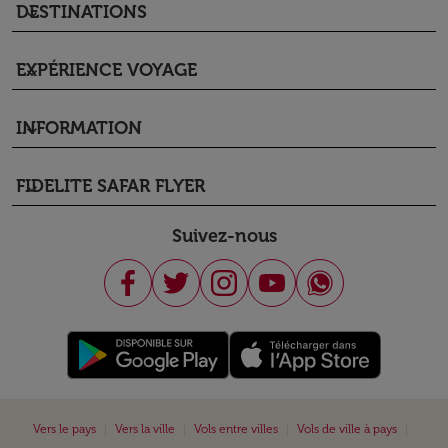
DESTINATIONS
keyboard_arrow_down
EXPÉRIENCE VOYAGE
keyboard_arrow_down
INFORMATION
keyboard_arrow_down
FIDELITE SAFAR FLYER
keyboard_arrow_down
Suivez-nous
|
|
|
|
Vers le pays
Vers la ville
Vols entre villes
Vols de ville à pays