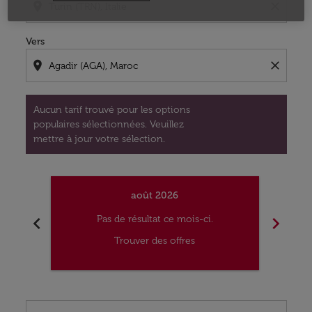
location_on
close
Vers
location_on
close
Aucun tarif trouvé pour les options
populaires sélectionnées. Veuillez
mettre à jour votre sélection.
août 2026
chevron_left
chevron_right
Pas de résultat ce mois-ci.
Trouver des offres