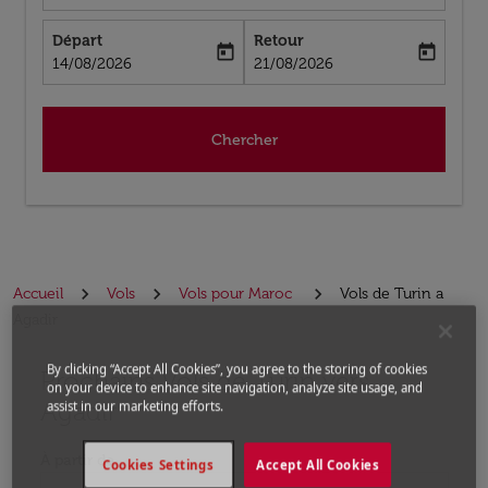
Départ
Retour
today
today
fc-booking-departure-date-aria-label
fc-booking-return-date-aria-label
14/08/2026
21/08/2026
Chercher
Accueil
Vols
Vols pour Maroc
Vols de Turin a
Agadir
By clicking “Accept All Cookies”, you agree to the storing of cookies
Prochains Vols de Turin vers
Aucun tarif trouvé pour les options populaires sélectio
on your device to enhance site navigation, analyze site usage, and
Agadir
assist in our marketing efforts.
À partir de
Cookies Settings
Accept All Cookies