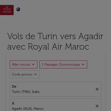

Vols de Turin vers Agadir
avec Royal Air Maroc
expand_more
expand_more
Aller-retour
1 Passager, Économique
expand_more
Code promo
De
close
Turin (TRN), Italie
À
close
Agadir (AGA), Maroc