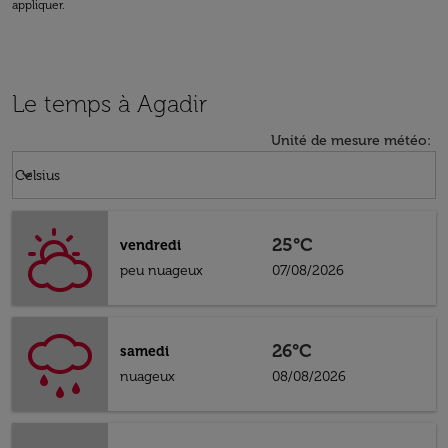
appliquer.
Le temps à Agadir
Unité de mesure météo
:
Weather unit option Celsius Selected
keyboard_arrow_down
Celsius
25°C
vendredi
peu nuageux
07/08/2026
26°C
samedi
nuageux
08/08/2026