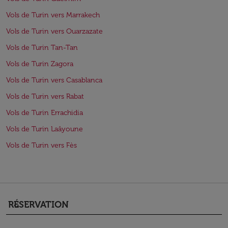
Vols de Turin vers Marrakech
Vols de Turin vers Ouarzazate
Vols de Turin Tan-Tan
Vols de Turin Zagora
Vols de Turin vers Casablanca
Vols de Turin vers Rabat
Vols de Turin Errachidia
Vols de Turin Laâyoune
Vols de Turin vers Fès
RÉSERVATION
keyboard_arrow_down