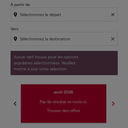
À partir de
location_on
close
Vers
location_on
close
Aucun tarif trouvé pour les options
populaires sélectionnées. Veuillez
mettre à jour votre sélection.
août 2026
chevron_left
chevron_right
Pas de résultat ce mois-ci.
Trouver des offres