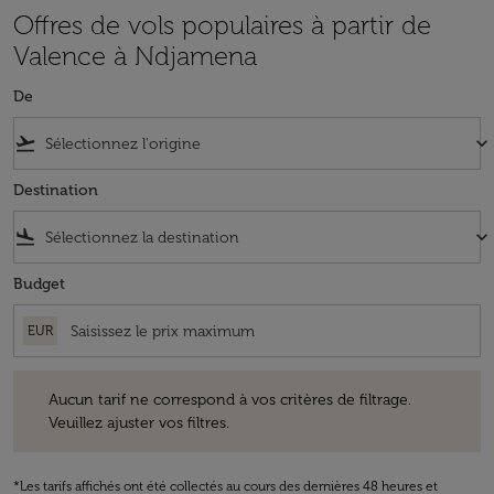
Offres de vols populaires à partir de
Valence à Ndjamena
De
flight_takeoff
keyboard_arrow_down
Destination
flight_land
keyboard_arrow_down
Budget
EUR
Aucun tarif ne correspond à vos critères de filtrage. Veuillez ajuster v
Aucun tarif ne correspond à vos critères de filtrage.
Veuillez ajuster vos filtres.
*Les tarifs affichés ont été collectés au cours des dernières 48 heures et