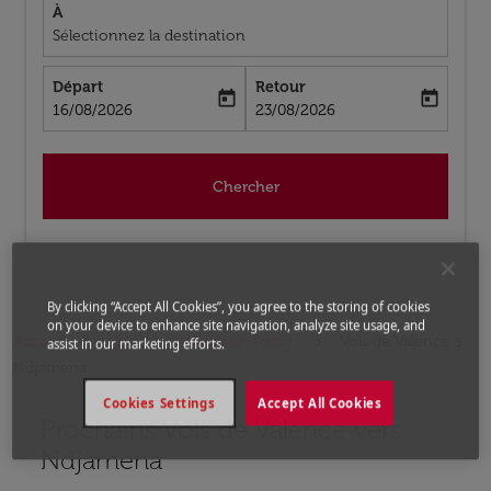
À
Sélectionnez la destination
Départ
Retour
today
today
fc-booking-departure-date-aria-label
fc-booking-return-date-aria-label
16/08/2026
23/08/2026
Chercher
By clicking “Accept All Cookies”, you agree to the storing of cookies
on your device to enhance site navigation, analyze site usage, and
Accueil
Vols
Vols pour Tchad
Vols de Valence a
assist in our marketing efforts.
Ndjamena
Cookies Settings
Accept All Cookies
Prochains Vols de Valence vers
Aucun tarif trouvé pour les options populaires sélectio
Ndjamena