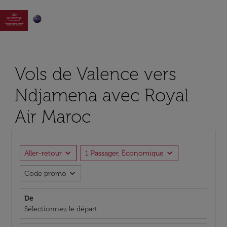

Vols de Valence vers
Ndjamena avec Royal
Air Maroc
expand_more
expand_more
Aller-retour
1 Passager, Économique
expand_more
Code promo
De
Sélectionnez le départ