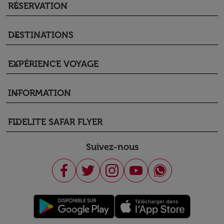
RÉSERVATION
keyboard_arrow_down
DESTINATIONS
keyboard_arrow_down
EXPÉRIENCE VOYAGE
keyboard_arrow_down
INFORMATION
keyboard_arrow_down
FIDELITE SAFAR FLYER
keyboard_arrow_down
Suivez-nous