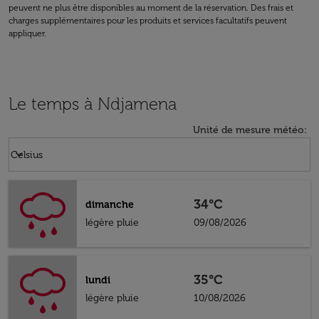
peuvent ne plus être disponibles au moment de la réservation. Des frais et
charges supplémentaires pour les produits et services facultatifs peuvent
appliquer.
Le temps à Ndjamena
Unité de mesure météo
:
Weather unit option Celsius Selected
keyboard_arrow_down
Celsius
34°C
dimanche
légère pluie
09/08/2026
35°C
lundi
légère pluie
10/08/2026