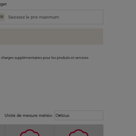
get
UR
t charges supplémentaires pour les produits et services
Weather unit option Celsius Select
keyboard_arrow_down
Unité de mesure météo
:
Celsius