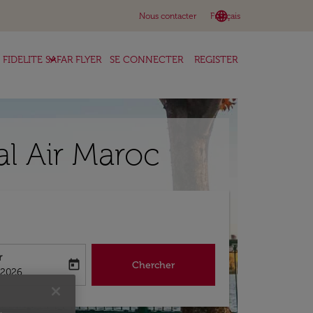
language
keyboard_arrow_down
Nous contacter
Français
keyboard_arrow_down
FIDELITE SAFAR FLYER
SE CONNECTER
REGISTER
al Air Maroc
r
today
Chercher
abel
king-return-date-aria-label
/2026