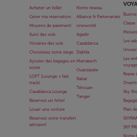
VOY
Acheter un billet
Notre réseau
Busine
Gérer ma réservation
Alliance & Partenariats
Class
Moyens de paiement
oneworld
Mesure
Suivi des vols
Agadir
Les sa
Horaires des vols
Casablanca
Univer
Choisissez votre siège
Dakhla
Les enf
Ajouter des bagages en
Marrakech
voyag
soute
Ouarzazate
Repas 
LOFT (Lounge + fast
Rabat
track)
Divert
Tétouan
Casablanca Lounge
Sky Sh
Tanger
Réservez un hôtel
Bagage
Louer une voiture
Plan d
Réservez votre transfert
SKYRA
aéroport
SKY PR
Notre 