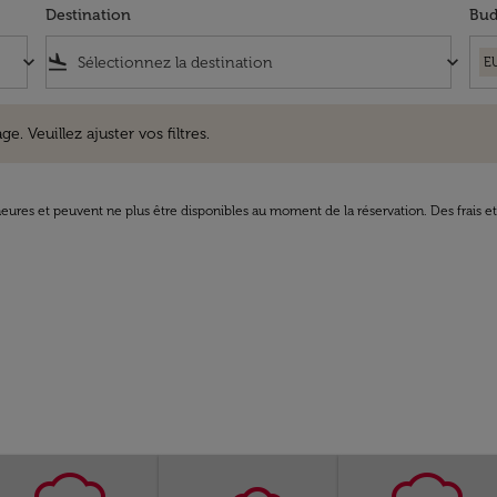
Destination
Bud
keyboard_arrow_down
flight_land
keyboard_arrow_down
E
uillez ajuster vos filtres.
e. Veuillez ajuster vos filtres.
8 heures et peuvent ne plus être disponibles au moment de la réservation. Des frais e