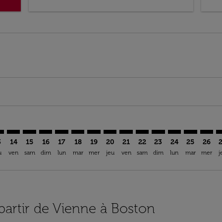
mer. Trouver des offres
claimer. Trouver des offres
s-disclaimer. Trouver des offres
ffers-disclaimer. Trouver des offres
ew-offers-disclaimer. Trouver des offres
p-view-offers-disclaimer. Trouver des offres
S: cmp-view-offers-disclaimer. Trouver des offres
E–BOS: cmp-view-offers-disclaimer. Trouver des offres
VIE–BOS: cmp-view-offers-disclaimer. Trouver des offres
VIE–BOS: cmp-view-offers-disclaimer. Trouver des off
VIE–BOS: cmp-view-offers-disclaimer. Trouver des
VIE–BOS: cmp-view-offers-disclaimer. Trouver
VIE–BOS: cmp-view-offers-disclaimer. Tr
VIE–BOS: cmp-view-offers-disclaimer
VIE–BOS: cmp-view-offers-discla
VIE–BOS: cmp-view-offers-di
VIE–BOS: cmp-view-offe
VIE–BOS: cmp-view-
VIE–BOS: cmp-v
VIE–BOS: c
VIE–B
V
3
14
15
16
17
18
19
20
21
22
23
24
25
26
u
ven
sam
dim
lun
mar
mer
jeu
ven
sam
dim
lun
mar
mer
j
 partir de Vienne à Boston