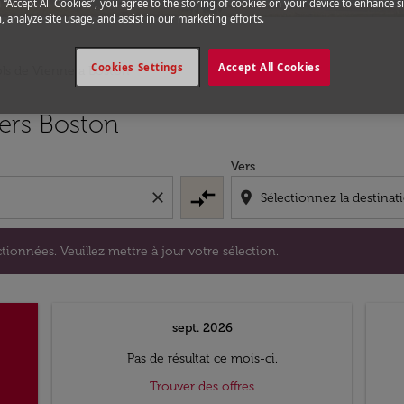
g “Accept All Cookies”, you agree to the storing of cookies on your device to enhance si
, analyze site usage, and assist in our marketing efforts.
Cookies Settings
Accept All Cookies
ls de Vienne a Boston
s sélectionnées. Veuillez mettre à jour votre sélection.
vers Boston
Vers
compare_arrows
close
location_on
tionnées. Veuillez mettre à jour votre sélection.
sept. 2026
Pas de résultat ce mois-ci.
Trouver des offres