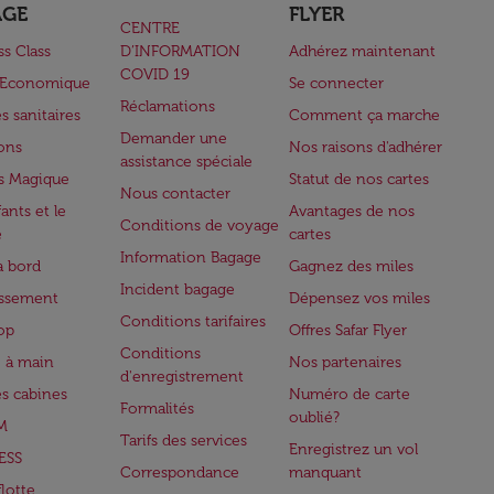
AGE
FLYER
CENTRE
ss Class
D’INFORMATION
Adhérez maintenant
COVID 19
e Economique
Se connecter
Réclamations
s sanitaires
Comment ça marche
Demander une
lons
Nos raisons d'adhérer
assistance spéciale
s Magique
Statut de nos cartes
Nous contacter
ants et le
Avantages de nos
Conditions de voyage
e
cartes
Information Bagage
à bord
Gagnez des miles
Incident bagage
issement
Dépensez vos miles
Conditions tarifaires
op
Offres Safar Flyer
Conditions
 à main
Nos partenaires
d'enregistrement
es cabines
Numéro de carte
Formalités
oublié?
M
Tarifs des services
Enregistrez un vol
ESS
Correspondance
manquant
flotte