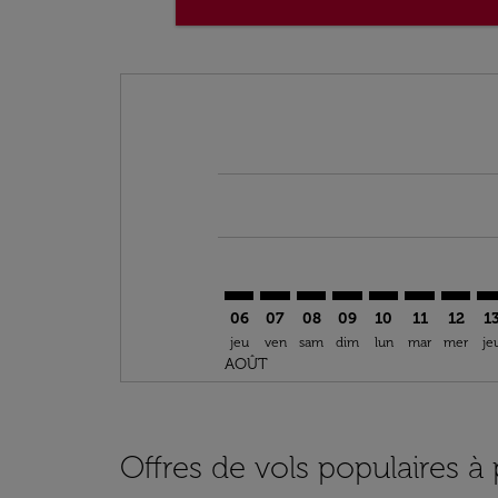
Displaying fares for août-2026
VIE–BOS: cmp-view-offers-disclai
VIE–BOS: cmp-view-offers-dis
VIE–BOS: cmp-view-offer
VIE–BOS: cmp-view-o
VIE–BOS: cmp-vi
VIE–BOS: cm
VIE–BO
VI
06
07
08
09
10
11
12
1
jeu
ven
sam
dim
lun
mar
mer
je
AOÛT
Offres de vols populaires à