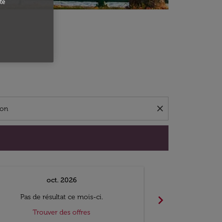
te
close
oct. 2026
n
chevron_right
Pas de résultat ce mois-ci.
Pas de ré
Trouver des offres
Trouv