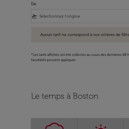
De
flight_takeoff
Aucun tarif ne correspond à vos critères de filtrage. Ve
Aucun tarif ne correspond à vos critères de filtrag
*Les tarifs affichés ont été collectés au cours des dernières 4
facultatifs peuvent appliquer.
Le temps à Boston