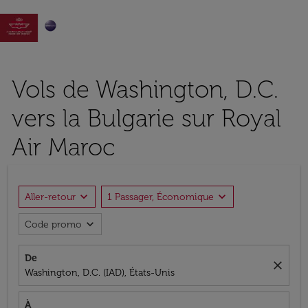

Vols de Washington, D.C.
vers la Bulgarie sur Royal
Air Maroc
expand_more
expand_more
Aller-retour
1 Passager, Économique
expand_more
Code promo
De
close
Washington, D.C. (IAD), États-Unis
À