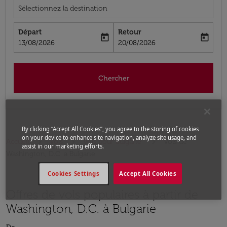
Sélectionnez la destination
Départ
Retour
today
today
fc-booking-departure-date-aria-label
fc-booking-return-date-aria-label
13/08/2026
20/08/2026
Chercher
By clicking “Accept All Cookies”, you agree to the storing of cookies
on your device to enhance site navigation, analyze site usage, and
Accueil
Vols
Vols pour Bulgarie
Vols de
assist in our marketing efforts.
Washington, D.C. a Bulgarie
Cookies Settings
Accept All Cookies
Offres de vols populaires à partir de
Washington, D.C. à Bulgarie