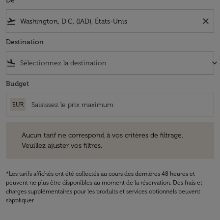
De
flight_takeoff
close
Destination
flight_land
keyboard_arrow_down
Budget
EUR
Aucun tarif ne correspond à vos critères de filtrage. Veuillez ajuster v
Aucun tarif ne correspond à vos critères de filtrage.
Veuillez ajuster vos filtres.
*Les tarifs affichés ont été collectés au cours des dernières 48 heures et
peuvent ne plus être disponibles au moment de la réservation. Des frais et
charges supplémentaires pour les produits et services optionnels peuvent
s'appliquer.