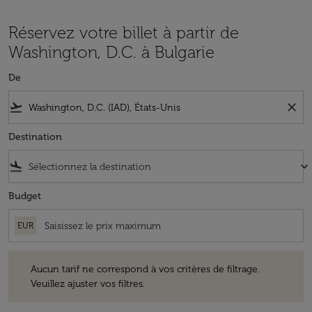
Réservez votre billet à partir de
Washington, D.C. à Bulgarie
De
flight_takeoff
close
Destination
flight_land
keyboard_arrow_down
Budget
EUR
Aucun tarif ne correspond à vos critères de filtrage. Veuillez ajuster v
Aucun tarif ne correspond à vos critères de filtrage.
Veuillez ajuster vos filtres.