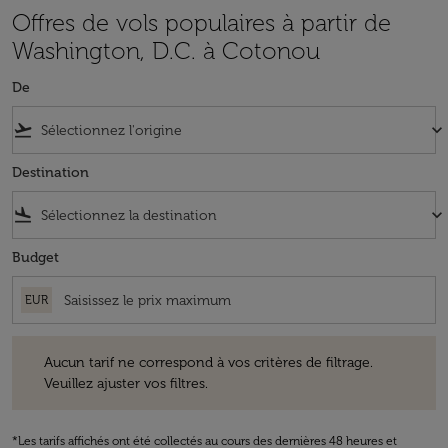
Offres de vols populaires à partir de
Washington, D.C. à Cotonou
De
flight_takeoff
keyboard_arrow_down
Destination
flight_land
keyboard_arrow_down
Budget
EUR
Aucun tarif ne correspond à vos critères de filtrage. Veuillez ajuster v
Aucun tarif ne correspond à vos critères de filtrage.
Veuillez ajuster vos filtres.
*Les tarifs affichés ont été collectés au cours des dernières 48 heures et