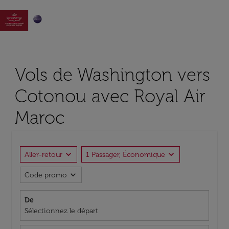

Vols de Washington vers
Cotonou avec Royal Air
Maroc
expand_more
expand_more
Aller-retour
1 Passager, Économique
expand_more
Code promo
De
Sélectionnez le départ