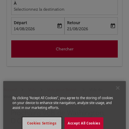
À
Sélectionnez la destination
Départ
Retour
today
today
fc-booking-departure-date-aria-label
fc-booking-return-date-aria-label
14/08/2026
21/08/2026
Chercher
Accueil
Vols
Vols pour Bénin
Vols de
Washington, D.C. a Cotonou
By clicking “Accept All Cookies”, you agree to the storing of cookies
on your device to enhance site navigation, analyze site usage, and
assist in our marketing efforts.
Prochains Vols de Washington,
Aucun tarif trouvé pour les options populaires sélectio
D.C. vers Cotonou
Cookies Settings
Accept All Cookies