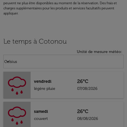
peuvent ne plus être disponibles au moment de la réservation. Des frais et
charges supplémentaires pour les produits et services facultatifs peuvent
appliquer.
Le temps à Cotonou
Unité de mesure météo
:
Weather unit option Celsius Selected
keyboard_arrow_down
Celsius
26°C
vendredi
légère pluie
07/08/2026
26°C
samedi
couvert
08/08/2026