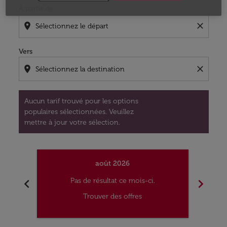
À partir de
location_on
close
Vers
location_on
close
Aucun tarif trouvé pour les options
populaires sélectionnées. Veuillez
mettre à jour votre sélection.
août 2026
chevron_left
chevron_right
Pas de résultat ce mois-ci.
Trouver des offres