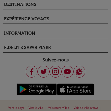
DESTINATIONS
keyboard_arrow_down
EXPÉRIENCE VOYAGE
keyboard_arrow_down
INFORMATION
keyboard_arrow_down
FIDELITE SAFAR FLYER
keyboard_arrow_down
Suivez-nous
|
|
|
|
Vers le pays
Vers la ville
Vols entre villes
Vols de ville à pays