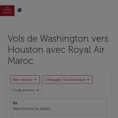

Vols de Washington vers
Houston avec Royal Air
Maroc
expand_more
expand_more
Aller-retour
1 Passager, Économique
expand_more
Code promo
De
Sélectionnez le départ