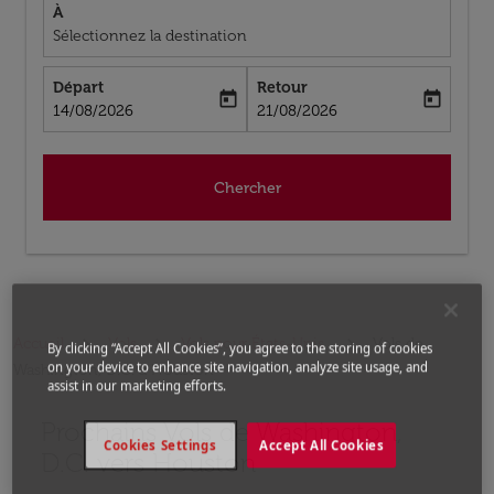
À
Sélectionnez la destination
Départ
Retour
today
today
fc-booking-departure-date-aria-label
fc-booking-return-date-aria-label
14/08/2026
21/08/2026
Chercher
Accueil
Vols
Vols pour États-Unis
Vols de
By clicking “Accept All Cookies”, you agree to the storing of cookies
on your device to enhance site navigation, analyze site usage, and
Washington, D.C. a Houston
assist in our marketing efforts.
Prochains Vols de Washington,
Aucun tarif trouvé pour les options populaires sélectio
Cookies Settings
Accept All Cookies
D.C. vers Houston