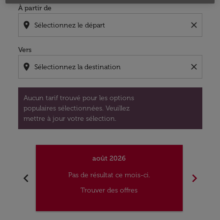
À partir de
location_on
close
Vers
location_on
close
Aucun tarif trouvé pour les options
populaires sélectionnées. Veuillez
mettre à jour votre sélection.
août 2026
chevron_left
chevron_right
Pas de résultat ce mois-ci.
Trouver des offres