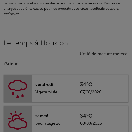
peuvent ne plus être disponibles au moment de la réservation. Des frais et
charges supplémentaires pour les produits et services facultatifs peuvent
appliquer.
Le temps à Houston
Unité de mesure météo
:
Weather unit option Celsius Selected
keyboard_arrow_down
Celsius
34°C
vendredi
légère pluie
07/08/2026
34°C
samedi
peu nuageux
08/08/2026