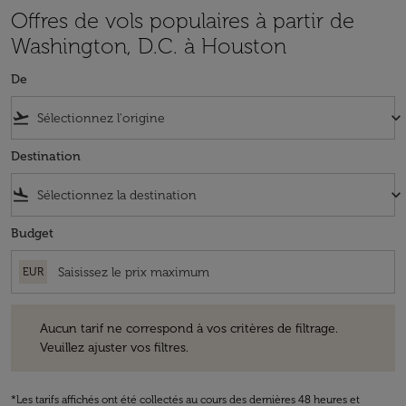
Offres de vols populaires à partir de
Washington, D.C. à Houston
De
flight_takeoff
keyboard_arrow_down
Destination
flight_land
keyboard_arrow_down
Budget
EUR
Aucun tarif ne correspond à vos critères de filtrage. Veuillez ajuster v
Aucun tarif ne correspond à vos critères de filtrage.
Veuillez ajuster vos filtres.
*Les tarifs affichés ont été collectés au cours des dernières 48 heures et