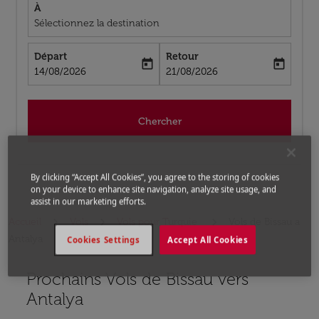
À
Sélectionnez la destination
Départ
Retour
today
today
fc-booking-departure-date-aria-label
fc-booking-return-date-aria-label
14/08/2026
21/08/2026
Chercher
By clicking “Accept All Cookies”, you agree to the storing of cookies
on your device to enhance site navigation, analyze site usage, and
assist in our marketing efforts.
Accueil
Vols
Vols pour Turquie
Vols de Bissau a
Antalya
Cookies Settings
Accept All Cookies
Prochains Vols de Bissau vers
Aucun tarif trouvé pour les options populaires sélectio
Antalya