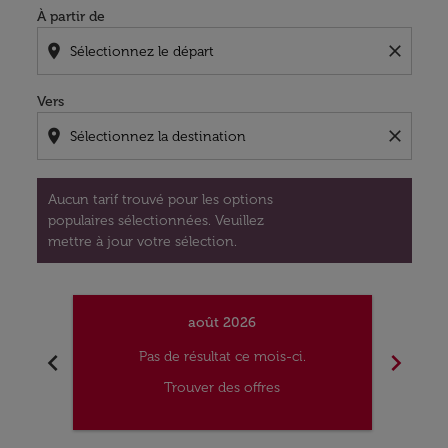
À partir de
location_on
close
Vers
location_on
close
Aucun tarif trouvé pour les options
populaires sélectionnées. Veuillez
mettre à jour votre sélection.
août 2026
chevron_left
chevron_right
Pas de résultat ce mois-ci.
Trouver des offres