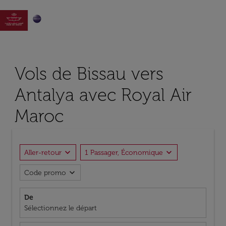

Vols de Bissau vers
Antalya avec Royal Air
Maroc
expand_more
expand_more
Aller-retour
1 Passager, Économique
expand_more
Code promo
De
Sélectionnez le départ