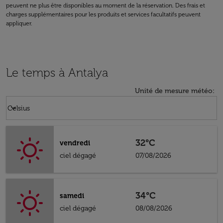
peuvent ne plus être disponibles au moment de la réservation. Des frais et
charges supplémentaires pour les produits et services facultatifs peuvent
appliquer.
Le temps à Antalya
Unité de mesure météo
:
Weather unit option Celsius Selected
keyboard_arrow_down
Celsius
32°C
vendredi
ciel dégagé
07/08/2026
34°C
samedi
ciel dégagé
08/08/2026