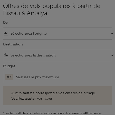
Offres de vols populaires à partir de
Bissau à Antalya
De
flight_takeoff
keyboard_arrow_down
Destination
flight_land
keyboard_arrow_down
Budget
XOF
Aucun tarif ne correspond à vos critères de filtrage. Veuillez ajuster v
Aucun tarif ne correspond à vos critères de filtrage.
Veuillez ajuster vos filtres.
*Les tarifs affichés ont été collectés au cours des dernières 48 heures et