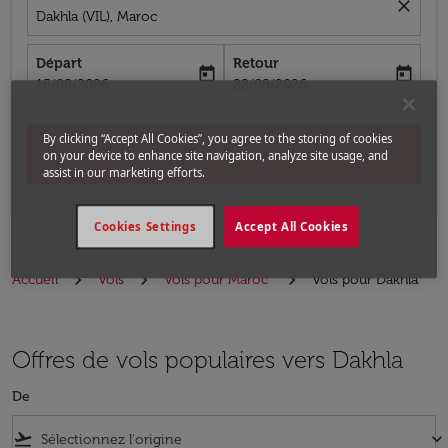
close
Dakhla (VIL), Maroc
Départ
Retour
today
today
fc-booking-departure-date-aria-label
fc-booking-return-date-aria-label
15/08/2026
22/08/2026
By clicking “Accept All Cookies”, you agree to the storing of cookies
Chercher
on your device to enhance site navigation, analyze site usage, and
assist in our marketing efforts.
Cookies Settings
Accept All Cookies
Accueil
Vols
Vols pour Maroc
Vols pour Dakhla
Offres de vols populaires vers Dakhla
De
flight_takeoff
keyboard_arrow_down