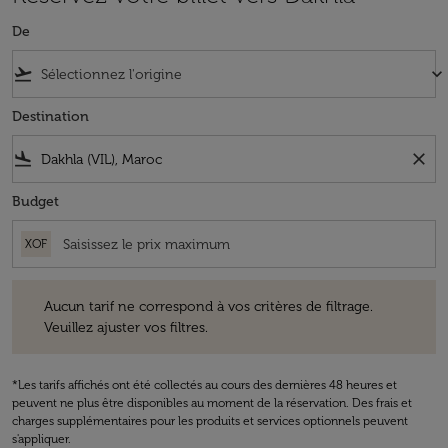
De
flight_takeoff
keyboard_arrow_down
Destination
flight_land
close
Budget
XOF
Aucun tarif ne correspond à vos critères de filtrage. Veuillez ajuster v
Aucun tarif ne correspond à vos critères de filtrage.
Veuillez ajuster vos filtres.
*Les tarifs affichés ont été collectés au cours des dernières 48 heures et
peuvent ne plus être disponibles au moment de la réservation. Des frais et
charges supplémentaires pour les produits et services optionnels peuvent
s'appliquer.