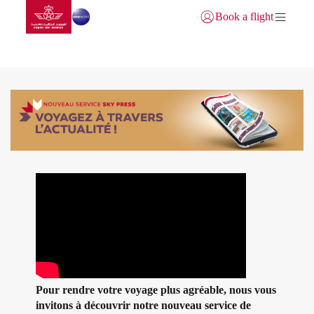
Aller à la page accueil
Saut au contenu principal
Book a flight
Se connecter | S’inscrire)
SKY PRESS
Pour rendre votre voyage plus agréable, nous vous
invitons à découvrir notre nouveau service de