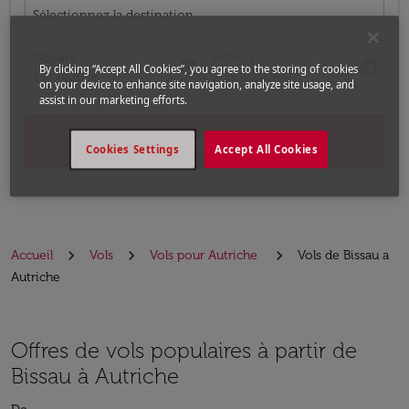
Sélectionnez la destination
Départ
Retour
today
today
By clicking “Accept All Cookies”, you agree to the storing of cookies
fc-booking-departure-date-aria-label
fc-booking-return-date-aria-label
13/08/2026
20/08/2026
on your device to enhance site navigation, analyze site usage, and
assist in our marketing efforts.
Chercher
Cookies Settings
Accept All Cookies
Accueil
Vols
Vols pour Autriche
Vols de Bissau a
Autriche
Offres de vols populaires à partir de
Bissau à Autriche