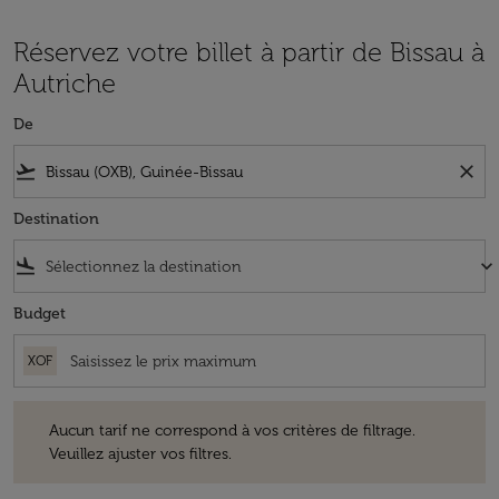
Réservez votre billet à partir de Bissau à
Autriche
De
flight_takeoff
close
Destination
flight_land
keyboard_arrow_down
Budget
XOF
Aucun tarif ne correspond à vos critères de filtrage. Veuillez ajuster v
Aucun tarif ne correspond à vos critères de filtrage.
Veuillez ajuster vos filtres.