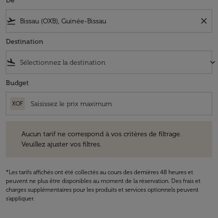
De
flight_takeoff
close
Destination
flight_land
keyboard_arrow_down
Budget
XOF
Aucun tarif ne correspond à vos critères de filtrage. Veuillez ajuster v
Aucun tarif ne correspond à vos critères de filtrage.
Veuillez ajuster vos filtres.
*Les tarifs affichés ont été collectés au cours des dernières 48 heures et
peuvent ne plus être disponibles au moment de la réservation. Des frais et
charges supplémentaires pour les produits et services optionnels peuvent
s'appliquer.