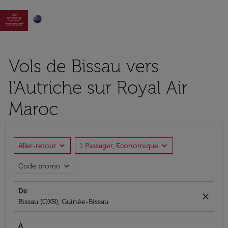

Vols de Bissau vers
l'Autriche sur Royal Air
Maroc
expand_more
expand_more
Aller-retour
1 Passager, Économique
expand_more
Code promo
De
close
Bissau (OXB), Guinée-Bissau
À