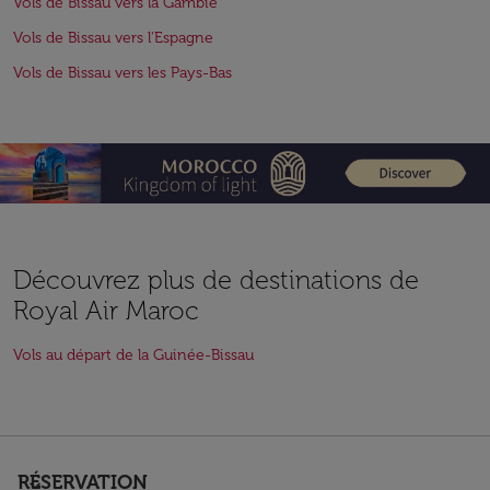
Vols de Bissau vers la Gambie
Vols de Bissau vers l'Espagne
Vols de Bissau vers les Pays-Bas
Découvrez plus de destinations de
Royal Air Maroc
Vols au départ de la Guinée-Bissau
RÉSERVATION
keyboard_arrow_down