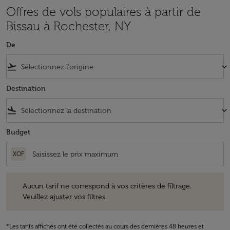
Offres de vols populaires à partir de
Bissau à Rochester, NY
De
flight_takeoff
keyboard_arrow_down
Destination
flight_land
keyboard_arrow_down
Budget
XOF
Aucun tarif ne correspond à vos critères de filtrage. Veuillez ajuster v
Aucun tarif ne correspond à vos critères de filtrage.
Veuillez ajuster vos filtres.
*Les tarifs affichés ont été collectés au cours des dernières 48 heures et