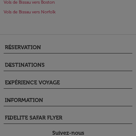
Vols de Bissau vers Boston
Vols de Bissau vers Norfolk
RÉSERVATION
keyboard_arrow_down
DESTINATIONS
keyboard_arrow_down
EXPÉRIENCE VOYAGE
keyboard_arrow_down
INFORMATION
keyboard_arrow_down
FIDELITE SAFAR FLYER
keyboard_arrow_down
Suivez-nous