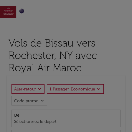

Vols de Bissau vers
Rochester, NY avec
Royal Air Maroc
expand_more
expand_more
Aller-retour
1 Passager, Économique
expand_more
Code promo
De
Sélectionnez le départ