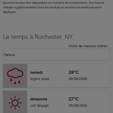
peuvent ne plus être disponibles au moment de la réservation. Des frais et
charges supplémentaires pour les produits et services facultatifs peuvent
appliquer.
Le temps à Rochester, NY
Unité de mesure météo
:
Weather unit option Celsius Selected
keyboard_arrow_down
Celsius
28°C
samedi
légère pluie
08/08/2026
27°C
dimanche
ciel dégagé
09/08/2026