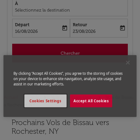
À
Sélectionnez la destination
Départ
Retour
today
today
fc-booking-departure-date-aria-label
fc-booking-return-date-aria-label
16/08/2026
23/08/2026
Chercher
By clicking “Accept All Cookies”, you agree to the storing of cookies
on your device to enhance site navigation, analyze site usage, and
assist in our marketing efforts.
Accueil
Vols
Vols pour États-Unis
Vols de Bissau
Cookies Settings
Accept All Cookies
a Rochester, NY
Prochains Vols de Bissau vers
Aucun tarif trouvé pour les options populaires sélectio
Rochester, NY