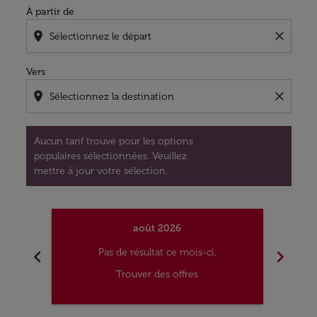
À partir de
location_on
close
Vers
location_on
close
Aucun tarif trouvé pour les options
populaires sélectionnées. Veuillez
mettre à jour votre sélection.
août 2026
chevron_left
chevron_right
Pas de résultat ce mois-ci.
Trouver des offres