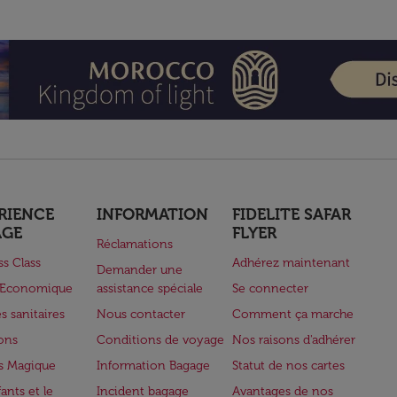
RIENCE
INFORMATION
FIDELITE SAFAR
AGE
FLYER
Réclamations
ss Class
Adhérez maintenant
Demander une
e Economique
assistance spéciale
Se connecter
s sanitaires
Nous contacter
Comment ça marche
lons
Conditions de voyage
Nos raisons d'adhérer
s Magique
Information Bagage
Statut de nos cartes
ants et le
Incident bagage
Avantages de nos