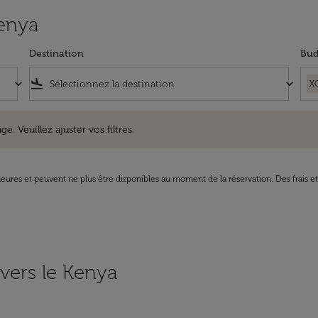
Kenya
Destination
Bud
keyboard_arrow_down
flight_land
keyboard_arrow_down
X
uillez ajuster vos filtres.
e. Veuillez ajuster vos filtres.
8 heures et peuvent ne plus être disponibles au moment de la réservation. Des frais e
 vers le Kenya