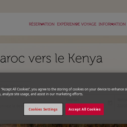
keyboard_arrow_down
keyboard_arrow_down
keyboard_arrow_down
RÉSERVATION
EXPÉRIENCE VOYAGE
INFORMATION
aroc vers le Kenya
expand_more
Code promo
g “Accept All Cookies”, you agree to the storing of cookies on your device to enhance si
, analyze site usage, and assist in our marketing efforts.
Départ
Reto
today
fc-booking-departure-date-aria-l
fc-bo
15/08/2026
22/0
Cookies Settings
Accept All Cookies