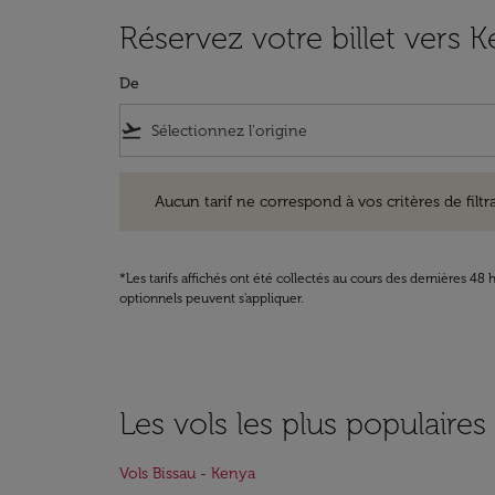
Réservez votre billet vers 
De
flight_takeoff
Aucun tarif ne correspond à vos critères de filtrage. Ve
Aucun tarif ne correspond à vos critères de filtrag
*Les tarifs affichés ont été collectés au cours des dernières 4
optionnels peuvent s'appliquer.
Les vols les plus populaires
Vols Bissau - Kenya