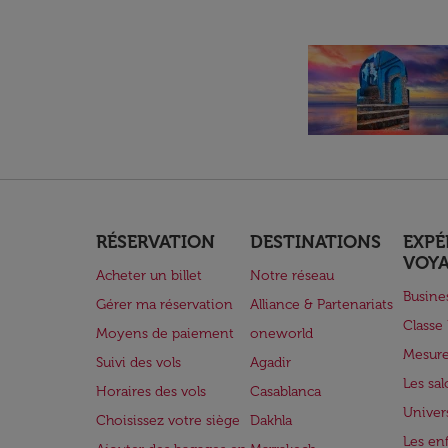
RÉSERVATION
DESTINATIONS
EXPÉ
VOY
Acheter un billet
Notre réseau
Busine
Gérer ma réservation
Alliance & Partenariats
Class
Moyens de paiement
oneworld
Mesure
Suivi des vols
Agadir
Les sa
Horaires des vols
Casablanca
Univer
Choisissez votre siège
Dakhla
Les enf