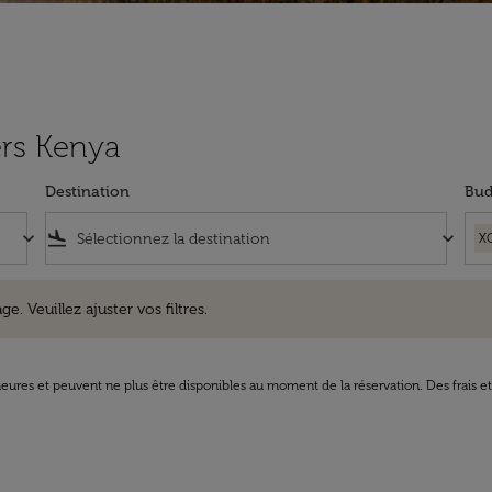
ers Kenya
Destination
Bud
keyboard_arrow_down
flight_land
keyboard_arrow_down
X
uillez ajuster vos filtres.
e. Veuillez ajuster vos filtres.
8 heures et peuvent ne plus être disponibles au moment de la réservation. Des frais e