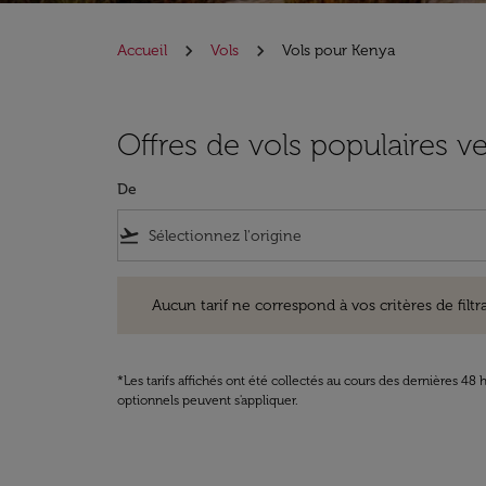
Accueil
Vols
Vols pour Kenya
Offres de vols populaires v
De
flight_takeoff
Aucun tarif ne correspond à vos critères de filtrage. Ve
Aucun tarif ne correspond à vos critères de filtrag
*Les tarifs affichés ont été collectés au cours des dernières 4
optionnels peuvent s'appliquer.