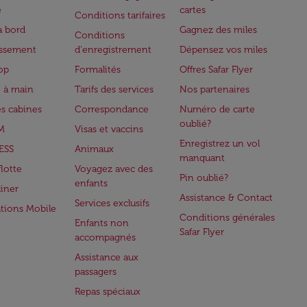
e
cartes
Conditions tarifaires
à bord
Gagnez des miles
Conditions
issement
d'enregistrement
Dépensez vos miles
op
Formalités
Offres Safar Flyer
 à main
Tarifs des services
Nos partenaires
es cabines
Correspondance
Numéro de carte
oublié?
M
Visas et vaccins
Enregistrez un vol
ESS
Animaux
manquant
flotte
Voyagez avec des
Pin oublié?
enfants
iner
Assistance & Contact
Services exclusifs
ations Mobile
Conditions générales
Enfants non
Safar Flyer
accompagnés
Assistance aux
passagers
Repas spéciaux