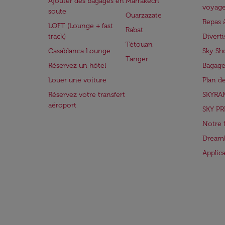
Ajouter des bagages en
Marrakech
voyag
soute
Ouarzazate
Repas 
LOFT (Lounge + fast
Rabat
track)
Divert
Tétouan
Casablanca Lounge
Sky Sh
Tanger
Réservez un hôtel
Bagage
Louer une voiture
Plan d
Réservez votre transfert
SKYRA
aéroport
SKY PR
Notre 
Dreaml
Applic