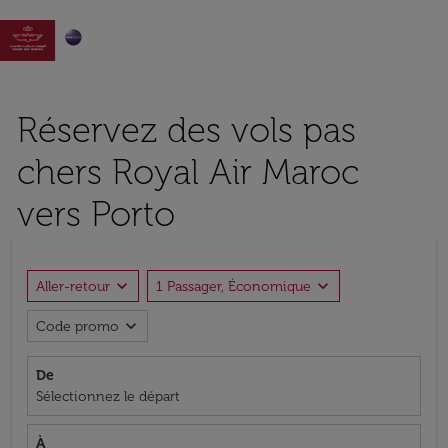

Réservez des vols pas
chers Royal Air Maroc
vers Porto
expand_more
expand_more
Aller-retour
1 Passager, Économique
expand_more
Code promo
De
Sélectionnez le départ
À