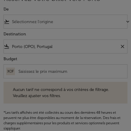
De
flight_takeoff
keyboard_arrow_down
Destination
flight_land
close
Budget
XOF
Aucun tarif ne correspond à vos critères de filtrage. Veuillez ajuster v
Aucun tarif ne correspond à vos critères de filtrage.
Veuillez ajuster vos filtres.
*Les tarifs affichés ont été collectés au cours des dernières 48 heures et
peuvent ne plus être disponibles au moment de la réservation. Des frais et
charges supplémentaires pour les produits et services optionnels peuvent
s'appliquer.