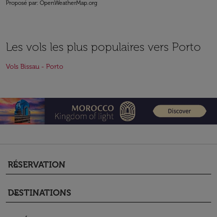
Proposé par
: OpenWeatherMap.org
Les vols les plus populaires vers Porto
Vols Bissau - Porto
RÉSERVATION
keyboard_arrow_down
DESTINATIONS
keyboard_arrow_down