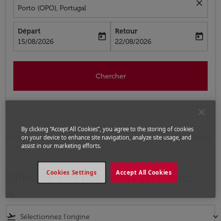
close
Porto (OPO), Portugal
Départ
Retour
today
today
fc-booking-departure-date-aria-label
fc-booking-return-date-aria-label
15/08/2026
22/08/2026
Chercher
By clicking “Accept All Cookies”, you agree to the storing of cookies
Accueil
Vols
Vols pour Portugal
Vols pour Porto
on your device to enhance site navigation, analyze site usage, and
assist in our marketing efforts.
Cookies Settings
Accept All Cookies
Offres de vols populaires vers Porto
De
flight_takeoff
keyboard_arrow_down