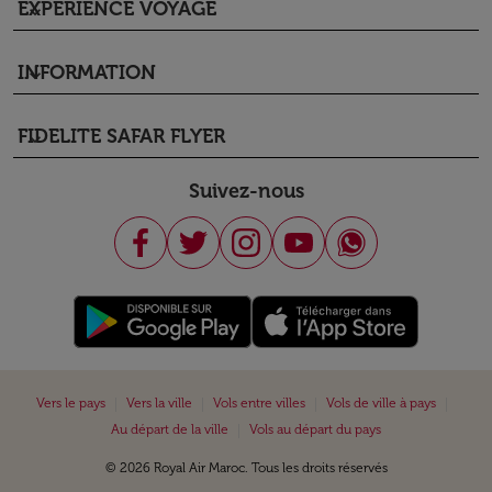
EXPÉRIENCE VOYAGE
keyboard_arrow_down
INFORMATION
keyboard_arrow_down
FIDELITE SAFAR FLYER
keyboard_arrow_down
Suivez-nous
|
|
|
|
Vers le pays
Vers la ville
Vols entre villes
Vols de ville à pays
|
Au départ de la ville
Vols au départ du pays
© 2026 Royal Air Maroc. Tous les droits réservés