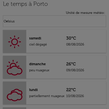
Le temps à Porto
Unité de mesure météo
:
Weather unit option Celsius Selected
keyboard_arrow_down
Celsius
30°C
samedi
ciel dégagé
08/08/2026
26°C
dimanche
peu nuageux
09/08/2026
22°C
lundi
partiellement nuageux
10/08/2026