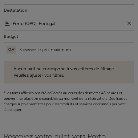
Destination
flight_land
close
Budget
XOF
Aucun tarif ne correspond à vos critères de filtrage. Veuillez ajuster v
Aucun tarif ne correspond à vos critères de filtrage.
Veuillez ajuster vos filtres.
*Les tarifs affichés ont été collectés au cours des dernières 48 heures et
peuvent ne plus être disponibles au moment de la réservation. Des frais et
charges supplémentaires pour les produits et services optionnels peuvent
s'appliquer.
Réservez votre billet vers Porto