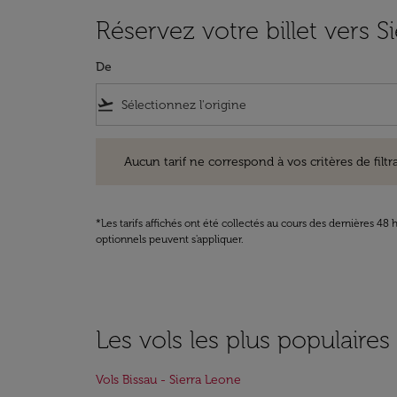
Réservez votre billet vers S
De
flight_takeoff
Aucun tarif ne correspond à vos critères de filtrage. Ve
Aucun tarif ne correspond à vos critères de filtrag
*Les tarifs affichés ont été collectés au cours des dernières 4
optionnels peuvent s'appliquer.
Les vols les plus populaires
Vols Bissau - Sierra Leone