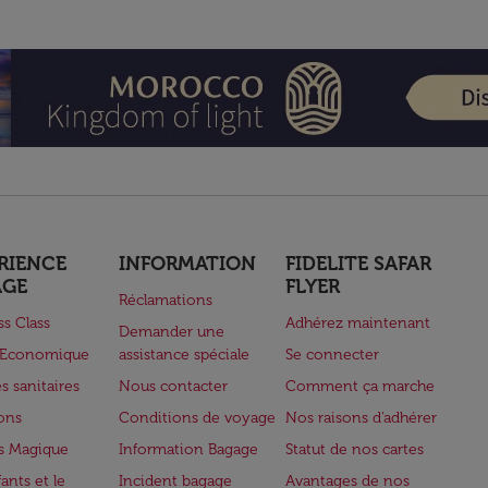
RIENCE
INFORMATION
FIDELITE SAFAR
AGE
FLYER
Réclamations
ss Class
Adhérez maintenant
Demander une
e Economique
assistance spéciale
Se connecter
s sanitaires
Nous contacter
Comment ça marche
lons
Conditions de voyage
Nos raisons d'adhérer
s Magique
Information Bagage
Statut de nos cartes
ants et le
Incident bagage
Avantages de nos