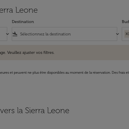
ierra Leone
Destination
Bud
keyboard_arrow_down
flight_land
keyboard_arrow_down
X
uillez ajuster vos filtres.
e. Veuillez ajuster vos filtres.
8 heures et peuvent ne plus être disponibles au moment de la réservation. Des frais e
 vers la Sierra Leone