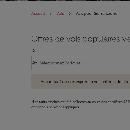
Accueil
Vols
Vols pour Sierra Leone
Offres de vols populaires v
De
flight_takeoff
Aucun tarif ne correspond à vos critères de filtrage. Ve
Aucun tarif ne correspond à vos critères de filtrag
*Les tarifs affichés ont été collectés au cours des dernières 4
optionnels peuvent s'appliquer.