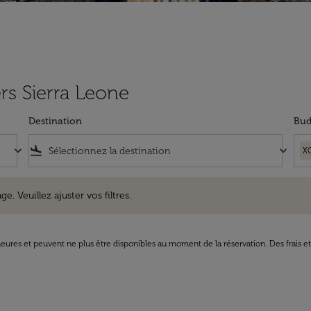
ers Sierra Leone
Destination
Bud
keyboard_arrow_down
flight_land
keyboard_arrow_down
X
uillez ajuster vos filtres.
e. Veuillez ajuster vos filtres.
8 heures et peuvent ne plus être disponibles au moment de la réservation. Des frais e