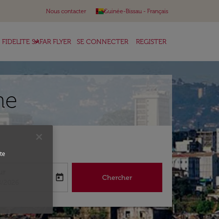
keyboard_arrow_down
Nous contacter
Guinée-Bissau
-
Français
keyboard_arrow_down
FIDELITE SAFAR FLYER
SE CONNECTER
REGISTER
ne
te
ur
today
Chercher
abel
oking-return-date-aria-label
8/2026