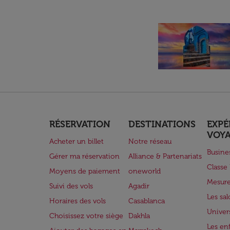
RÉSERVATION
DESTINATIONS
EXPÉ
VOY
Acheter un billet
Notre réseau
Busine
Gérer ma réservation
Alliance & Partenariats
Class
Moyens de paiement
oneworld
Mesure
Suivi des vols
Agadir
Les sa
Horaires des vols
Casablanca
Univer
Choisissez votre siège
Dakhla
Les enf