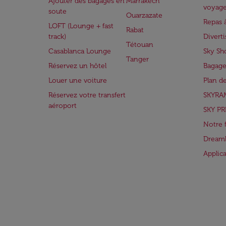
Ajouter des bagages en
Marrakech
voyag
soute
Ouarzazate
Repas 
LOFT (Lounge + fast
Rabat
track)
Divert
Tétouan
Casablanca Lounge
Sky Sh
Tanger
Réservez un hôtel
Bagage
Louer une voiture
Plan d
Réservez votre transfert
SKYRA
aéroport
SKY PR
Notre 
Dreaml
Applic