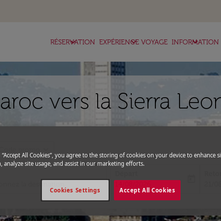
keyboard_arrow_down
keyboard_arrow_down
keyboard_arrow_down
RÉSERVATION
EXPÉRIENCE VOYAGE
INFORMATION
aroc vers la Sierra Leo
expand_more
Code promo
g “Accept All Cookies”, you agree to the storing of cookies on your device to enhance si
, analyze site usage, and assist in our marketing efforts.
Départ
Reto
today
fc-booking-departure-date-aria-l
fc-bo
14/08/2026
21/0
Cookies Settings
Accept All Cookies