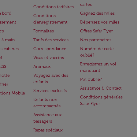
e
cartes
Conditions tarifaires
à bord
Gagnez des miles
Conditions
issement
d'enregistrement
Dépensez vos miles
op
Formalités
Offres Safar Flyer
 à main
Tarifs des services
Nos partenaires
es cabines
Correspondance
Numéro de carte
oublié?
M
Visas et vaccins
Enregistrez un vol
ESS
Animaux
manquant
flotte
Voyagez avec des
Pin oublié?
enfants
iner
Assistance & Contact
Services exclusifs
ations Mobile
Conditions générales
Enfants non
Safar Flyer
accompagnés
Assistance aux
passagers
Repas spéciaux