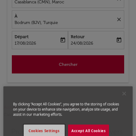
Casablanca (CMN), Maroc
À
close
Bodrum (BJV), Turquie
Départ
Retour
today
today
fc-booking-departure-date-aria-label
fc-booking-return-date-aria-label
17/08/2026
24/08/2026
Chercher
By clicking “Accept All Cookies”, you agree to the storing of cookies
Accueil
Vols
Vols pour Turquie
Vols de
on your device to enhance site navigation, analyze site usage, and
assist in our marketing efforts.
Casablanca a Bodrum
Prochains Vols de Casablanca vers
Cookies Settings
Accept All Cookies