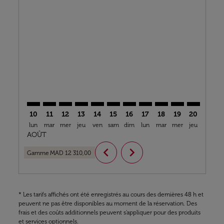
Displaying fares for août-2026
CMN–BJV: cmp-view-offers-disclaimer. Trouver des of
CMN–BJV: cmp-view-offers-disclaimer. Trouver d
CMN–BJV: cmp-view-offers-disclaimer. Trouv
CMN–BJV: cmp-view-offers-disclaimer. T
CMN–BJV: cmp-view-offers-disclaime
CMN–BJV: cmp-view-offers-discl
CMN–BJV: cmp-view-offers-d
CMN–BJV: cmp-view-offe
CMN–BJV: cmp-view-
CMN–BJV: cmp-
CMN–BJV: 
CMN–B
C
10
11
12
13
14
15
16
17
18
19
20
21
lun
mar
mer
jeu
ven
sam
dim
lun
mar
mer
jeu
ven
s
AOÛT
chevron_left
chevron_right
Gamme
MAD 12 310,00
* Les tarifs affichés ont été enregistrés au cours des dernières 48 h et
peuvent ne pas être disponibles au moment de la réservation. Des
frais et des coûts additionnels peuvent s'appliquer pour des produits
et services optionnels.