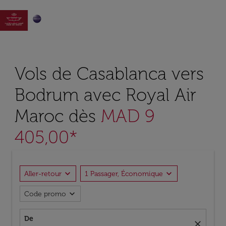

Vols de Casablanca vers
Bodrum avec Royal Air
Maroc dès
MAD 9
405,00*
expand_more
expand_more
Aller-retour
1 Passager, Économique
expand_more
Code promo
De
close