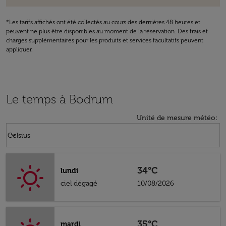
*Les tarifs affichés ont été collectés au cours des dernières 48 heures et
peuvent ne plus être disponibles au moment de la réservation. Des frais et
charges supplémentaires pour les produits et services facultatifs peuvent
appliquer.
Le temps à Bodrum
Unité de mesure météo
:
Weather unit option Celsius Selected
keyboard_arrow_down
Celsius
34°C
lundi
ciel dégagé
10/08/2026
35°C
mardi