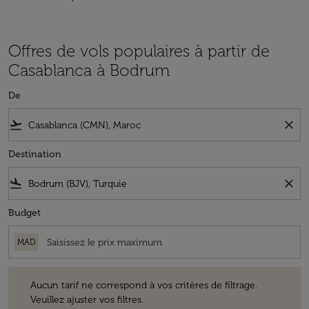
Offres de vols populaires à partir de
Casablanca à Bodrum
De
flight_takeoff
close
Destination
flight_land
close
Budget
MAD
Aucun tarif ne correspond à vos critères de filtrage. Veuillez ajuster v
Aucun tarif ne correspond à vos critères de filtrage.
Veuillez ajuster vos filtres.