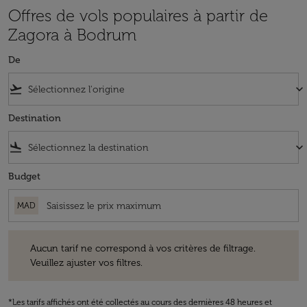
Offres de vols populaires à partir de
Zagora à Bodrum
De
flight_takeoff
keyboard_arrow_down
Destination
flight_land
keyboard_arrow_down
Budget
MAD
Aucun tarif ne correspond à vos critères de filtrage. Veuillez ajuster v
Aucun tarif ne correspond à vos critères de filtrage.
Veuillez ajuster vos filtres.
*Les tarifs affichés ont été collectés au cours des dernières 48 heures et