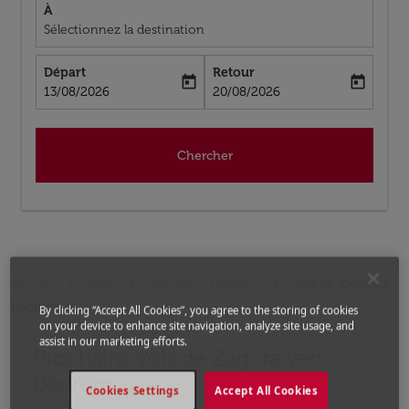
À
Sélectionnez la destination
Départ
Retour
today
today
fc-booking-departure-date-aria-label
fc-booking-return-date-aria-label
13/08/2026
20/08/2026
Chercher
Accueil
Vols
Vols pour Turquie
Vols de Zagora a
Bodrum
By clicking “Accept All Cookies”, you agree to the storing of cookies
on your device to enhance site navigation, analyze site usage, and
assist in our marketing efforts.
Prochains Vols de Zagora vers
Aucun tarif trouvé pour les options populaires sélectio
Bodrum
Cookies Settings
Accept All Cookies