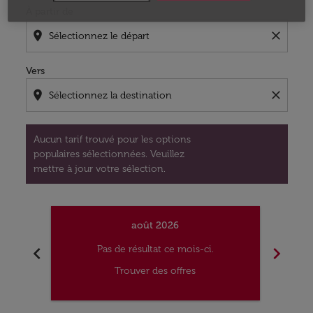
À partir de
location_on
close
Vers
location_on
close
Aucun tarif trouvé pour les options
populaires sélectionnées. Veuillez
mettre à jour votre sélection.
août 2026
chevron_left
chevron_right
Pas de résultat ce mois-ci.
Trouver des offres