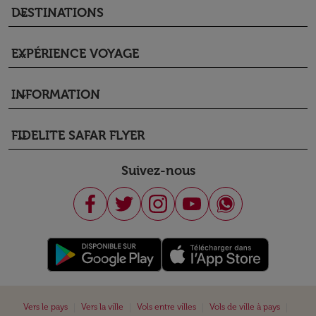
DESTINATIONS
keyboard_arrow_down
EXPÉRIENCE VOYAGE
keyboard_arrow_down
INFORMATION
keyboard_arrow_down
FIDELITE SAFAR FLYER
keyboard_arrow_down
Suivez-nous
|
|
|
|
Vers le pays
Vers la ville
Vols entre villes
Vols de ville à pays