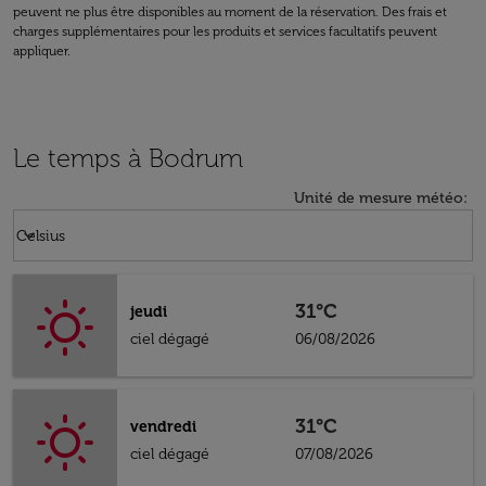
peuvent ne plus être disponibles au moment de la réservation. Des frais et
charges supplémentaires pour les produits et services facultatifs peuvent
appliquer.
Le temps à Bodrum
Unité de mesure météo
:
Weather unit option Celsius Selected
keyboard_arrow_down
Celsius
31°C
jeudi
ciel dégagé
06/08/2026
31°C
vendredi
ciel dégagé
07/08/2026