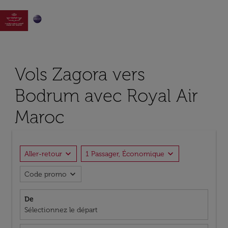

Vols Zagora vers
Bodrum avec Royal Air
Maroc
expand_more
expand_more
Aller-retour
1 Passager, Économique
expand_more
Code promo
De
Sélectionnez le départ