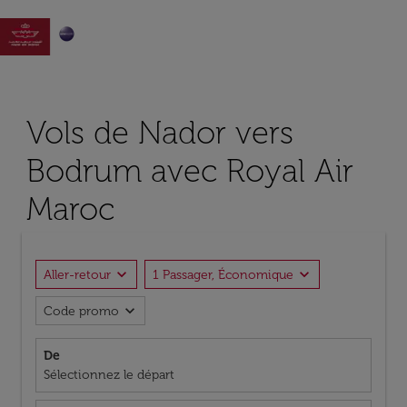

Vols de Nador vers
Bodrum avec Royal Air
Maroc
expand_more
expand_more
Aller-retour
1 Passager, Économique
expand_more
Code promo
De
Sélectionnez le départ