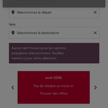
À partir de
location_on
close
Vers
location_on
close
Aucun tarif trouvé pour les options
populaires sélectionnées. Veuillez
mettre à jour votre sélection.
août 2026
chevron_left
chevron_right
Pas de résultat ce mois-ci.
Trouver des offres