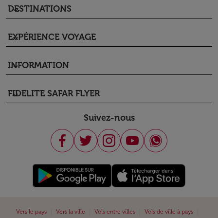
DESTINATIONS
keyboard_arrow_down
EXPÉRIENCE VOYAGE
keyboard_arrow_down
INFORMATION
keyboard_arrow_down
FIDELITE SAFAR FLYER
keyboard_arrow_down
Suivez-nous
|
|
|
|
Vers le pays
Vers la ville
Vols entre villes
Vols de ville à pays