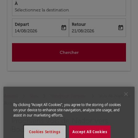
À
Sélectionnez la destination
Départ
Retour
today
today
fc-booking-departure-date-aria-label
fc-booking-return-date-aria-label
14/08/2026
21/08/2026
Chercher
Accueil
Vols
Vols pour Turquie
Vols de Nador a
Bodrum
By clicking “Accept All Cookies”, you agree to the storing of cookies
on your device to enhance site navigation, analyze site usage, and
assist in our marketing efforts.
Prochains Vols de Nador vers
Aucun tarif trouvé pour les options populaires sélectio
Bodrum
Cookies Settings
Accept All Cookies