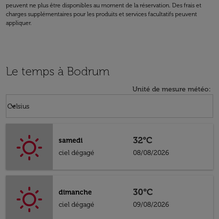
peuvent ne plus être disponibles au moment de la réservation. Des frais et
charges supplémentaires pour les produits et services facultatifs peuvent
appliquer.
Le temps à Bodrum
Unité de mesure météo
:
Weather unit option Celsius Selected
keyboard_arrow_down
Celsius
32°C
samedi
ciel dégagé
08/08/2026
30°C
dimanche
ciel dégagé
09/08/2026