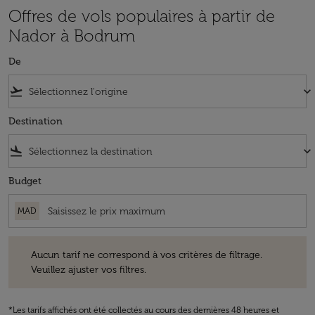
Offres de vols populaires à partir de
Nador à Bodrum
De
flight_takeoff
keyboard_arrow_down
Destination
flight_land
keyboard_arrow_down
Budget
MAD
Aucun tarif ne correspond à vos critères de filtrage. Veuillez ajuster v
Aucun tarif ne correspond à vos critères de filtrage.
Veuillez ajuster vos filtres.
*Les tarifs affichés ont été collectés au cours des dernières 48 heures et